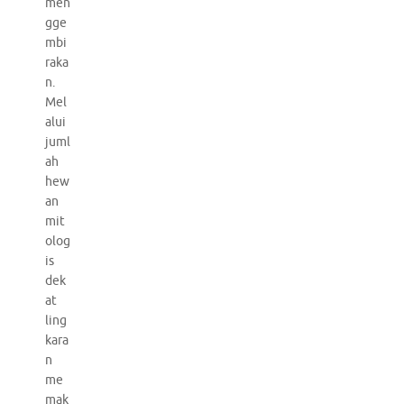
men
gge
mbi
raka
n.
Mel
alui
juml
ah
hew
an
mit
olog
is
dek
at
ling
kara
n
me
mak