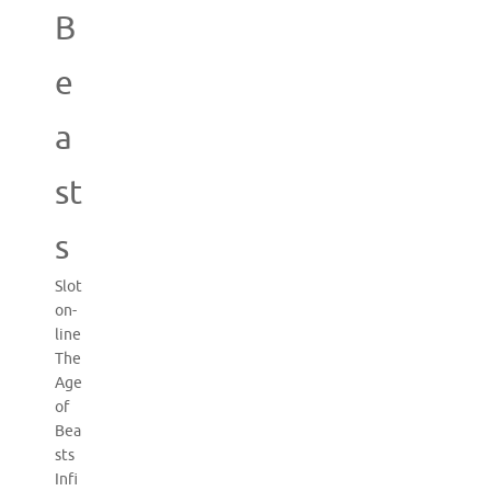
B
e
a
st
s
Slot
on-
line
The
Age
of
Bea
sts
Infi