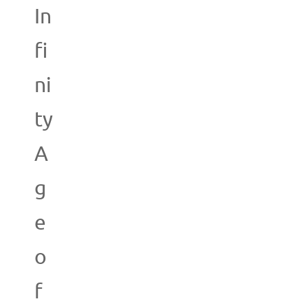
In
fi
ni
ty
A
g
e
o
f