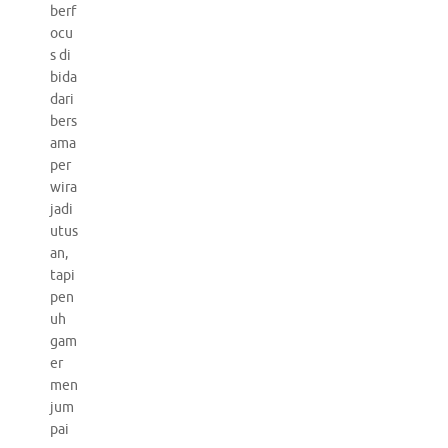
berf
ocu
s di
bida
dari
bers
ama
per
wira
jadi
utus
an,
tapi
pen
uh
gam
er
men
jum
pai