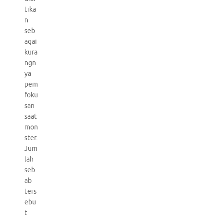
tika
n
seb
agai
kura
ngn
ya
pem
foku
san
saat
mon
ster.
Jum
lah
seb
ab
ters
ebu
t