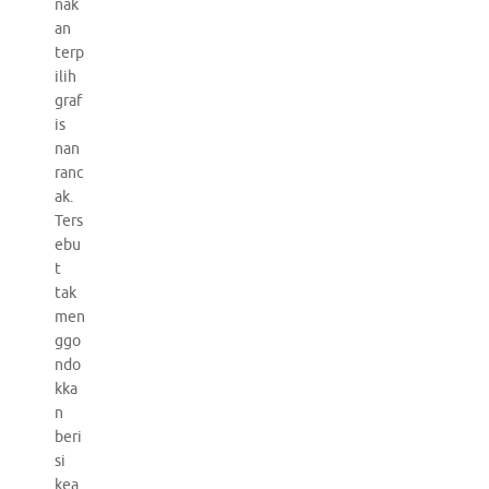
nak
an
terp
ilih
graf
is
nan
ranc
ak.
Ters
ebu
t
tak
men
ggo
ndo
kka
n
beri
si
kea