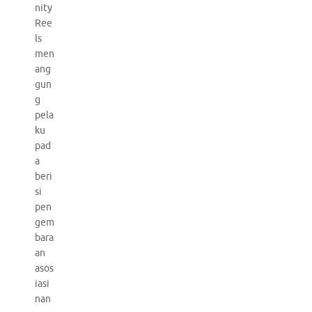
nity
Ree
ls
men
ang
gun
g
pela
ku
pad
a
beri
si
pen
gem
bara
an
asos
iasi
nan