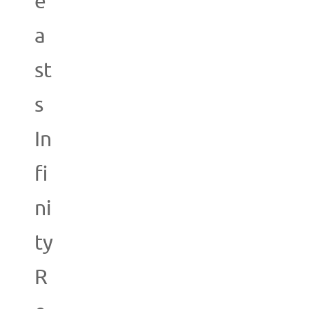
e
a
st
s
In
fi
ni
ty
R