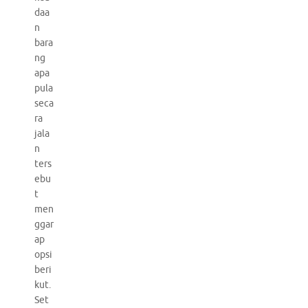
daa
n
bara
ng
apa
pula
seca
ra
jala
n
ters
ebu
t
men
ggar
ap
opsi
beri
kut.
Set