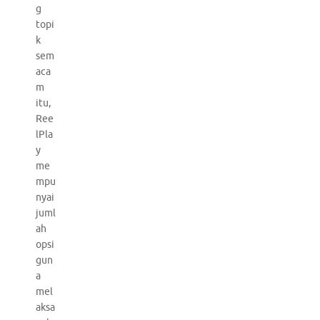
g
topi
k
sem
aca
m
itu,
Ree
lPla
y
me
mpu
nyai
juml
ah
opsi
gun
a
mel
aksa