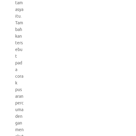
tam
asya
itu.
Tam
bah
kan
ters
ebu
t
pad
a
cora
k
pus
aran
perc
uma
den
gan
men