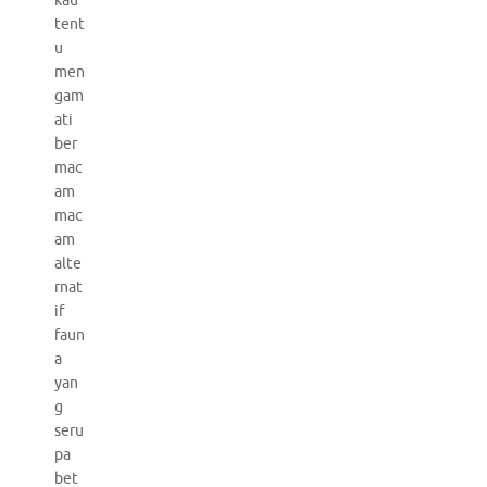
kau
tent
u
men
gam
ati
ber
mac
am
mac
am
alte
rnat
if
faun
a
yan
g
seru
pa
bet