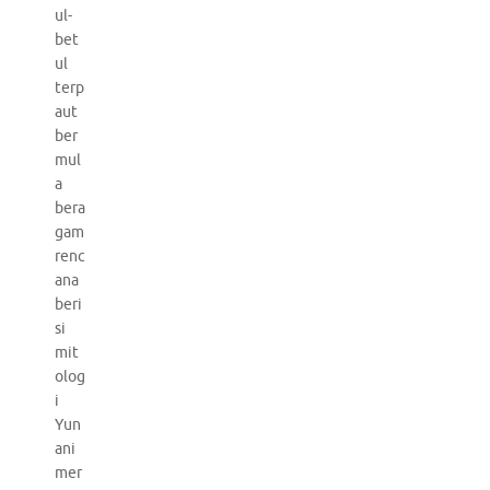
ul-
bet
ul
terp
aut
ber
mul
a
bera
gam
renc
ana
beri
si
mit
olog
i
Yun
ani
mer