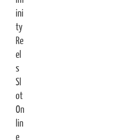
ini
ty
Re
el
s
Sl
ot
On
lin
e