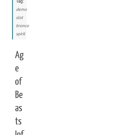
Tag:
demo
slot
bronco
spirit
Ag
e
of
Be
as
ts
Inf