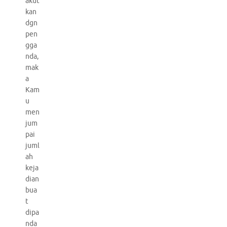
akut
kan
dgn
pen
gga
nda,
mak
a
Kam
u
men
jum
pai
juml
ah
keja
dian
bua
t
dipa
nda