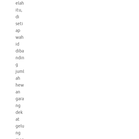
elah
itu,
di
seti
ap
wah
id
diba
ndin
g
juml
ah
hew
an
gara
ng
dek
at
gelu
ng