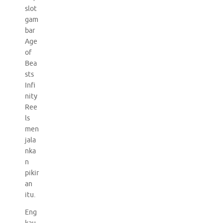
slot
gam
bar
Age
of
Bea
sts
Infi
nity
Ree
ls
men
jala
nka
n
pikir
an
itu.
Eng