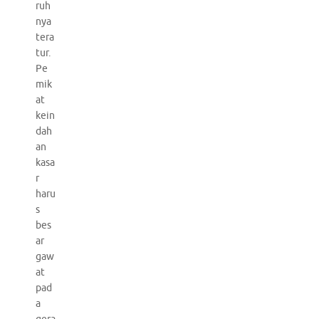
ruh
nya
tera
tur.
Pe
mik
at
kein
dah
an
kasa
r
haru
s
bes
ar
gaw
at
pad
a