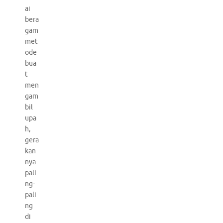
ai
bera
gam
met
ode
bua
t
men
gam
bil
upa
h,
gera
kan
nya
pali
ng-
pali
ng
di