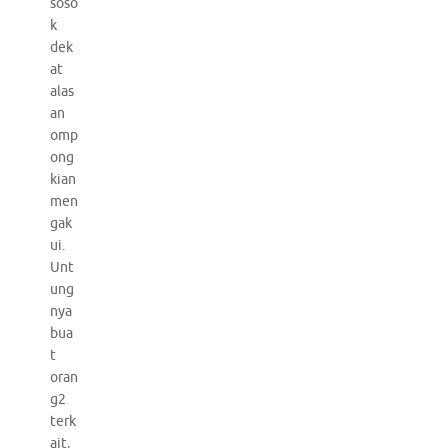
soso
k
dek
at
alas
an
omp
ong
kian
men
gak
ui.
Unt
ung
nya
bua
t
oran
g2
terk
ait,