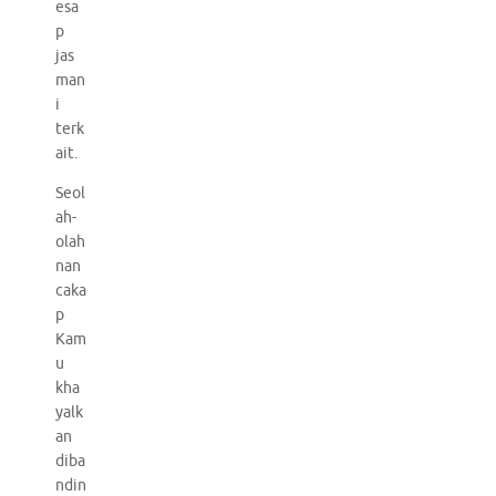
esa
p
jas
man
i
terk
ait.
Seol
ah-
olah
nan
caka
p
Kam
u
kha
yalk
an
diba
ndin