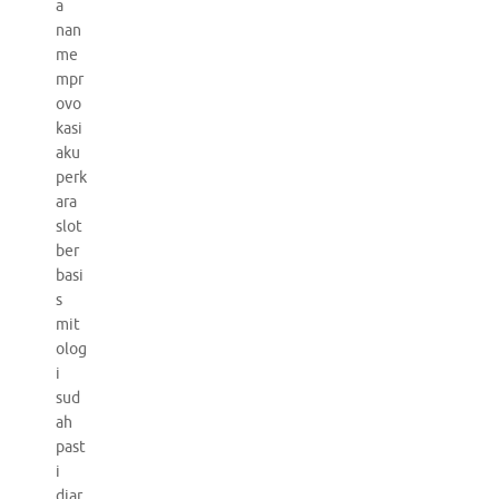
a
nan
me
mpr
ovo
kasi
aku
perk
ara
slot
ber
basi
s
mit
olog
i
sud
ah
past
i
diar