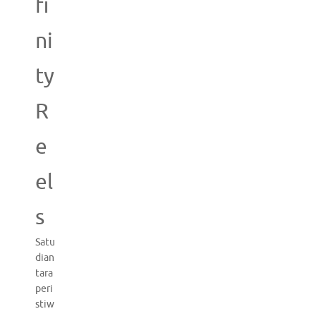
fi
ni
ty
R
e
el
s
Satu
dian
tara
peri
stiw