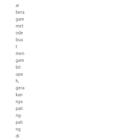
ai
bera
gam
met
ode
bua
t
men
gam
bil
upa
h,
gera
kan
nya
pali
ng-
pali
ng
di