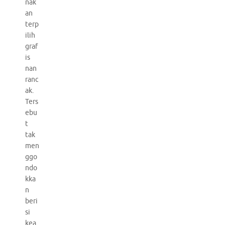
nak
an
terp
ilih
graf
is
nan
ranc
ak.
Ters
ebu
t
tak
men
ggo
ndo
kka
n
beri
si
kea