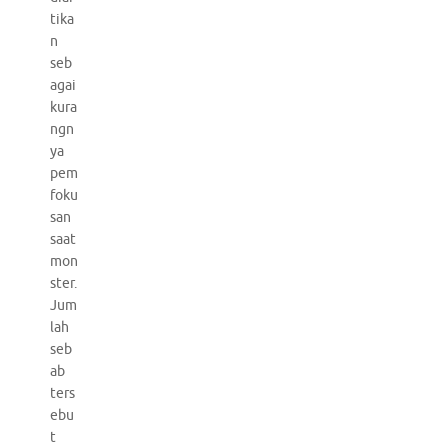
tika
n
seb
agai
kura
ngn
ya
pem
foku
san
saat
mon
ster.
Jum
lah
seb
ab
ters
ebu
t