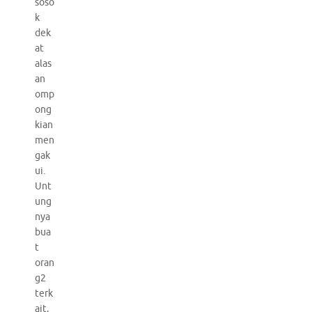
soso
k
dek
at
alas
an
omp
ong
kian
men
gak
ui.
Unt
ung
nya
bua
t
oran
g2
terk
ait,