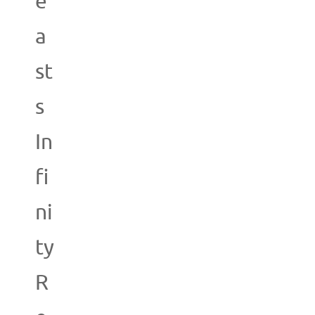
e
a
st
s
In
fi
ni
ty
R