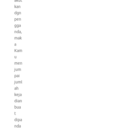
akut
kan
dgn
pen
gga
nda,
mak
a
Kam
u
men
jum
pai
juml
ah
keja
dian
bua
t
dipa
nda