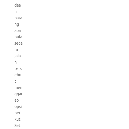
daa
n
bara
ng
apa
pula
seca
ra
jala
n
ters
ebu
t
men
ggar
ap
opsi
beri
kut.
Set