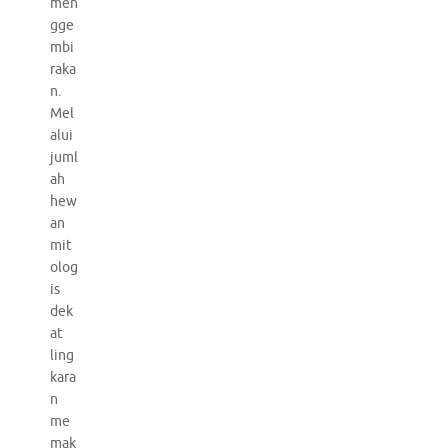
men
gge
mbi
raka
n.
Mel
alui
juml
ah
hew
an
mit
olog
is
dek
at
ling
kara
n
me
mak