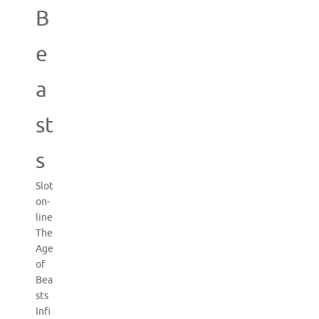
B
e
a
st
s
Slot
on-
line
The
Age
of
Bea
sts
Infi