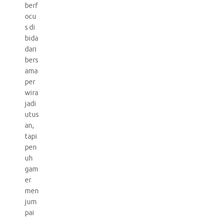
berf
ocu
s di
bida
dari
bers
ama
per
wira
jadi
utus
an,
tapi
pen
uh
gam
er
men
jum
pai