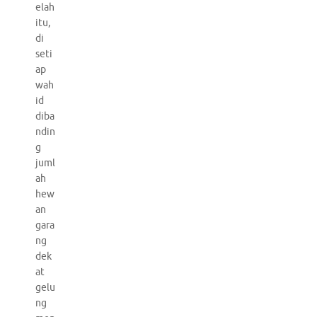
elah
itu,
di
seti
ap
wah
id
diba
ndin
g
juml
ah
hew
an
gara
ng
dek
at
gelu
ng