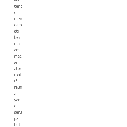
kau
tent
u
men
gam
ati
ber
mac
am
mac
am
alte
rnat
if
faun
a
yan
g
seru
pa
bet