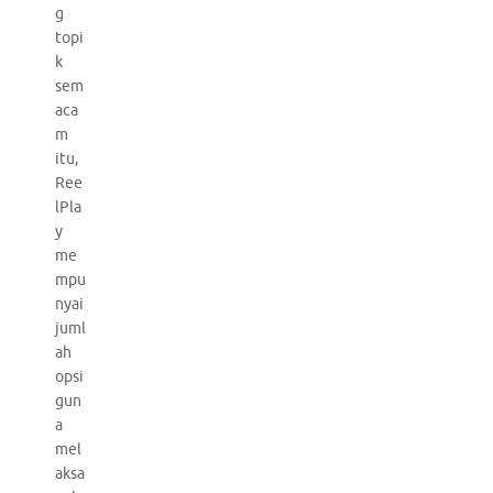
g
topi
k
sem
aca
m
itu,
Ree
lPla
y
me
mpu
nyai
juml
ah
opsi
gun
a
mel
aksa