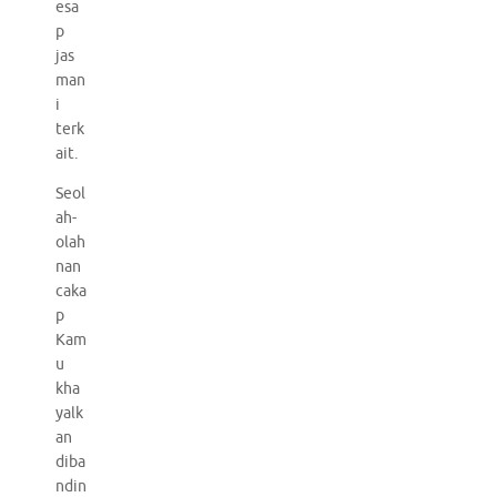
esa
p
jas
man
i
terk
ait.
Seol
ah-
olah
nan
caka
p
Kam
u
kha
yalk
an
diba
ndin