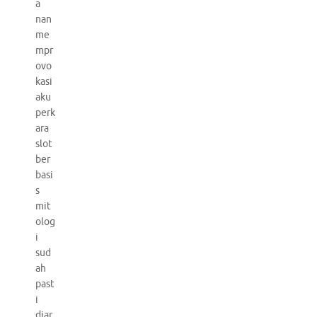
a
nan
me
mpr
ovo
kasi
aku
perk
ara
slot
ber
basi
s
mit
olog
i
sud
ah
past
i
diar