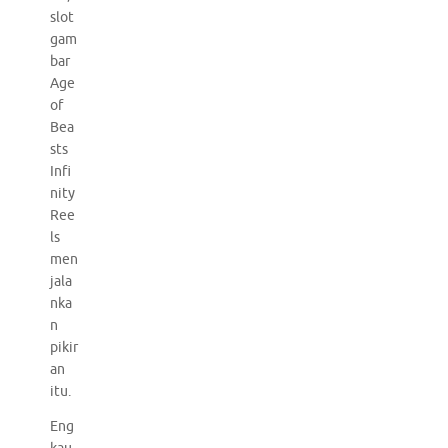
slot
gam
bar
Age
of
Bea
sts
Infi
nity
Ree
ls
men
jala
nka
n
pikir
an
itu.
Eng