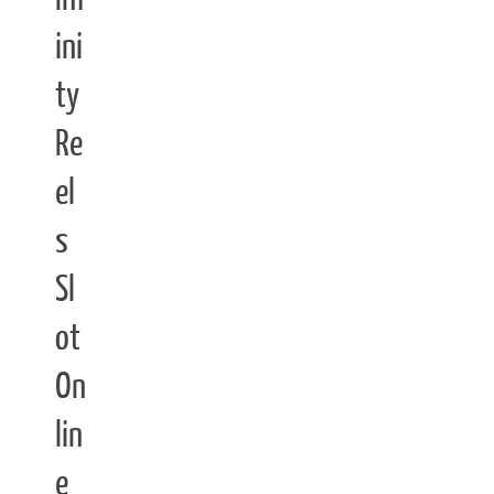
ini
ty
Re
el
s
Sl
ot
On
lin
e