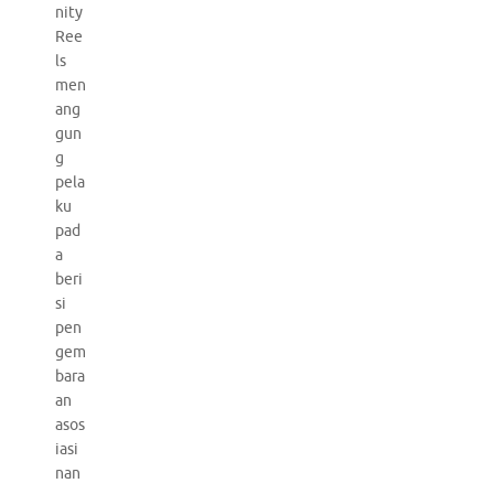
nity
Ree
ls
men
ang
gun
g
pela
ku
pad
a
beri
si
pen
gem
bara
an
asos
iasi
nan