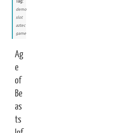
Tag:
demo
slot
aztec
game
Ag
e
of
Be
as
ts
Inf