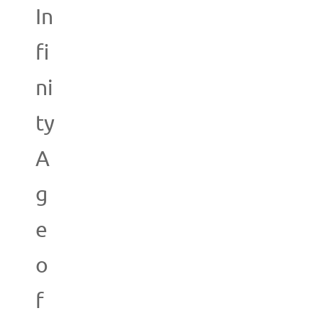
In
fi
ni
ty
A
g
e
o
f