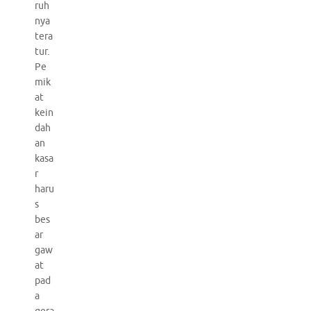
ruh
nya
tera
tur.
Pe
mik
at
kein
dah
an
kasa
r
haru
s
bes
ar
gaw
at
pad
a