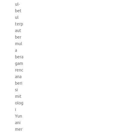
ul-
bet
ul
terp
aut
ber
mul
a
bera
gam
renc
ana
beri
si
mit
olog
i
Yun
ani
mer