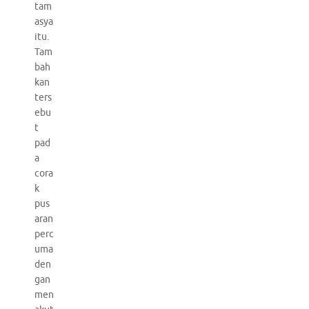
tam
asya
itu.
Tam
bah
kan
ters
ebu
t
pad
a
cora
k
pus
aran
perc
uma
den
gan
men