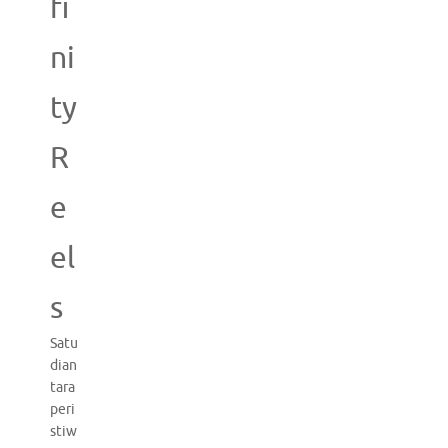
fi
ni
ty
R
e
el
s
Satu
dian
tara
peri
stiw