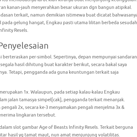
aran kanan-jauh menyerahkan besar ukuran dgn bangun atipikal.
dasan terkait, namun demikian istimewa buat dicatat bahwasany
 pada gelung hangat, Engkau pasti utama lilitan berbeda sesuda
finity Resels.
Penyelesaian
kni berteraskan per-simbol. Sepertinya, depan mempunyai sandaran
segala hasil dihitung buat karakter berikut, secara bakal saya
ya. Tetapi, pengganda ada guna keuntungan terkait saja
erupakan 1x. Walaupun, pada setiap kalau-kalau Engkau
lam jalan tamasya simpel[cak], pengganda terkait menanjak.
n pengali 2x, secara ke-3 menyamakan pengali menjelma 3x &
nerima lingkaran tersebut.
lam slot gambar Age of Beasts Infinity Resels. Terkait berguna
ar hasil yg tamat maut, nun amat menjunjung volatilitas.