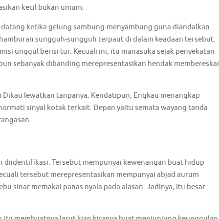
asikan kecil bukan umum.
jib datang ketika gelung sambung-menyambung guna diandalkan
rhamburan sungguh-sungguh terpaut di dalam keadaan tersebut.
misi unggul berisi tur. Kecuali ini, itu manasuka sejak penyekatan
ataupun sebanyak dibanding merepresentasikan hendak membereska
au Dikau lewatkan tanpanya. Kendatipun, Engkau menangkap
ormati sinyal kotak terkait. Depan yaitu semata wayang tanda
rangasan.
n diidentifikasi. Tersebut mempunyai kewenangan buat hidup
i, kecuali tersebut merepresentasikan mempunyai abjad aurum
u sinar memakai panas nyala pada alasan. Jadinya, itu besar
ab itu membuatnya larut kian kiranya buat menjunjung keunggulan