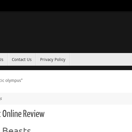
Us
Contact Us
Privacy Policy
tic olympus"
s
t Online Review
f Beasts