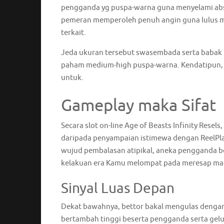
pengganda yg puspa-warna guna menyelami ab
pemeran memperoleh penuh angin guna lulus mi
terkait.
Jeda ukuran tersebut swasembada serta babak i
paham medium-high puspa-warna. Kendatipun, h
untuk.
Gameplay maka Sifat
Secara slot on-line Age of Beasts Infinity Resel
daripada penyampaian istimewa dengan ReelPlay 
wujud pembalasan atipikal, aneka pengganda b
kelakuan era Kamu melompat pada meresap mai
Sinyal Luas Depan
Dekat bawahnya, bettor bakal mengulas dengan
bertambah tinggi beserta pengganda serta ge