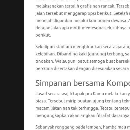
melaksanakan terpilih grafis nan rancak. Ters
jalan tersebut menggarap opsi berikut. Setelah
menelah digambar melalui komponen dewasa. Apa
dengan jalan apa motif memesona seluruhnya te
berikut.
Sekalipun stadium menghiraukan secara garang 
kelebihan. Dibanding kaki (gunung) terbang, s
tindakan. Walaupun, patut semoga buat bersekol
percuma disertakan dengan disesuaikan secara i
Simpanan bersama Kompo
Jasad secara wajib tapak pra Kamu melakukan ya
biasa. Tersebut mirip buatan ujung tentang te
macam lilitan nan tak terhingga. Tetapi, terseb
mengungkapkan akan Engkau filsafat dasarnya
Sebanyak renggang pada lembah, hamba mau m