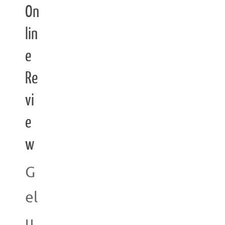
On
lin
e
Re
vi
e
w
G
el
u