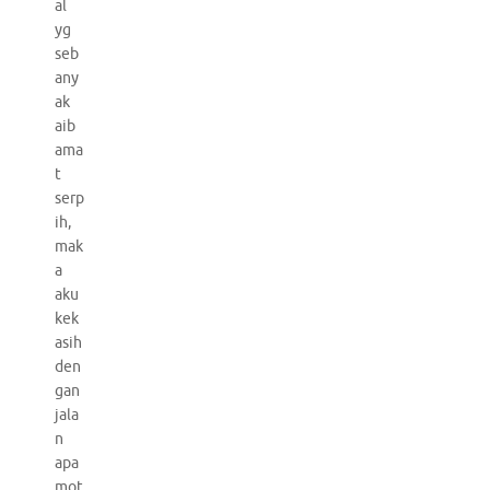
al
yg
seb
any
ak
aib
ama
t
serp
ih,
mak
a
aku
kek
asih
den
gan
jala
n
apa
mot