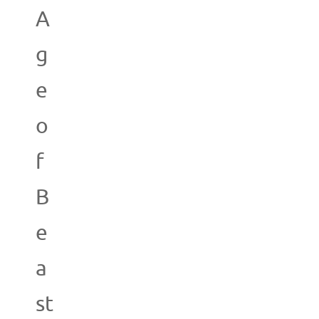
A
g
e
o
f
B
e
a
st