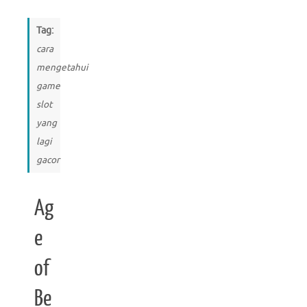
Tag:
cara
mengetahui
game
slot
yang
lagi
gacor
Ag
e
of
Be