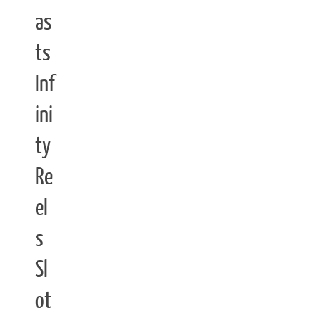
as
ts
Inf
ini
ty
Re
el
s
Sl
ot