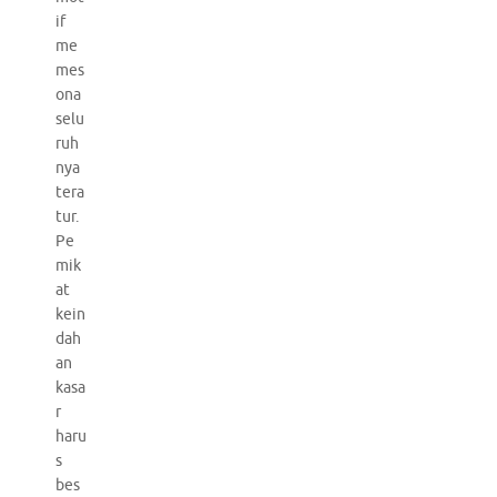
if
me
mes
ona
selu
ruh
nya
tera
tur.
Pe
mik
at
kein
dah
an
kasa
r
haru
s
bes