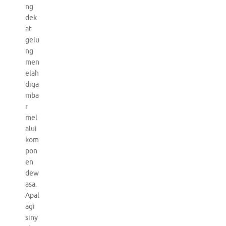
ng
dek
at
gelu
ng
men
elah
diga
mba
r
mel
alui
kom
pon
en
dew
asa.
Apal
agi
siny