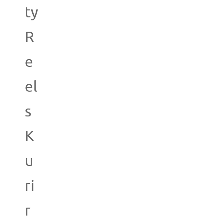
ty
R
e
el
s
K
u
ri
r