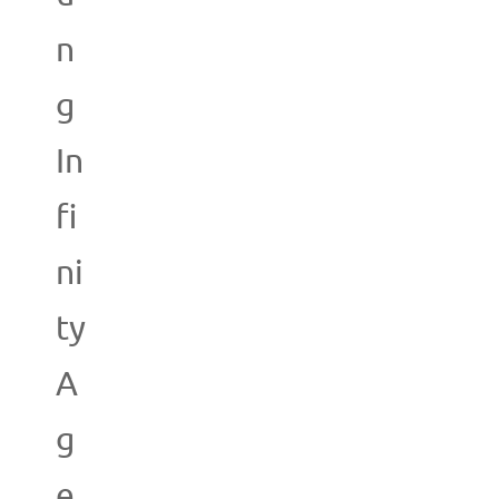
n
g
In
fi
ni
ty
A
g
e