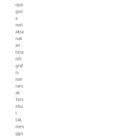
opsi
gun
a
mel
aksa
nak
an
terp
ilih
graf
is
nan
ranc
ak.
Ters
ebu
t
tak
men
ggo