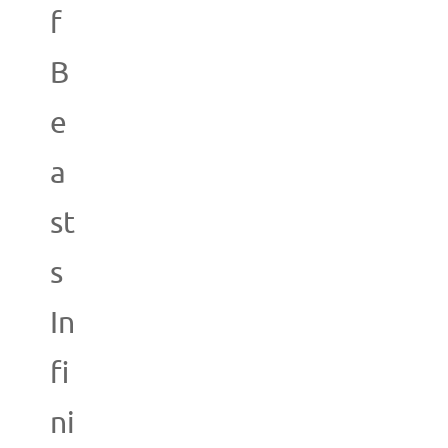
f
B
e
a
st
s
In
fi
ni