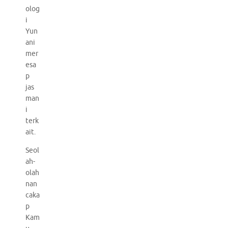
olog
i
Yun
ani
mer
esa
p
jas
man
i
terk
ait.
Seol
ah-
olah
nan
caka
p
Kam