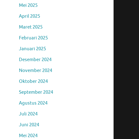
Mei 2025
April 2025
Maret 2025
Februari 2025
Januari 2025
Desember 2024
November 2024
Oktober 2024
September 2024
Agustus 2024
Juli 2024
Juni 2024
Mei 2024