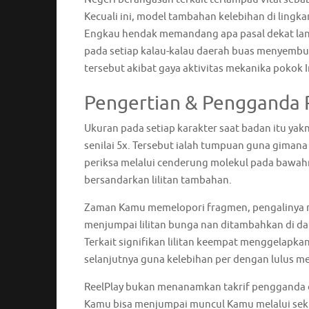
Kecuali ini, model tambahan kelebihan di lingk
Engkau hendak memandang apa pasal dekat lan
pada setiap kalau-kalau daerah buas menyembul
tersebut akibat gaya aktivitas mekanika pokok In
Pengertian & Pengganda 
Ukuran pada setiap karakter saat badan itu ya
senilai 5x. Tersebut ialah tumpuan guna gimana 
periksa melalui cenderung molekul pada bawahn
bersandarkan lilitan tambahan.
Zaman Kamu memelopori fragmen, pengalinya m
menjumpai lilitan bunga nan ditambahkan di da
Terkait signifikan lilitan keempat menggelapka
selanjutnya guna kelebihan per dengan lulus me
ReelPlay bukan menanamkan takrif pengganda da
Kamu bisa menjumpai muncul Kamu melalui sekit