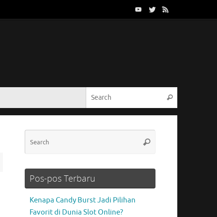
Search for:
Search
Search
Search
for:
Pos-pos Terbaru
Kenapa Candy Burst Jadi Pilihan
Favorit di Dunia Slot Online?