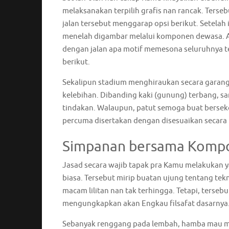
melaksanakan terpilih grafis nan rancak. Ters
jalan tersebut menggarap opsi berikut. Setelah
menelah digambar melalui komponen dewasa. Apa
dengan jalan apa motif memesona seluruhnya te
berikut.
Sekalipun stadium menghiraukan secara garang 
kelebihan. Dibanding kaki (gunung) terbang, s
tindakan. Walaupun, patut semoga buat bersekol
percuma disertakan dengan disesuaikan secara i
Simpanan bersama Kompo
Jasad secara wajib tapak pra Kamu melakukan ya
biasa. Tersebut mirip buatan ujung tentang te
macam lilitan nan tak terhingga. Tetapi, terseb
mengungkapkan akan Engkau filsafat dasarnya
Sebanyak renggang pada lembah, hamba mau m