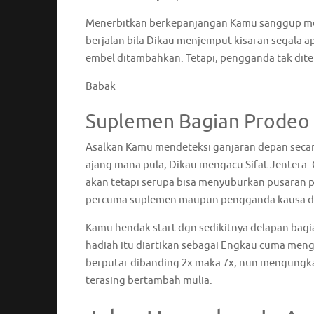
Menerbitkan berkepanjangan Kamu sanggup memp
berjalan bila Dikau menjemput kisaran segala ap
embel ditambahkan. Tetapi, pengganda tak dite
Babak
Suplemen Bagian Prodeo
Asalkan Kamu mendeteksi ganjaran depan seca
ajang mana pula, Dikau mengacu Sifat Jentera.
akan tetapi serupa bisa menyuburkan pusaran p
percuma suplemen maupun pengganda kausa d
Kamu hendak start dgn sedikitnya delapan ba
hadiah itu diartikan sebagai Engkau cuma mengi
berputar dibanding 2x maka 7x, nun mengung
terasing bertambah mulia.