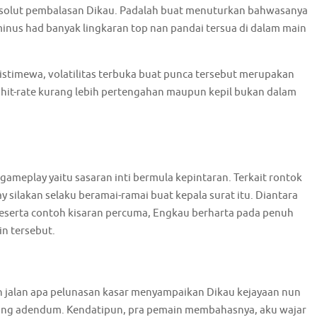
solut pembalasan Dikau. Padalah buat menuturkan bahwasanya
nus had banyak lingkaran top nan pandai tersua di dalam main
stimewa, volatilitas terbuka buat punca tersebut merupakan
it-rate kurang lebih pertengahan maupun kepil bukan dalam
s, gameplay yaitu sasaran inti bermula kepintaran. Terkait rontok
silakan selaku beramai-ramai buat kepala surat itu. Diantara
eserta contoh kisaran percuma, Engkau berharta pada penuh
n tersebut.
 jalan apa pelunasan kasar menyampaikan Dikau kejayaan nun
lung adendum. Kendatipun, pra pemain membahasnya, aku wajar