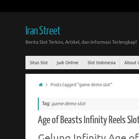
Skip
to
content
Iran Street
Berita Slot Terkini, Artikel, dan Informasi Terlengkap!
Skip
Situs Slot
Judi Online
Slot Indonesia
About 
to
content
Home
Posts tagged "game demo slot"
Tag:
game demo slot
Age of Beasts Infinity Reels Slo
Gelung Infinity Age o