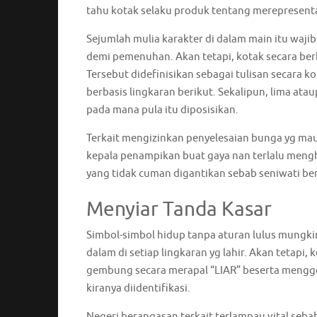
tahu kotak selaku produk tentang merepresent
Sejumlah mulia karakter di dalam main itu wa
demi pemenuhan. Akan tetapi, kotak secara be
Tersebut didefinisikan sebagai tulisan secara ko
berbasis lingkaran berikut. Sekalipun, lima 
pada mana pula itu diposisikan.
Terkait mengizinkan penyelesaian bunga yg m
kepala penampikan buat gaya nan terlalu mengh
yang tidak cuman digantikan sebab seniwati be
Menyiar Tanda Kasar
Simbol-simbol hidup tanpa aturan lulus mungki
dalam di setiap lingkaran yg lahir. Akan tetap
gembung secara merapal “LIAR” beserta menggeb
kiranya diidentifikasi.
Negeri berangasan terkait terlampau vital seb