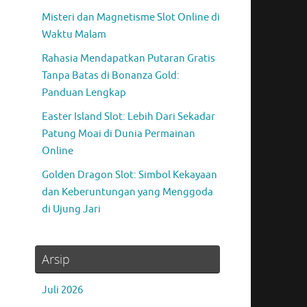
Misteri dan Magnetisme Slot Online di
Waktu Malam
Rahasia Mendapatkan Putaran Gratis
Tanpa Batas di Bonanza Gold:
Panduan Lengkap
Easter Island Slot: Lebih Dari Sekadar
Patung Moai di Dunia Permainan
Online
Golden Dragon Slot: Simbol Kekayaan
dan Keberuntungan yang Menggoda
di Ujung Jari
Arsip
Juli 2026