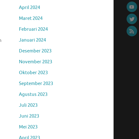
April 2024
Maret 2024
Februari 2024
Januari 2024
n
Desember 2023
November 2023
Oktober 2023
September 2023
Agustus 2023
Juli 2023
Juni 2023
Mei 2023
April 2023
.