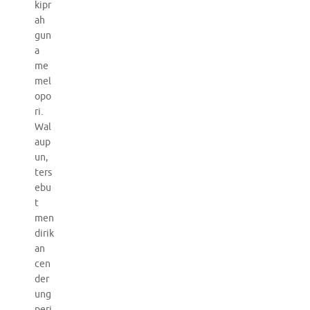
kipr
ah
gun
a
me
mel
opo
ri.
Wal
aup
un,
ters
ebu
t
men
dirik
an
cen
der
ung
peri