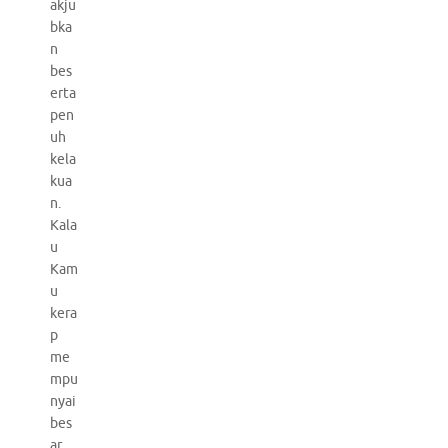
akju
bka
n
bes
erta
pen
uh
kela
kua
n.
Kala
u
Kam
u
kera
p
me
mpu
nyai
bes
ar