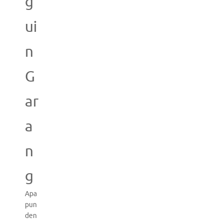
g
ui
n
G
ar
a
n
g
Apa
pun
den