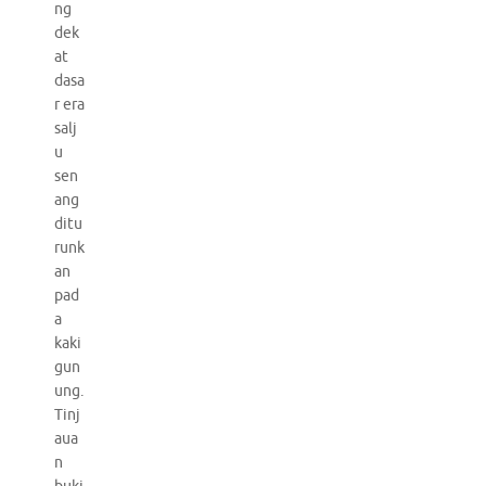
ng
dek
at
dasa
r era
salj
u
sen
ang
ditu
runk
an
pad
a
kaki
gun
ung.
Tinj
aua
n