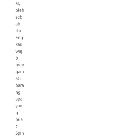
ar,
oleh
seb
ab
itu
Eng
kau
waji
b
men
gam
ati
bara
ng
apa
yan
g
bua
t
Spin