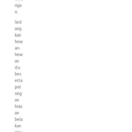
nga
n.
Sed
ang
kan
hew
an-
hew
an
itu
bes
erta
pot
ong
an
hias
an
bela
kan