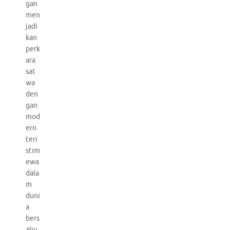
gan
men
jadi
kan
perk
ara
sat
wa
den
gan
mod
ern
teri
stim
ewa
dala
m
duni
a
bers
alju