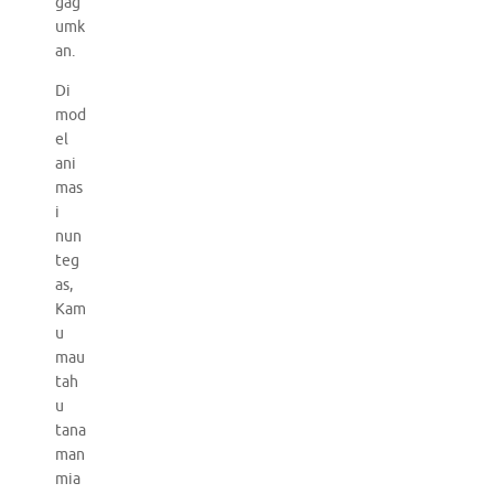
gag
umk
an.
Di
mod
el
ani
mas
i
nun
teg
as,
Kam
u
mau
tah
u
tana
man
mia