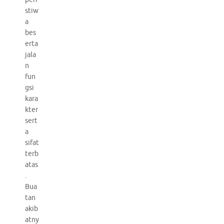
stiw
a
bes
erta
jala
n
fun
gsi
kara
kter
sert
a
sifat
terb
atas
.
Bua
tan
akib
atny