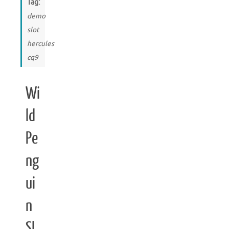
Tag:
demo
slot
hercules
cq9
Wi
ld
Pe
ng
ui
n
Sl