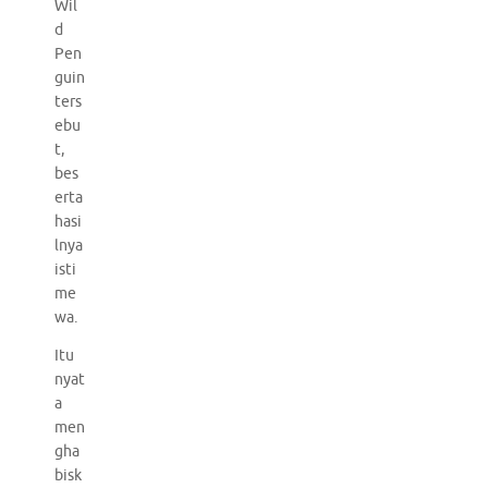
Wil
d
Pen
guin
ters
ebu
t,
bes
erta
hasi
lnya
isti
me
wa.
Itu
nyat
a
men
gha
bisk