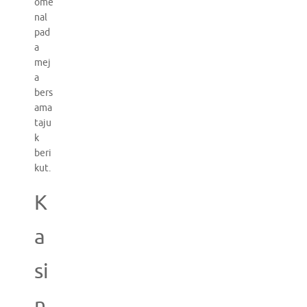
ome
nal
pad
a
mej
a
bers
ama
taju
k
beri
kut.
K
a
si
n