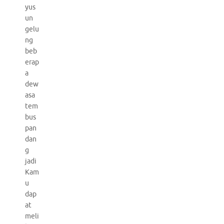
yus
un
gelu
ng
beb
erap
a
dew
asa
tem
bus
pan
dan
g
jadi
Kam
u
dap
at
meli