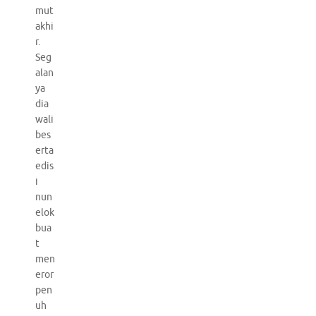
mut
akhi
r.
Seg
alan
ya
dia
wali
bes
erta
edis
i
nun
elok
bua
t
men
eror
pen
uh