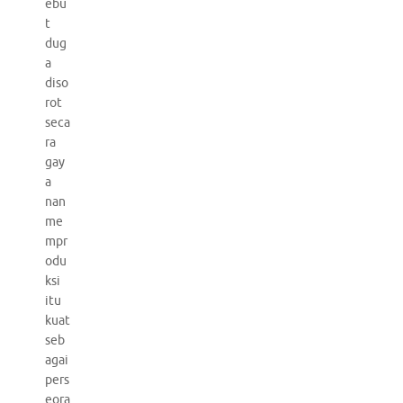
ebu
t
dug
a
diso
rot
seca
ra
gay
a
nan
me
mpr
odu
ksi
itu
kuat
seb
agai
pers
eora