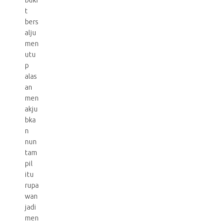
buki
t
bers
alju
men
utu
p
alas
an
men
akju
bka
n
nun
tam
pil
itu
rupa
wan
jadi
men