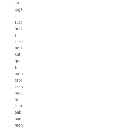
an
loga
t
suci
beri
si
titel
beri
kut
gun
a
men
erbi
tkan
raga
m
tam
pak
nan
men