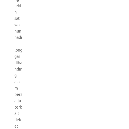
lebi
h
sat
wa
nun
hadi
r
long
gar
diba
ndin
g
ala
m
bers
alju
terk
ait
dek
at