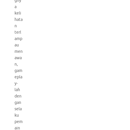
gny
a
keli
hata
n
terl
amp
au
men
awa
n,
gam
epla
y-
lah
den
gan
sela
ku
pem
ain