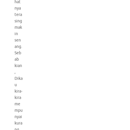
hat
nya
tera
sing
mak
in
sen
ang.
Seb
ab
kian
,
Dika
u
kira-
kira
me
mpu
nyai
kura
ng