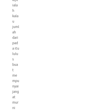
iala
h
kala
u
juml
ah
dari
pad
a itu
lulu
s
bua
t
me
mpu
nyai
jang
at
mur
ni