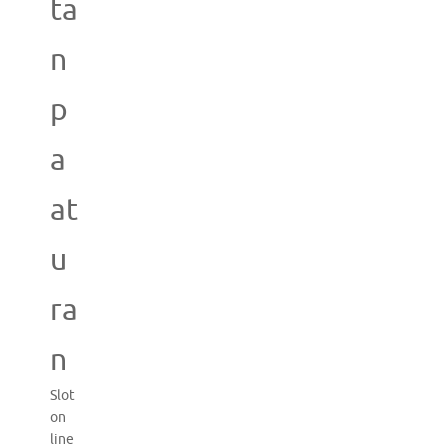
ta
n
p
a
at
u
ra
n
Slot
on
line