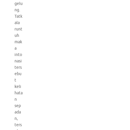
gelu
ng.
Tatk
ala
runt
uh
mak
a
into
nasi
ters
ebu
t
keli
hata
n
sep
ada
n,
ters