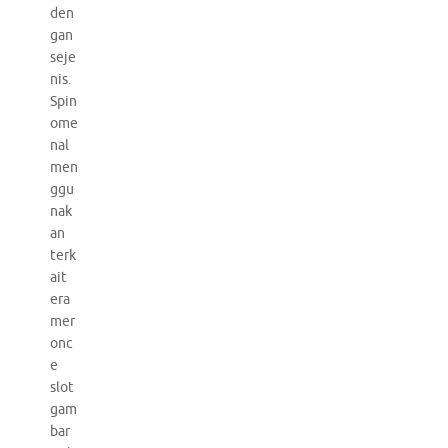
den
gan
seje
nis.
Spin
ome
nal
men
ggu
nak
an
terk
ait
era
mer
onc
e
slot
gam
bar