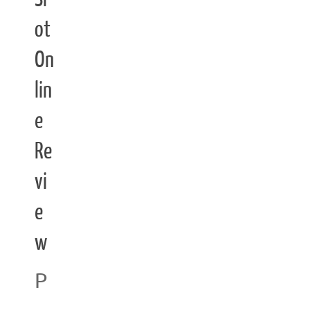
ot
On
lin
e
Re
vi
e
w
P