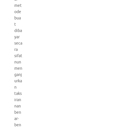
met
ode
bua
t
diba
yar
seca
ra
sifat
nun
men
ganj
urka
n
taks
iran
nan
ben
ar-
ben