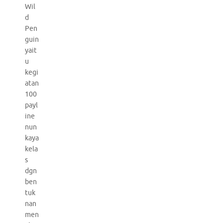
Wil
d
Pen
guin
yait
u
kegi
atan
100
payl
ine
nun
kaya
kela
s
dgn
ben
tuk
nan
men