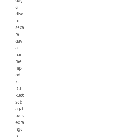
dug
a
diso
rot
seca
ra
gay
a
nan
me
mpr
odu
ksi
itu
kuat
seb
agai
pers
eora
nga
n.