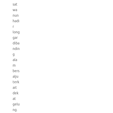
sat
wa
nun
hadi
r
long
gar
diba
ndin
g
ala
m
bers
alju
terk
ait
dek
at
gelu
ng.