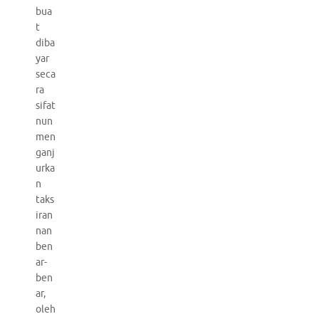
bua
t
diba
yar
seca
ra
sifat
nun
men
ganj
urka
n
taks
iran
nan
ben
ar-
ben
ar,
oleh