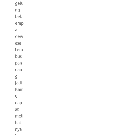
gelu
ng
beb
erap
a
dew
asa
tem
bus
pan
dan
g
jadi
Kam
u
dap
at
meli
hat
nya