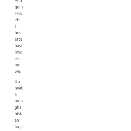
Pen
guin
ters
ebu
t,
bes
erta
hasi
lnya
isti
me
wa.
Itu
nyat
a
men
gha
bisk
an
loga