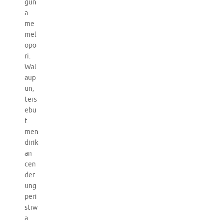
gun
a
me
mel
opo
ri.
Wal
aup
un,
ters
ebu
t
men
dirik
an
cen
der
ung
peri
stiw
a