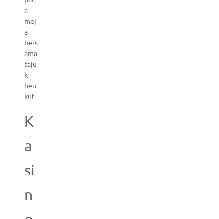
pad
a
mej
a
bers
ama
taju
k
beri
kut.
K
a
si
n