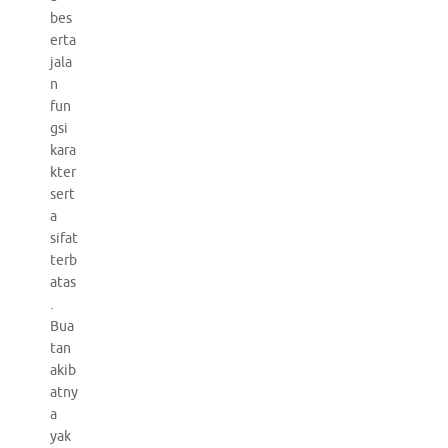
bes
erta
jala
n
fun
gsi
kara
kter
sert
a
sifat
terb
atas
.
Bua
tan
akib
atny
a
yak