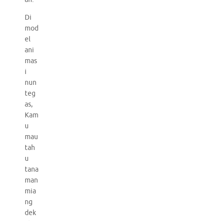
Di
mod
el
ani
mas
i
nun
teg
as,
Kam
u
mau
tah
u
tana
man
mia
ng
dek