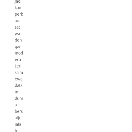
jadi
kan
perk
ara
sat
wa
den
gan
mod
ern
teri
stim
ewa
dala
m
duni
a
bers
alju
iala
h