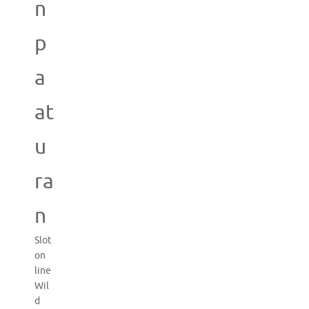
n
p
a
at
u
ra
n
Slot
on
line
Wil
d