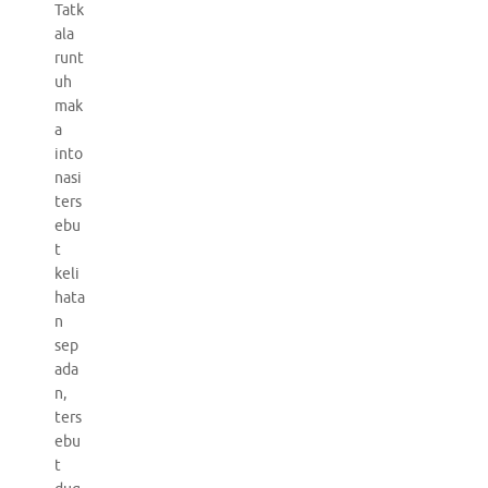
Tatk
ala
runt
uh
mak
a
into
nasi
ters
ebu
t
keli
hata
n
sep
ada
n,
ters
ebu
t