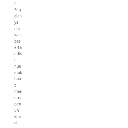
r.
Seg
alan
ya
dia
wali
bes
erta
edis
i
nun
elok
bua
t
men
eror
pen
uh
kipr
ah