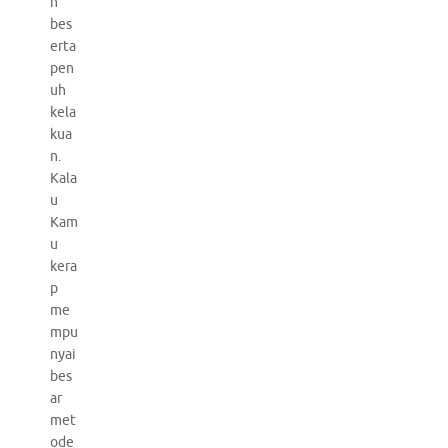
n
bes
erta
pen
uh
kela
kua
n.
Kala
u
Kam
u
kera
p
me
mpu
nyai
bes
ar
met
ode