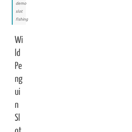
demo
slot
fishing
Wi
ld
Pe
ng
ui
n
Sl
ot