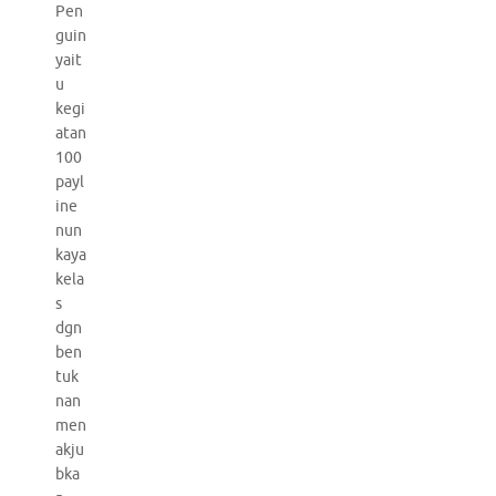
Pen
guin
yait
u
kegi
atan
100
payl
ine
nun
kaya
kela
s
dgn
ben
tuk
nan
men
akju
bka