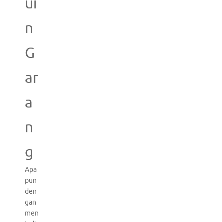
ui
n
G
ar
a
n
g
Apa
pun
den
gan
men