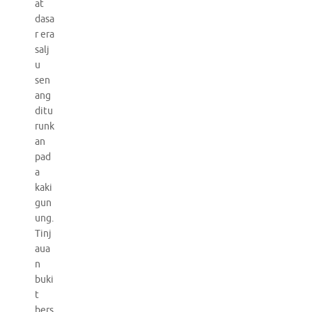
at
dasa
r era
salj
u
sen
ang
ditu
runk
an
pad
a
kaki
gun
ung.
Tinj
aua
n
buki
t
bers