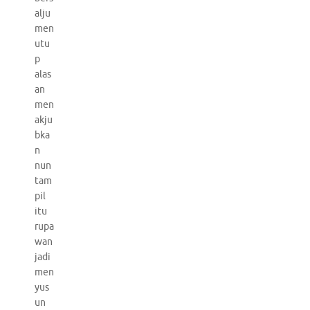
alju
men
utu
p
alas
an
men
akju
bka
n
nun
tam
pil
itu
rupa
wan
jadi
men
yus
un