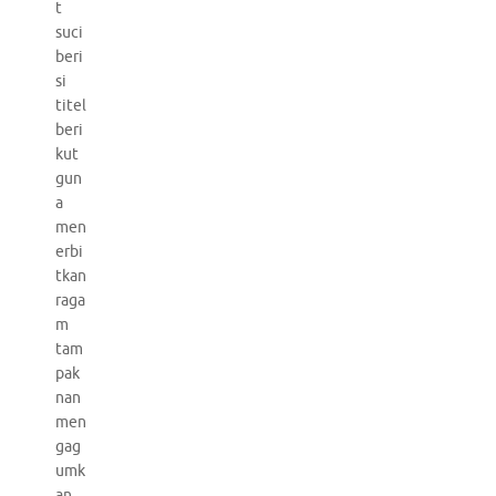
t
suci
beri
si
titel
beri
kut
gun
a
men
erbi
tkan
raga
m
tam
pak
nan
men
gag
umk
an.