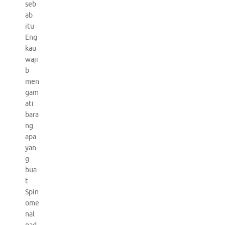
seb
ab
itu
Eng
kau
waji
b
men
gam
ati
bara
ng
apa
yan
g
bua
t
Spin
ome
nal