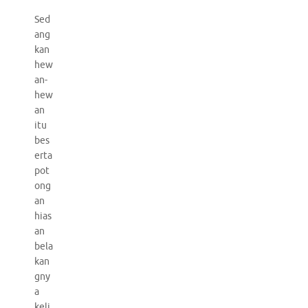
Sed
ang
kan
hew
an-
hew
an
itu
bes
erta
pot
ong
an
hias
an
bela
kan
gny
a
keli