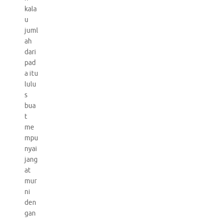
kala
u
juml
ah
dari
pad
a itu
lulu
s
bua
t
me
mpu
nyai
jang
at
mur
ni
den
gan