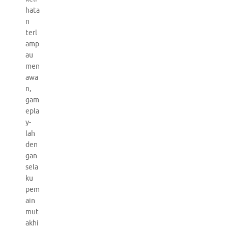
hata
n
terl
amp
au
men
awa
n,
gam
epla
y-
lah
den
gan
sela
ku
pem
ain
mut
akhi