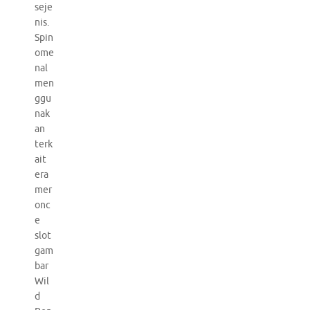
seje
nis.
Spin
ome
nal
men
ggu
nak
an
terk
ait
era
mer
onc
e
slot
gam
bar
Wil
d