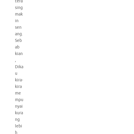
tera
sing
mak
in
sen
ang.
Seb
ab
kian
,
Dika
u
kira-
kira
me
mpu
nyai
kura
ng
lebi
h