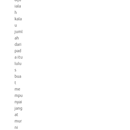
iala
h
kala
u
juml
ah
dari
pad
a itu
lulu
s
bua
t
me
mpu
nyai
jang
at
mur
ni