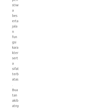
stiw
a
bes
erta
jala
n
fun
gsi
kara
kter
sert
a
sifat
terb
atas
.
Bua
tan
akib
atny