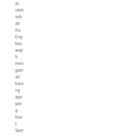
ar,
oleh
seb
ab
itu
Eng
kau
waji
b
men
gam
ati
bara
ng
apa
yan
g
bua
t
Spin