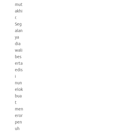
mut
akhi
r.
Seg
alan
ya
dia
wali
bes
erta
edis
i
nun
elok
bua
t
men
eror
pen
uh