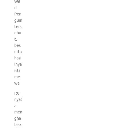
Wil
d
Pen
guin
ters
ebu
t,
bes
erta
hasi
lnya
isti
me
wa.
Itu
nyat
a
men
gha
bisk