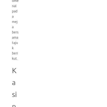
ome
nal
pad
a
mej
a
bers
ama
taju
k
beri
kut.
K
a
si
n