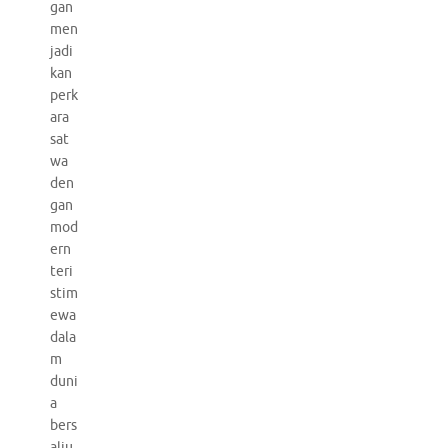
gan
men
jadi
kan
perk
ara
sat
wa
den
gan
mod
ern
teri
stim
ewa
dala
m
duni
a
bers
alju