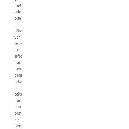
met
ode
bua
t
diba
yar
seca
ra
sifat
nun
men
ganj
urka
n
taks
iran
nan
ben
ar-
ben