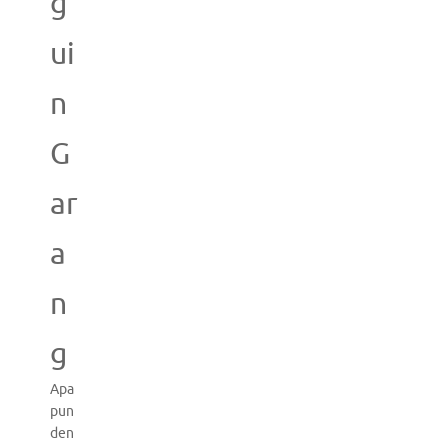
g
ui
n
G
ar
a
n
g
Apa
pun
den