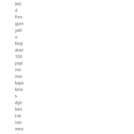
Wil
d
Pen
guin
yait
u
kegi
atan
100
payl
ine
nun
kaya
kela
s
dgn
ben
tuk
nan
men