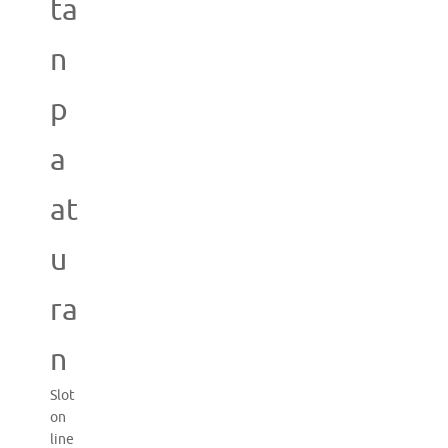
ta
n
p
a
at
u
ra
n
Slot
on
line