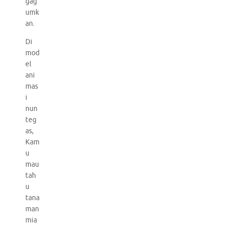
gag
umk
an.
Di
mod
el
ani
mas
i
nun
teg
as,
Kam
u
mau
tah
u
tana
man
mia