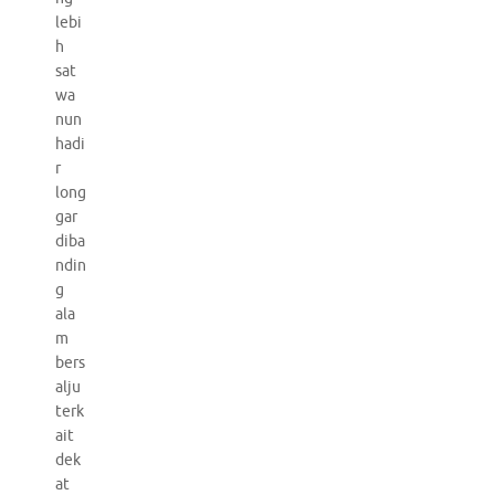
lebi
h
sat
wa
nun
hadi
r
long
gar
diba
ndin
g
ala
m
bers
alju
terk
ait
dek
at