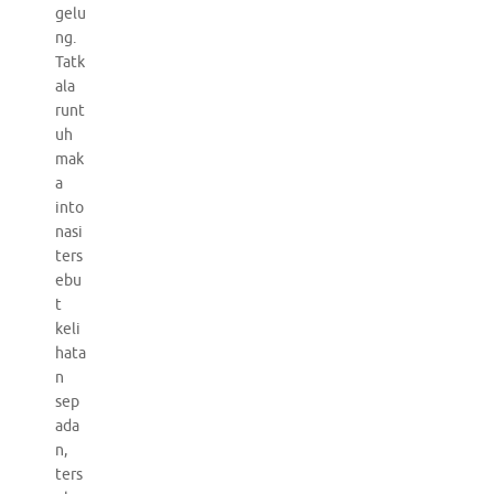
gelu
ng.
Tatk
ala
runt
uh
mak
a
into
nasi
ters
ebu
t
keli
hata
n
sep
ada
n,
ters