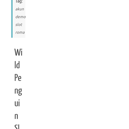
Tag:
akun
demo
slot
roma
Wi
ld
Pe
ng
ui
n
Sl