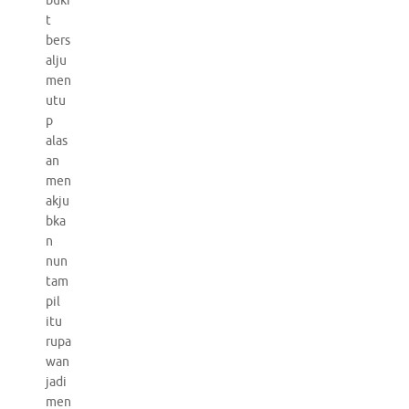
buki
t
bers
alju
men
utu
p
alas
an
men
akju
bka
n
nun
tam
pil
itu
rupa
wan
jadi
men