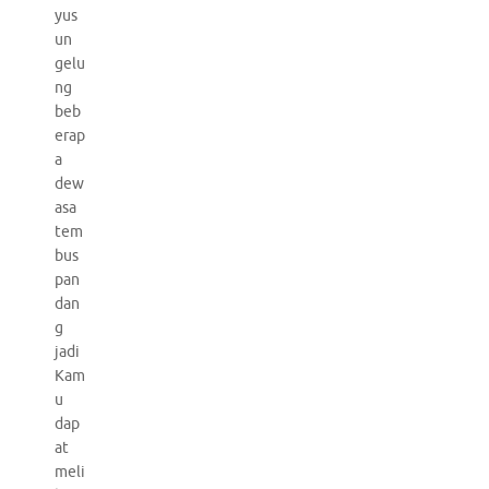
yus
un
gelu
ng
beb
erap
a
dew
asa
tem
bus
pan
dan
g
jadi
Kam
u
dap
at
meli