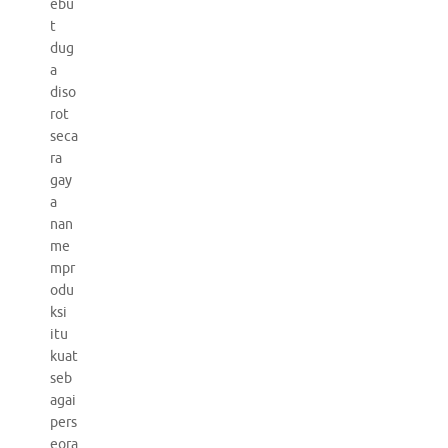
ebu
t
dug
a
diso
rot
seca
ra
gay
a
nan
me
mpr
odu
ksi
itu
kuat
seb
agai
pers
eora