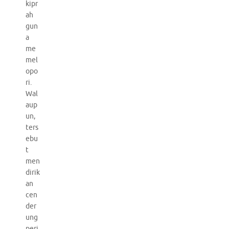
kipr
ah
gun
a
me
mel
opo
ri.
Wal
aup
un,
ters
ebu
t
men
dirik
an
cen
der
ung
peri