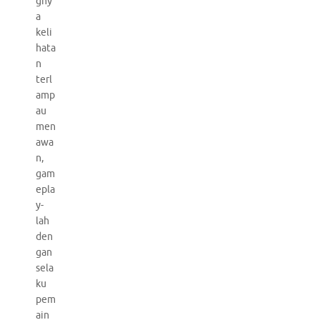
gny
a
keli
hata
n
terl
amp
au
men
awa
n,
gam
epla
y-
lah
den
gan
sela
ku
pem
ain