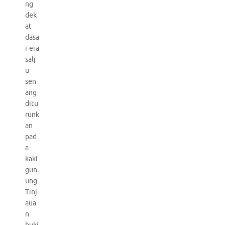
ng
dek
at
dasa
r era
salj
u
sen
ang
ditu
runk
an
pad
a
kaki
gun
ung.
Tinj
aua
n