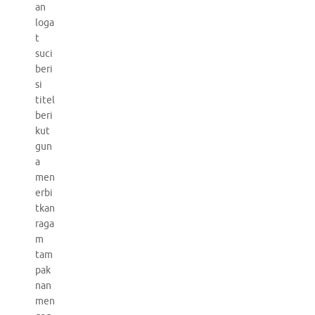
an
loga
t
suci
beri
si
titel
beri
kut
gun
a
men
erbi
tkan
raga
m
tam
pak
nan
men