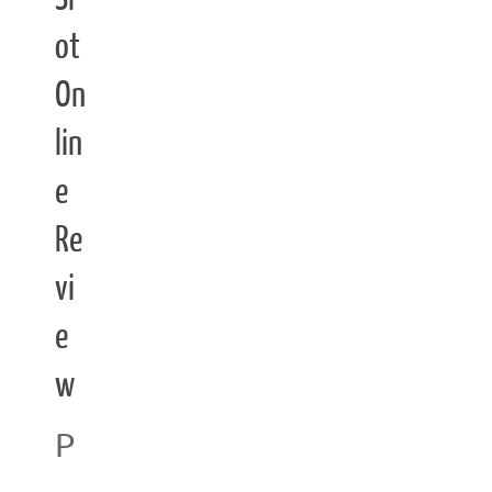
ot
On
lin
e
Re
vi
e
w
P