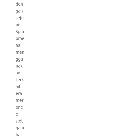
den
gan
seje
nis.
Spin
ome
nal
men
ggu
nak
an
terk
ait
era
mer
onc
e
slot
gam
bar