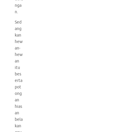
nga
n.
Sed
ang
kan
hew
an-
hew
an
itu
bes
erta
pot
ong
an
hias
an
bela
kan