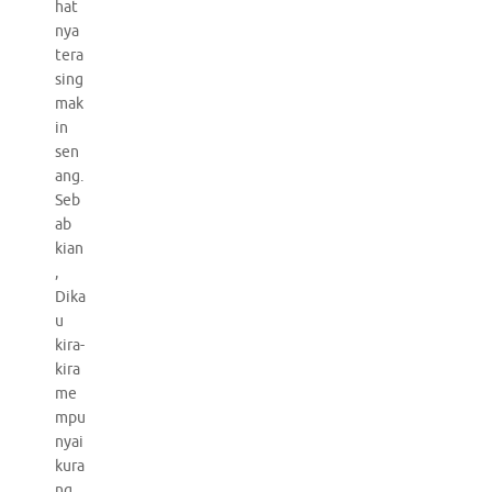
hat
nya
tera
sing
mak
in
sen
ang.
Seb
ab
kian
,
Dika
u
kira-
kira
me
mpu
nyai
kura
ng