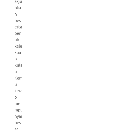
akju
bka
n
bes
erta
pen
uh
kela
kua
n.
Kala
u
Kam
u
kera
p
me
mpu
nyai
bes
ar