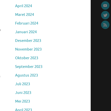
April 2024
Maret 2024
Februari 2024
h
Januari 2024
Desember 2023
November 2023
Oktober 2023
September 2023
Agustus 2023
h
Juli 2023
Juni 2023
Mei 2023
April 2023