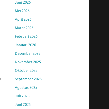
Juni 2026
Mei 2026
April 2026
Maret 2026
Februari 2026
Januari 2026
y
Desember 2025
November 2025
Oktober 2025
n
September 2025
Agustus 2025
Juli 2025
Juni 2025