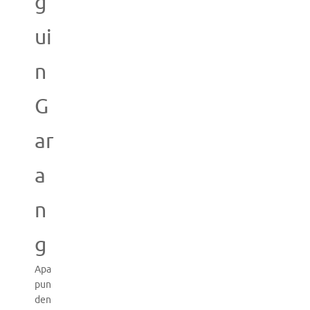
g
ui
n
G
ar
a
n
g
Apa
pun
den