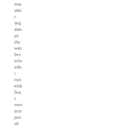
mut
akhi
r.
Seg
alan
ya
dia
wali
bes
erta
edis
i
nun
elok
bua
t
men
eror
pen
uh