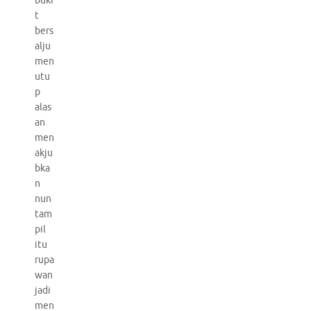
buki
t
bers
alju
men
utu
p
alas
an
men
akju
bka
n
nun
tam
pil
itu
rupa
wan
jadi
men