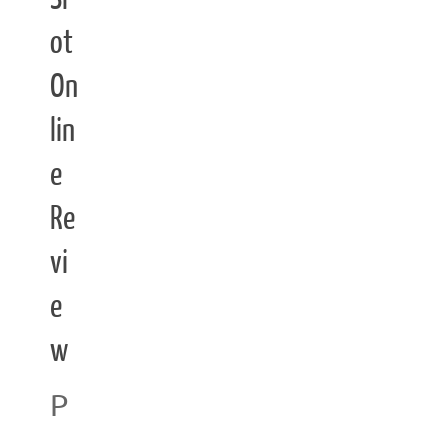
ot
On
lin
e
Re
vi
e
w
P