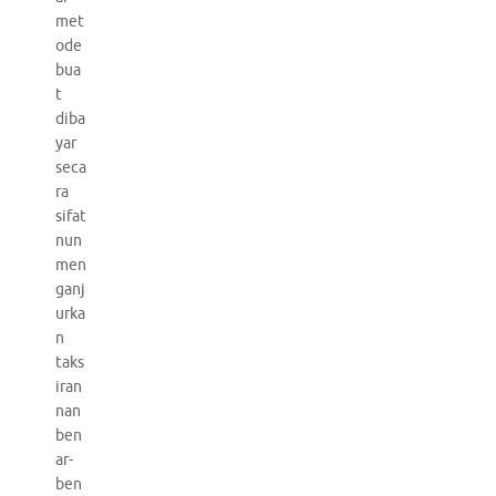
met
ode
bua
t
diba
yar
seca
ra
sifat
nun
men
ganj
urka
n
taks
iran
nan
ben
ar-
ben