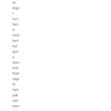
an
loga
t
suci
beri
si
titel
beri
kut
gun
a
men
erbi
tkan
raga
m
tam
pak
nan
men