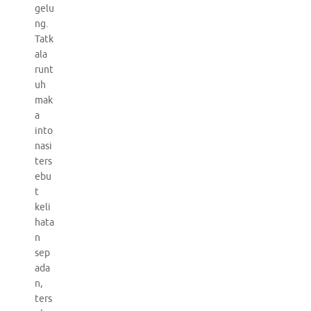
gelu
ng.
Tatk
ala
runt
uh
mak
a
into
nasi
ters
ebu
t
keli
hata
n
sep
ada
n,
ters