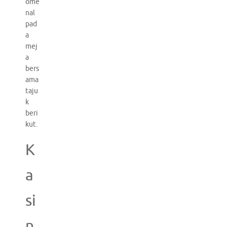
ome
nal
pad
a
mej
a
bers
ama
taju
k
beri
kut.
K
a
si
n