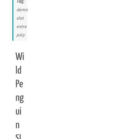
Tag:
demo
slot
extra
juicy
Wi
ld
Pe
ng
ui
n
Sl