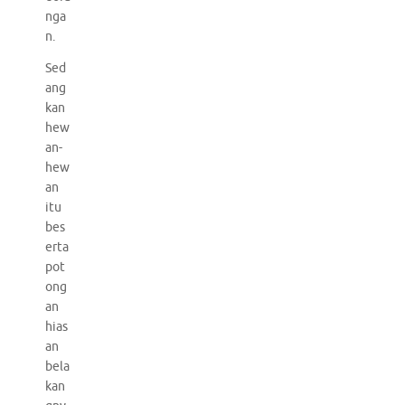
nga
n.
Sed
ang
kan
hew
an-
hew
an
itu
bes
erta
pot
ong
an
hias
an
bela
kan