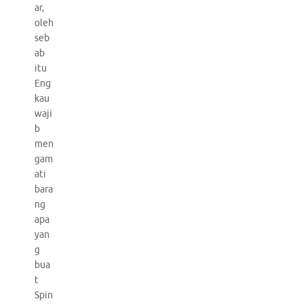
ar,
oleh
seb
ab
itu
Eng
kau
waji
b
men
gam
ati
bara
ng
apa
yan
g
bua
t
Spin