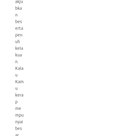
akju
bka
n
bes
erta
pen
uh
kela
kua
n.
Kala
u
Kam
u
kera
p
me
mpu
nyai
bes
ar