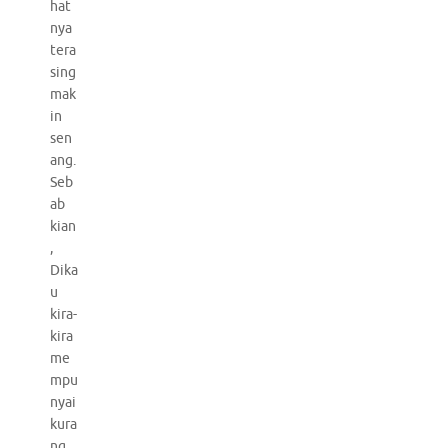
hat
nya
tera
sing
mak
in
sen
ang.
Seb
ab
kian
,
Dika
u
kira-
kira
me
mpu
nyai
kura
ng