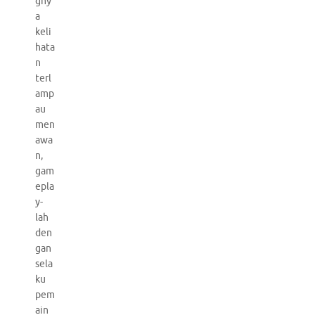
gny
a
keli
hata
n
terl
amp
au
men
awa
n,
gam
epla
y-
lah
den
gan
sela
ku
pem
ain