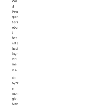
Wil
d
Pen
guin
ters
ebu
t,
bes
erta
hasi
lnya
isti
me
wa.
Itu
nyat
a
men
gha
bisk