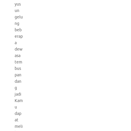
yus
un
gelu
ng
beb
erap
a
dew
asa
tem
bus
pan
dan
g
jadi
Kam
u
dap
at
meli