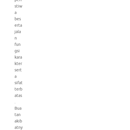
stiw
a
bes
erta
jala
n
fun
gsi
kara
kter
sert
a
sifat
terb
atas
.
Bua
tan
akib
atny