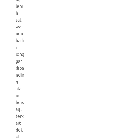
lebi
h
sat
wa
nun
hadi
r
long
gar
diba
ndin
g
ala
m
bers
alju
terk
ait
dek
at