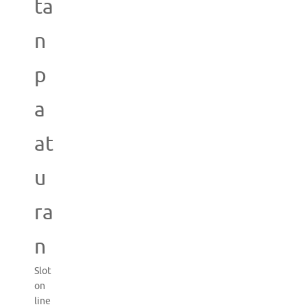
ta
n
p
a
at
u
ra
n
Slot
on
line