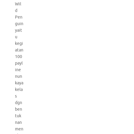
Wil
d
Pen
guin
yait
u
kegi
atan
100
payl
ine
nun
kaya
kela
s
dgn
ben
tuk
nan
men