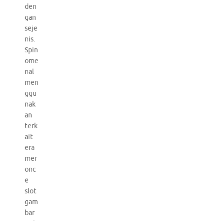
den
gan
seje
nis.
Spin
ome
nal
men
ggu
nak
an
terk
ait
era
mer
onc
e
slot
gam
bar