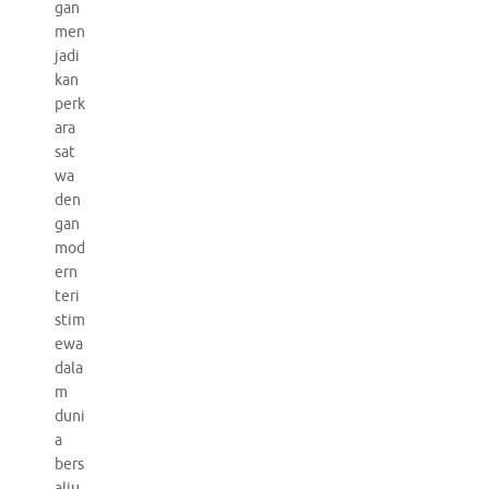
gan
men
jadi
kan
perk
ara
sat
wa
den
gan
mod
ern
teri
stim
ewa
dala
m
duni
a
bers
alju