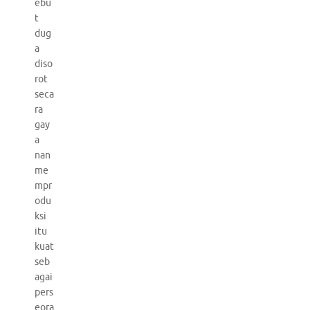
ebu
t
dug
a
diso
rot
seca
ra
gay
a
nan
me
mpr
odu
ksi
itu
kuat
seb
agai
pers
eora