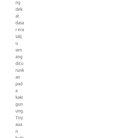
ng
dek
at
dasa
r era
salj
u
sen
ang
ditu
runk
an
pad
a
kaki
gun
ung.
Tinj
aua
n