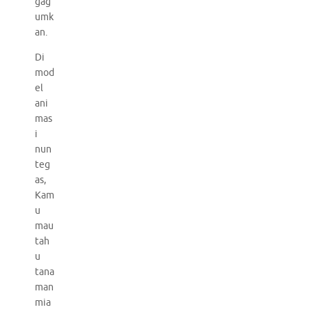
gag
umk
an.
Di
mod
el
ani
mas
i
nun
teg
as,
Kam
u
mau
tah
u
tana
man
mia