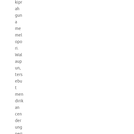
kipr
ah
gun
a
me
mel
opo
ri.
Wal
aup
un,
ters
ebu
t
men
dirik
an
cen
der
ung
peri