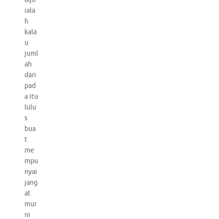
iala
h
kala
u
juml
ah
dari
pad
a itu
lulu
s
bua
t
me
mpu
nyai
jang
at
mur
ni