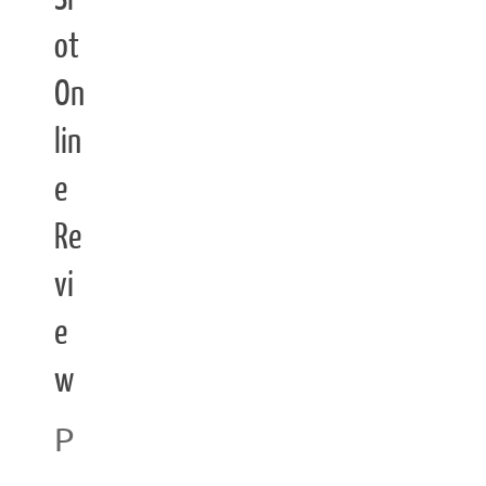
ot
On
lin
e
Re
vi
e
w
P