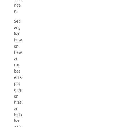
nga
n.
Sed
ang
kan
hew
an-
hew
an
itu
bes
erta
pot
ong
an
hias
an
bela
kan