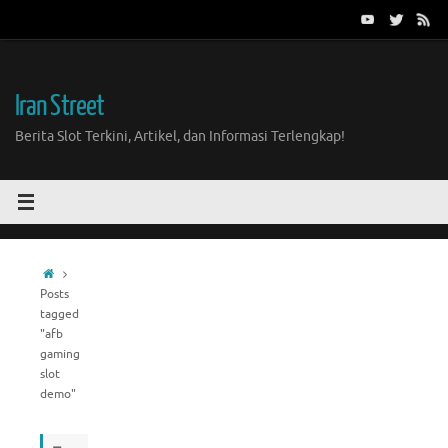
Skip
to
content
Iran Street
Berita Slot Terkini, Artikel, dan Informasi Terlengkap!
Home
Posts
tagged
"afb
gaming
slot
demo"