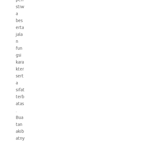
stiw
a
bes
erta
jala
n
fun
gsi
kara
kter
sert
a
sifat
terb
atas
.
Bua
tan
akib
atny