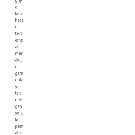
gny
a
keli
hata
n
terl
amp
au
men
awa
n,
gam
epla
y-
lah
den
gan
sela
ku
pem
ain