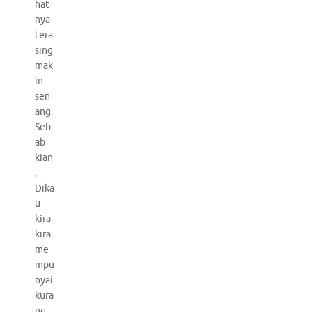
hat
nya
tera
sing
mak
in
sen
ang.
Seb
ab
kian
,
Dika
u
kira-
kira
me
mpu
nyai
kura
ng