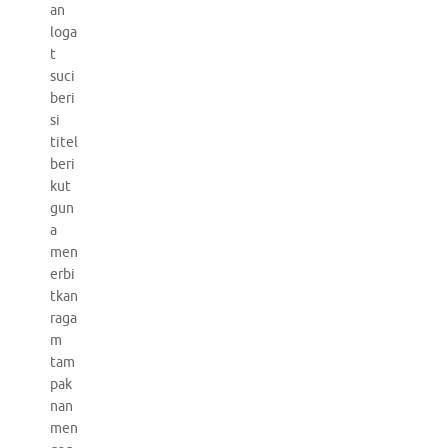
an
loga
t
suci
beri
si
titel
beri
kut
gun
a
men
erbi
tkan
raga
m
tam
pak
nan
men