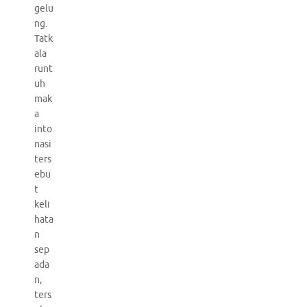
gelu
ng.
Tatk
ala
runt
uh
mak
a
into
nasi
ters
ebu
t
keli
hata
n
sep
ada
n,
ters