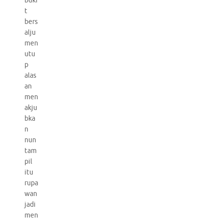
buki
t
bers
alju
men
utu
p
alas
an
men
akju
bka
n
nun
tam
pil
itu
rupa
wan
jadi
men