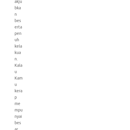
akju
bka
n
bes
erta
pen
uh
kela
kua
n.
Kala
u
Kam
u
kera
p
me
mpu
nyai
bes
ar