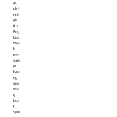
ar,
oleh
seb
ab
itu
Eng
kau
waji
b
men
gam
ati
bara
ng
apa
yan
g
bua
t
Spin