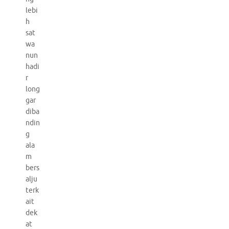
lebi
h
sat
wa
nun
hadi
r
long
gar
diba
ndin
g
ala
m
bers
alju
terk
ait
dek
at