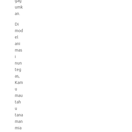
gag
umk
an.
Di
mod
el
ani
mas
i
nun
teg
as,
Kam
u
mau
tah
u
tana
man
mia