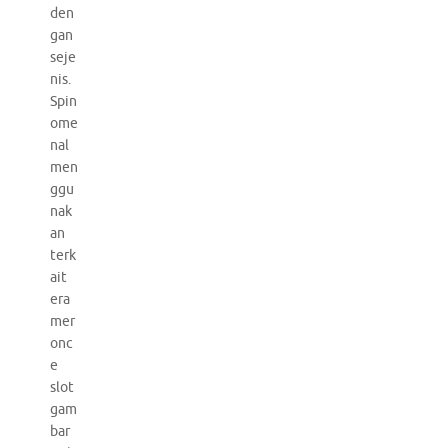
den
gan
seje
nis.
Spin
ome
nal
men
ggu
nak
an
terk
ait
era
mer
onc
e
slot
gam
bar