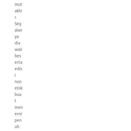
mut
akhi
r.
Seg
alan
ya
dia
wali
bes
erta
edis
i
nun
elok
bua
t
men
eror
pen
uh