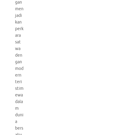
gan
men
jadi
kan
perk
ara
sat
wa
den
gan
mod
ern
teri
stim
ewa
dala
m
duni
a
bers
alju