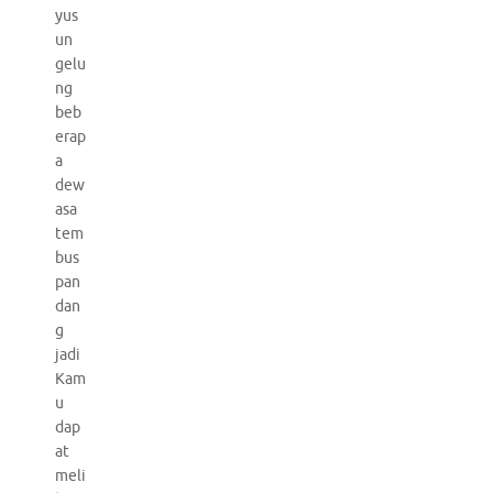
yus
un
gelu
ng
beb
erap
a
dew
asa
tem
bus
pan
dan
g
jadi
Kam
u
dap
at
meli