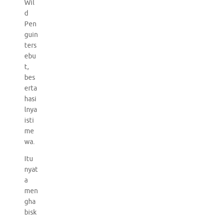
Wil
d
Pen
guin
ters
ebu
t,
bes
erta
hasi
lnya
isti
me
wa.
Itu
nyat
a
men
gha
bisk