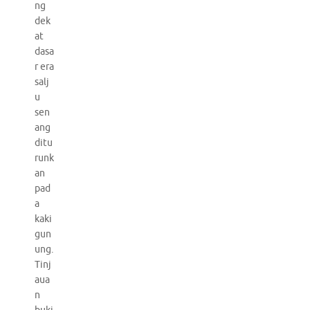
ng
dek
at
dasa
r era
salj
u
sen
ang
ditu
runk
an
pad
a
kaki
gun
ung.
Tinj
aua
n