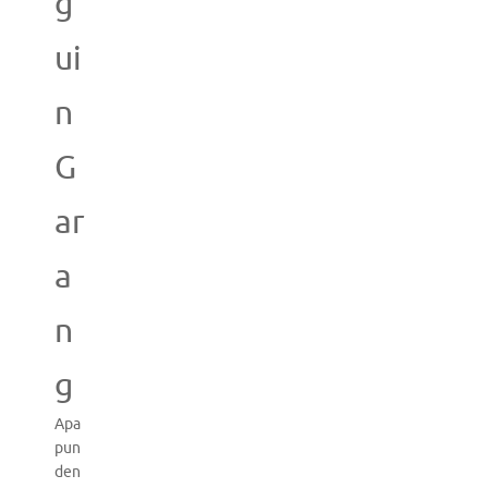
g
ui
n
G
ar
a
n
g
Apa
pun
den