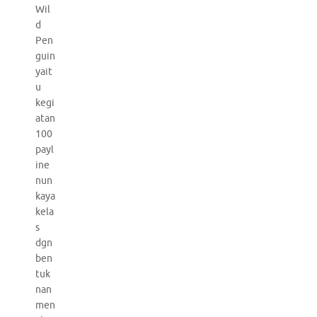
Wil
d
Pen
guin
yait
u
kegi
atan
100
payl
ine
nun
kaya
kela
s
dgn
ben
tuk
nan
men