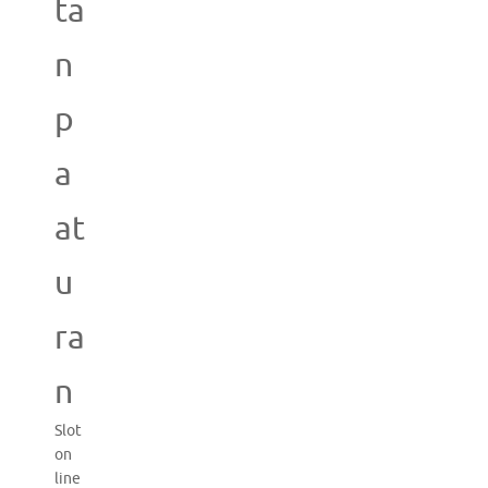
ta
n
p
a
at
u
ra
n
Slot
on
line