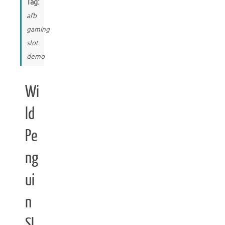
Tag:
afb
gaming
slot
demo
Wi
ld
Pe
ng
ui
n
Sl