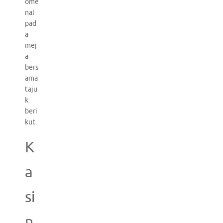
ome
nal
pad
a
mej
a
bers
ama
taju
k
beri
kut.
K
a
si
n