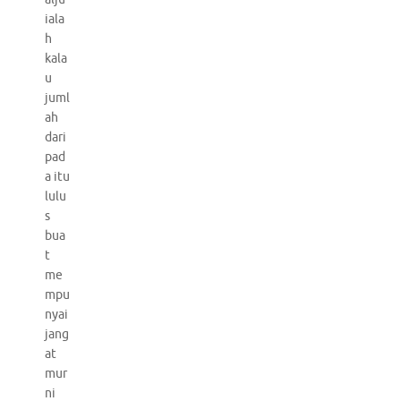
iala
h
kala
u
juml
ah
dari
pad
a itu
lulu
s
bua
t
me
mpu
nyai
jang
at
mur
ni