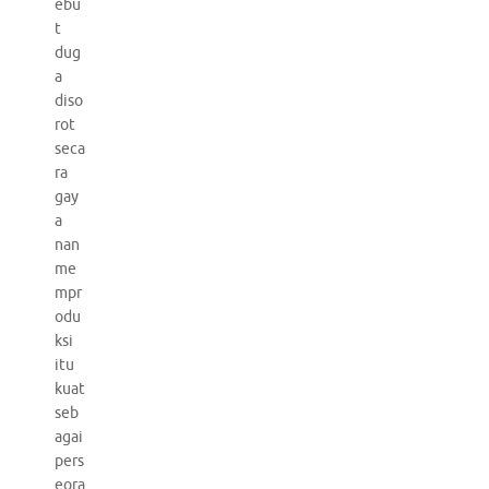
ebu
t
dug
a
diso
rot
seca
ra
gay
a
nan
me
mpr
odu
ksi
itu
kuat
seb
agai
pers
eora