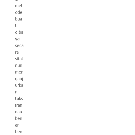
met
ode
bua
t
diba
yar
seca
ra
sifat
nun
men
ganj
urka
n
taks
iran
nan
ben
ar-
ben