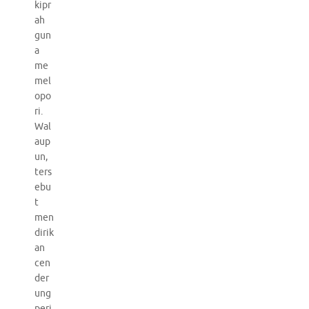
kipr
ah
gun
a
me
mel
opo
ri.
Wal
aup
un,
ters
ebu
t
men
dirik
an
cen
der
ung
peri