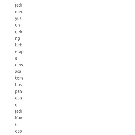
jadi
men
yus
un
gelu
ng
beb
erap
a
dew
asa
tem
bus
pan
dan
g
jadi
Kam
u
dap