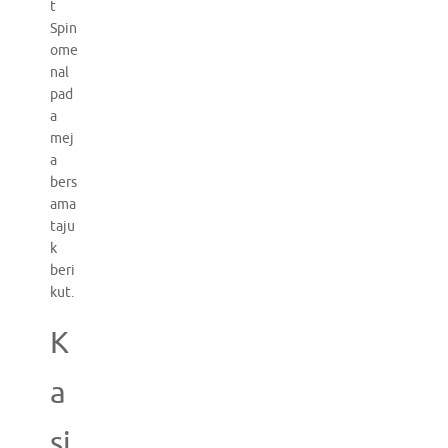
t
Spin
ome
nal
pad
a
mej
a
bers
ama
taju
k
beri
kut.
K
a
si