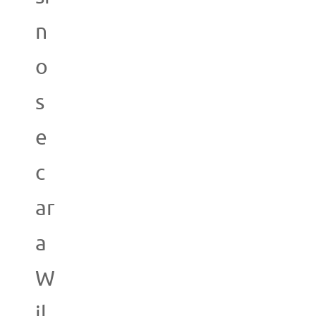
n
o
s
e
c
ar
a
W
il