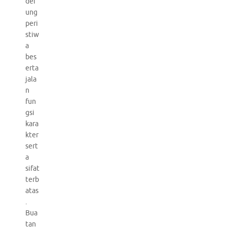
der
ung
peri
stiw
a
bes
erta
jala
n
fun
gsi
kara
kter
sert
a
sifat
terb
atas
.
Bua
tan