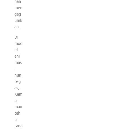
nan
men
gag
umk
an.
Di
mod
el
ani
mas
i
nun
teg
as,
Kam
u
mau
tah
u
tana