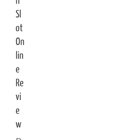
n
Sl
ot
On
lin
e
Re
vi
e
w