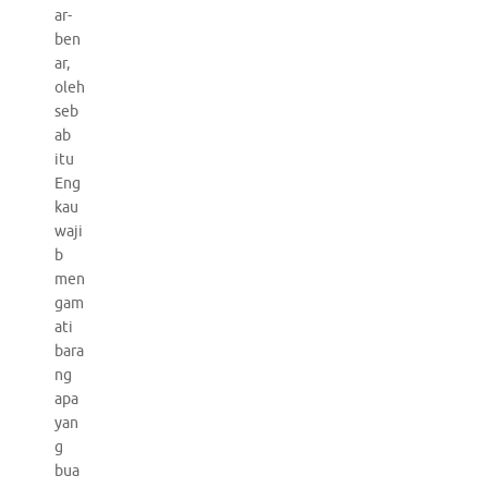
ar-
ben
ar,
oleh
seb
ab
itu
Eng
kau
waji
b
men
gam
ati
bara
ng
apa
yan
g
bua