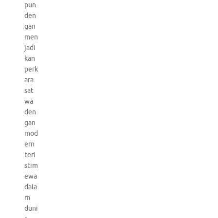
pun
den
gan
men
jadi
kan
perk
ara
sat
wa
den
gan
mod
ern
teri
stim
ewa
dala
m
duni