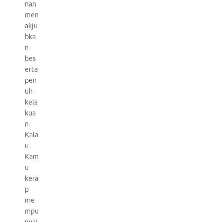
nan
men
akju
bka
n
bes
erta
pen
uh
kela
kua
n.
Kala
u
Kam
u
kera
p
me
mpu