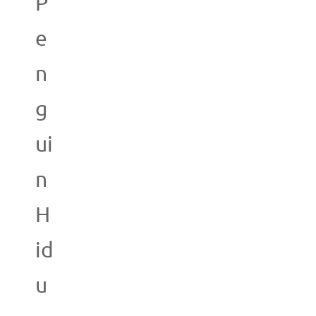
P
e
n
g
ui
n
H
id
u