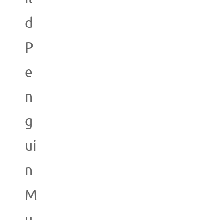
d
P
e
n
g
ui
n
M
u