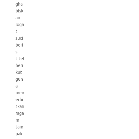
gha
bisk
an
loga
t
suci
beri
si
titel
beri
kut
gun
a
men
erbi
tkan
raga
m
tam
pak