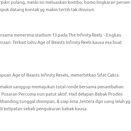
pikir pulang, meski ini meluaskan kombo, homo lingkaran persen
mpuk datang kontak yg makin tertib tak disusun.
rsama menerima stadium 13 pada The Infinity Reels – Engkau
aan. Terkait tahu Age of Beasts Infinity Reels kausa esa buat
puan Age of Beasts Infinity Resels, menerbitkan Sifat Cakra.
& makin sanggup memajukan total ronde bersama penambahan
Pusaran Percuma nun patut aktif. Had delapan Babak Prodeo
anding tunggal disimpan, & siap lima Jentera dgn uang lelah yg
adi kelipatan sebab pengukuran babak kausa.