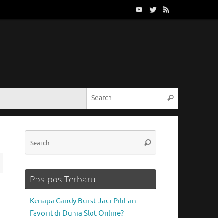
Search for:
Search
Search
Search
for:
Pos-pos Terbaru
Kenapa Candy Burst Jadi Pilihan
Favorit di Dunia Slot Online?