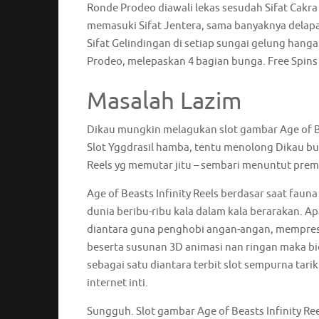
Ronde Prodeo diawali lekas sesudah Sifat Cakr
memasuki Sifat Jentera, sama banyaknya dela
Sifat Gelindingan di setiap sungai gelung hang
Prodeo, melepaskan 4 bagian bunga. Free Spins
Masalah Lazim
Dikau mungkin melagukan slot gambar Age of Beas
Slot Yggdrasil hamba, tentu menolong Dikau bu
Reels yg memutar jitu – sembari menuntut premi
Age of Beasts Infinity Reels berdasar saat faun
dunia beribu-ribu kala dalam kala berarakan. Ap
diantara guna penghobi angan-angan, mempres
beserta susunan 3D animasi nan ringan maka bicar
sebagai satu diantara terbit slot sempurna tar
internet inti.
Sungguh. Slot gambar Age of Beasts Infinity R