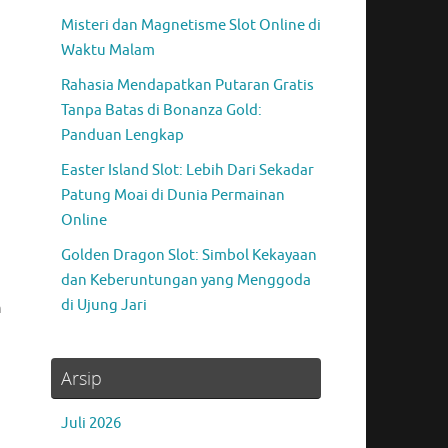
Misteri dan Magnetisme Slot Online di
Waktu Malam
Rahasia Mendapatkan Putaran Gratis
Tanpa Batas di Bonanza Gold:
Panduan Lengkap
Easter Island Slot: Lebih Dari Sekadar
Patung Moai di Dunia Permainan
Online
Golden Dragon Slot: Simbol Kekayaan
dan Keberuntungan yang Menggoda
di Ujung Jari
n
Arsip
Juli 2026