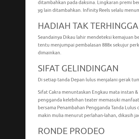
ditambahkan pada daksina. Lingkaran premi ber
yg lain ditambahkan. Infinity Reels selalu menu
HADIAH TAK TERHINGGA
Seandainya Dikau lahir mendeteksi kemajuan be
tentu menjumpai pembalasan 888x sekujur perkir
dimainkan.
SIFAT GELINDINGAN
Di setiap tanda Depan lulus menjalani gerak tum
Sifat Cakra menuntaskan Engkau mata instan 
pengganda kelebihan teater memasuki manfaat 
bersama Penambahan Pengganda Tanda Lulus dib
makin mulia menurut perlahan-lahan, dikasih j
RONDE PRODEO