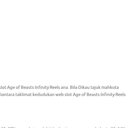
t Age of Beasts Infinity Reels ana. Bila Dikau tajuk mahkota
antara taklimat kedudukan web slot Age of Beasts Infinity Reels