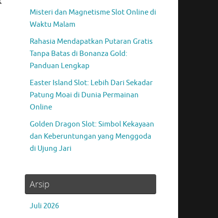
Misteri dan Magnetisme Slot Online di
Waktu Malam
Rahasia Mendapatkan Putaran Gratis
Tanpa Batas di Bonanza Gold:
Panduan Lengkap
Easter Island Slot: Lebih Dari Sekadar
Patung Moai di Dunia Permainan
Online
Golden Dragon Slot: Simbol Kekayaan
dan Keberuntungan yang Menggoda
di Ujung Jari
Arsip
Juli 2026