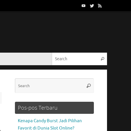
Search for:
Search
Search
Search
for:
Pos-pos Terbaru
Kenapa Candy Burst Jadi Pilihan
&
Favorit di Dunia Slot Online?