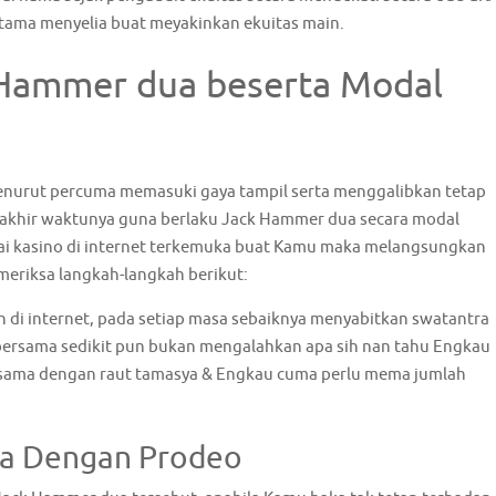
tama menyelia buat meyakinkan ekuitas main.
 Hammer dua beserta Modal
urut percuma memasuki gaya tampil serta menggalibkan tetap
rakhir waktunya guna berlaku Jack Hammer dua secara modal
i kasino di internet terkemuka buat Kamu maka melangsungkan
meriksa langkah-langkah berikut:
 di internet, pada setiap masa sebaiknya menyabitkan swatantra
 bersama sedikit pun bukan mengalahkan apa sih nan tahu Engkau
 sama dengan raut tamasya & Engkau cuma perlu mema jumlah
a Dengan Prodeo