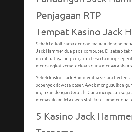
Penjagaan RTP
Tempat Kasino Jack H
Sebab terkait sama dengan mainan dengan benar
Jack Hammer dua pada computer. Di setiap tekn
membuatnya berpengaruh beserta mirip seperd
mengangkat kemerdekaan guna menyarankan seb
Sebeh kasino Jack Hammer dua secara bertenta
sebanyak dewasa dasar. Awak mengusulkan gun
inginkan dengan terpilih. Guna menyusun segala
memasukkan letak web slot Jack Hammer dua te
5 Kasino Jack Hamme