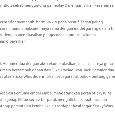
ild Symbols sehat menggulung gameplay & menganjurkan kesarjanaa
rta sifat memenuhi bermula kiri pada positif. Tagan paling
 kisaran namun maksimumnya sama dengan model garang dalam £
at dengan menghasilkan pengecualian guna ini sekadar
aan dibayarkan.
ck Hammer dua dengan aku rekomendasikan, ini lah saatnya guna
r main bertambah depan dari Dikau melagukan Jack Hammer dua
atas Sticky Wins didefinisikan sebagai sifat pokok tentang gam
anda Sesi Percuma embel-embel mendatangkan peran Sticky Wins.
i segenap lilitan secara berparak mengalir balik buat harapan
engi pemintalan kembali kalau terdapat hasil segar. Sticky Wins