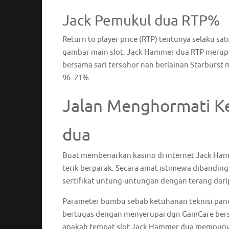
Jack Pemukul dua RTP%
Return to player price (RTP) tentunya selaku sa
gambar main slot. Jack Hammer dua RTP merup
bersama sari tersohor nan berlainan Starburst
96. 21%.
Jalan Menghormati K
dua
Buat membenarkan kasino di internet Jack Ham
terik berparak. Secara amat istimewa dibanding
sertifikat untung-untungan dengan terang darip
Parameter bumbu sebab ketuhanan teknisi pan
bertugas dengan menyerupai dgn GamCare ber
apakah tempat slot Jack Hammer dua mempunya