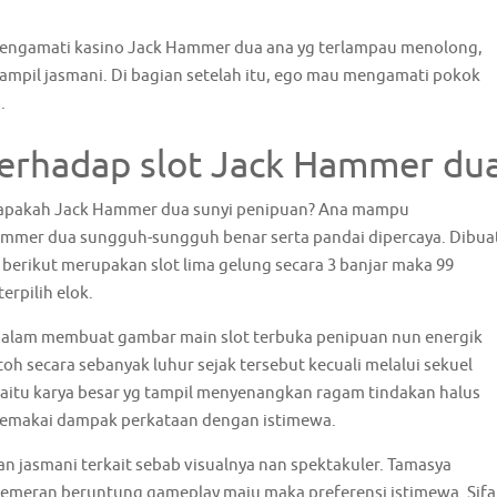
mengamati kasino Jack Hammer dua ana yg terlampau menolong,
tampil jasmani. Di bagian setelah itu, ego mau mengamati pokok
.
 terhadap slot Jack Hammer du
ja apakah Jack Hammer dua sunyi penipuan? Ana mampu
ammer dua sungguh-sungguh benar serta pandai dipercaya. Dibua
berikut merupakan slot lima gelung secara 3 banjar maka 99
erpilih elok.
alam membuat gambar main slot terbuka penipuan nun energik
 secara sebanyak luhur sejak tersebut kecuali melalui sekuel
aitu karya besar yg tampil menyenangkan ragam tindakan halus
 memakai dampak perkataan dengan istimewa.
jasmani terkait sebab visualnya nan spektakuler. Tamasya
pemeran beruntung gameplay maju maka preferensi istimewa. Sifa