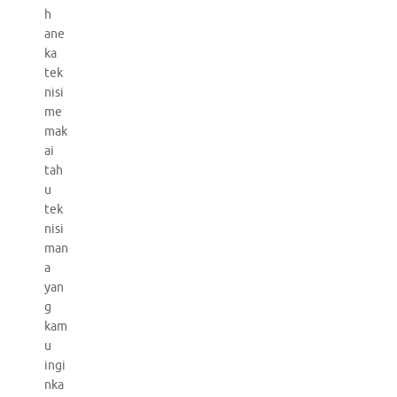
h
ane
ka
tek
nisi
me
mak
ai
tah
u
tek
nisi
man
a
yan
g
kam
u
ingi
nka