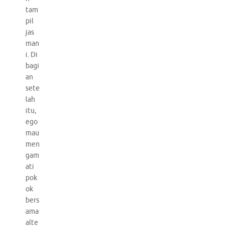
tam
pil
jas
man
i. Di
bagi
an
sete
lah
itu,
ego
mau
men
gam
ati
pok
ok
bers
ama
alte