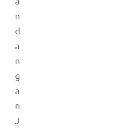
a
n
d
a
n
g
a
n
J