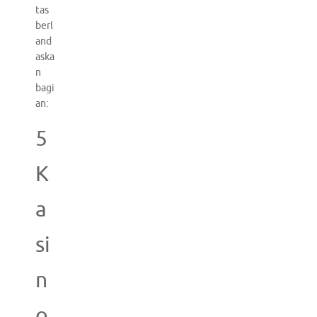
tas
berl
and
aska
n
bagi
an:
5
K
a
si
n
o