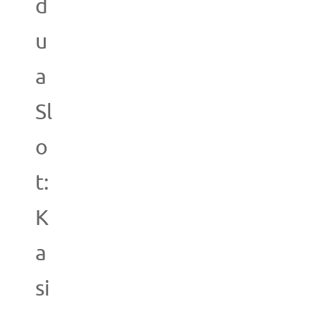
d
u
a
Sl
o
t:
K
a
si