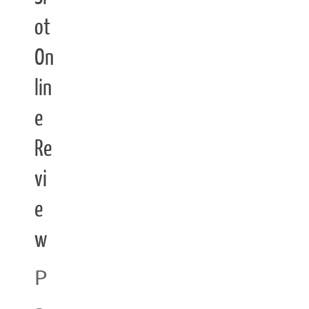
ot
On
lin
e
Re
vi
e
w
P