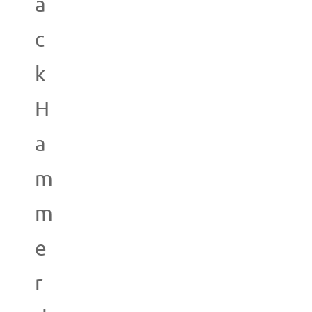
a
c
k
H
a
m
m
e
r