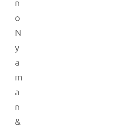
n
o
N
y
a
m
a
n
&