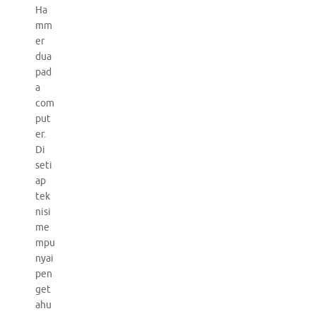
Ha
mm
er
dua
pad
a
com
put
er.
Di
seti
ap
tek
nisi
me
mpu
nyai
pen
get
ahu