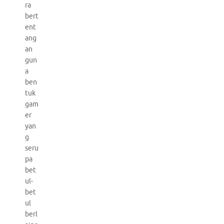
ra
bert
ent
ang
an
gun
a
ben
tuk
gam
er
yan
g
seru
pa
bet
ul-
bet
ul
berl