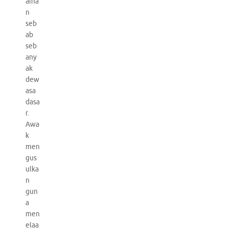
aina
n
seb
ab
seb
any
ak
dew
asa
dasa
r.
Awa
k
men
gus
ulka
n
gun
a
men
elaa