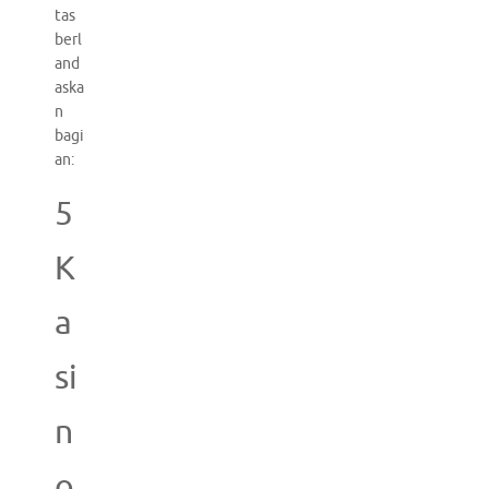
tas
berl
and
aska
n
bagi
an:
5
K
a
si
n
o