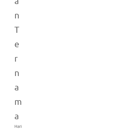
a
n
T
e
r
n
a
m
a
Hari