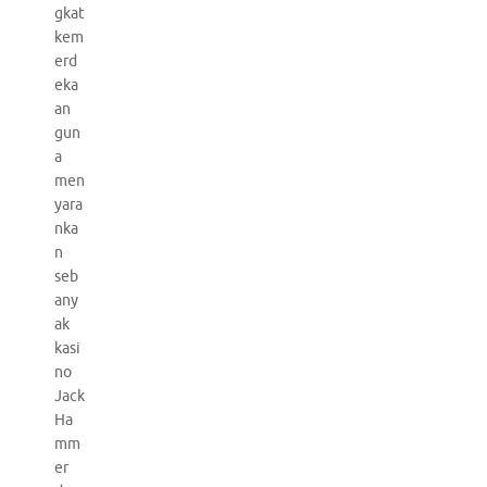
gkat
kem
erd
eka
an
gun
a
men
yara
nka
n
seb
any
ak
kasi
no
Jack
Ha
mm
er