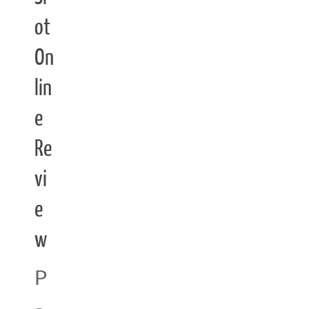
ot
On
lin
e
Re
vi
e
w
P