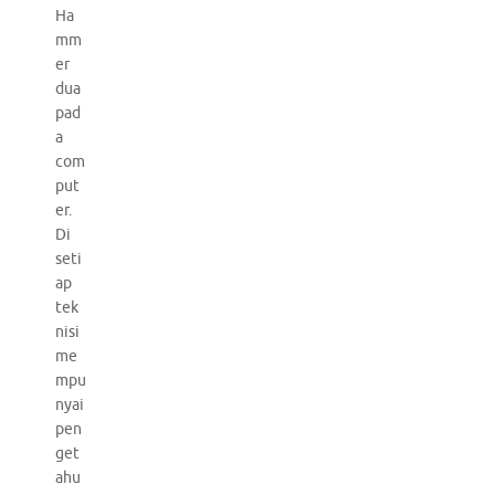
Ha
mm
er
dua
pad
a
com
put
er.
Di
seti
ap
tek
nisi
me
mpu
nyai
pen
get
ahu