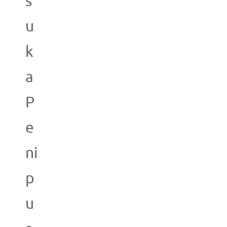
s
u
k
a
P
e
ni
p
u