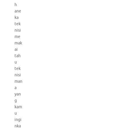
h
ane
ka
tek
nisi
me
mak
ai
tah
u
tek
nisi
man
a
yan
g
kam
u
ingi
nka