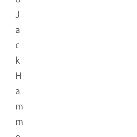
J
a
c
k
H
a
m
m