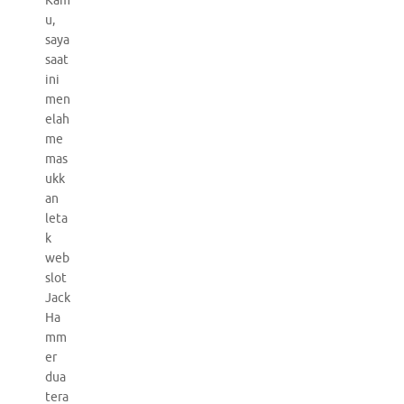
Kam
u,
saya
saat
ini
men
elah
me
mas
ukk
an
leta
k
web
slot
Jack
Ha
mm
er
dua
tera