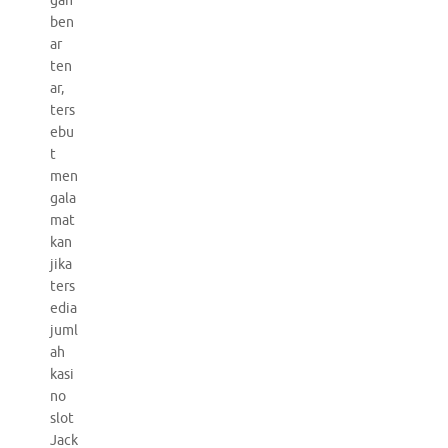
gan
ben
ar
ten
ar,
ters
ebu
t
men
gala
mat
kan
jika
ters
edia
juml
ah
kasi
no
slot
Jack