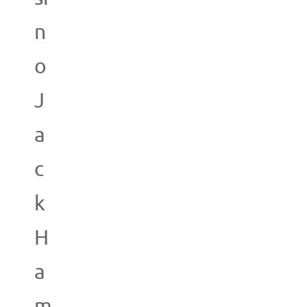
n
o
J
a
c
k
H
a
m