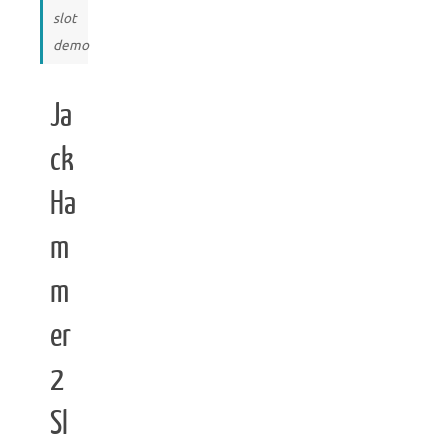
slot
demo
Ja
ck
Ha
m
m
er
2
Sl