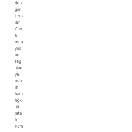
den
gan
terp
ilih.
Gun
a
men
yus
un
seg
alan
ya
mak
in
bara
ngk
ali
jata
h
Kam