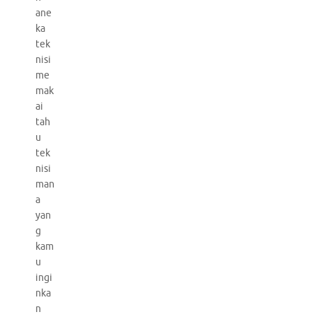
ane
ka
tek
nisi
me
mak
ai
tah
u
tek
nisi
man
a
yan
g
kam
u
ingi
nka
n