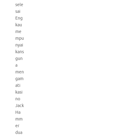
sele
sai
Eng
kau
me
mpu
nyai
kans
gun
a
men
gam
ati
kasi
no
Jack
Ha
mm
er
dua