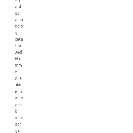
sep
erd
ua
diba
ndin
g
cata
tan
Jack
Ha
mm
er
dua
aku,
ego
men
eba
k
men
gan
gkat