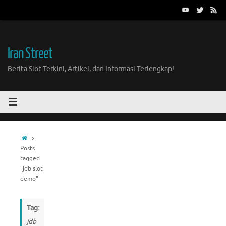
Skip
to
content
Iran Street
Berita Slot Terkini, Artikel, dan Informasi Terlengkap!
Home
Posts
tagged
"jdb slot
demo"
Tag:
jdb