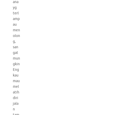
ana
yg
terl
amp
au
men
olon
g,
san
gat
mun
gkin
Eng
kau
mau
mel
atih
diri
jala
n
tam