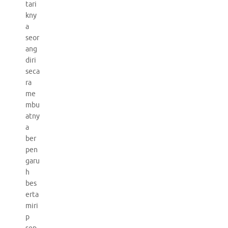
tari
kny
a
seor
ang
diri
seca
ra
me
mbu
atny
a
ber
pen
garu
h
bes
erta
miri
p