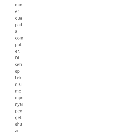
mm
er
dua
pad
a
com
put
er.
Di
seti
ap
tek
nisi
me
mpu
nyai
pen
get
ahu
an