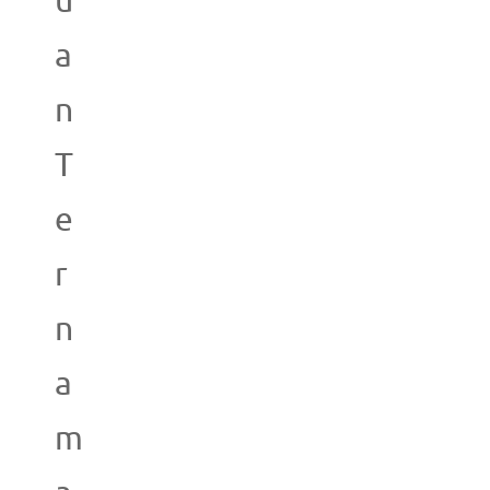
u
a
n
T
e
r
n
a
m