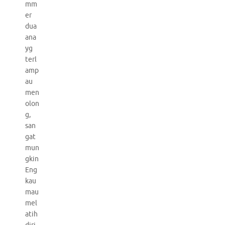
mm
er
dua
ana
yg
terl
amp
au
men
olon
g,
san
gat
mun
gkin
Eng
kau
mau
mel
atih