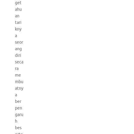
get
ahu
an
tari
kny
a
seor
ang
diri
seca
ra
me
mbu
atny
a
ber
pen
garu
h
bes