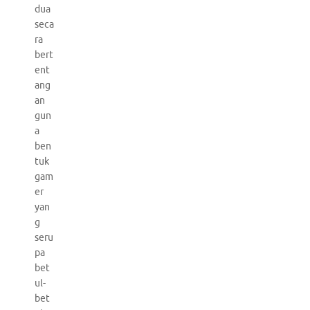
dua
seca
ra
bert
ent
ang
an
gun
a
ben
tuk
gam
er
yan
g
seru
pa
bet
ul-
bet