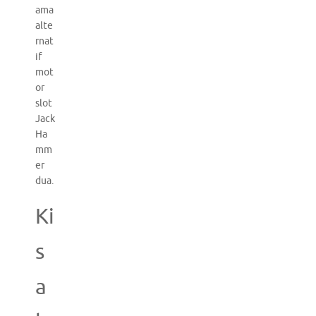
ama
alte
rnat
if
mot
or
slot
Jack
Ha
mm
er
dua.
Ki
s
a