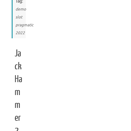
Tag:
demo
slot
pragmatic
2022
Ja
ck
Ha
m
m
er
2