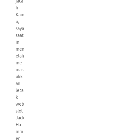
jata
h
Kam
u,
saya
saat
ini
men
elah
me
mas
ukk
an
leta
k
web
slot
Jack
Ha
mm
er