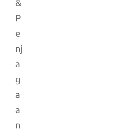
&
P
e
nj
a
g
a
a
n