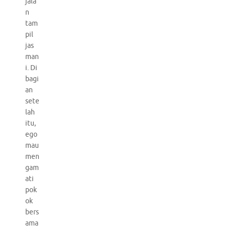
jala
n
tam
pil
jas
man
i. Di
bagi
an
sete
lah
itu,
ego
mau
men
gam
ati
pok
ok
bers
ama