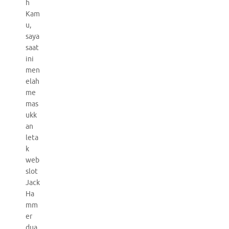
h
Kam
u,
saya
saat
ini
men
elah
me
mas
ukk
an
leta
k
web
slot
Jack
Ha
mm
er
dua