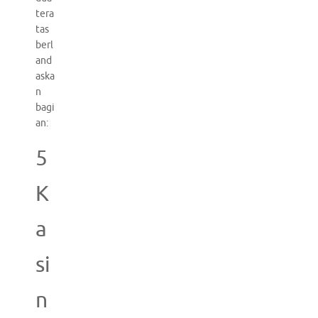
tera
tas
berl
and
aska
n
bagi
an:
5
K
a
si
n