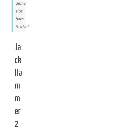
demo
slot
barn
festival
Ja
ck
Ha
m
m
er
2