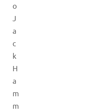
o
J
a
c
k
H
a
m
m