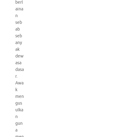
berl
aina
n
seb
ab
seb
any
ak
dew
asa
dasa
r.
Awa
k
men
gus
ulka
n
gun
a
men