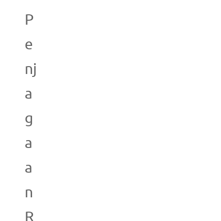
P
e
nj
a
g
a
a
n
R