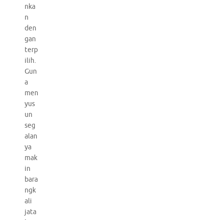
nka
n
den
gan
terp
ilih.
Gun
a
men
yus
un
seg
alan
ya
mak
in
bara
ngk
ali
jata