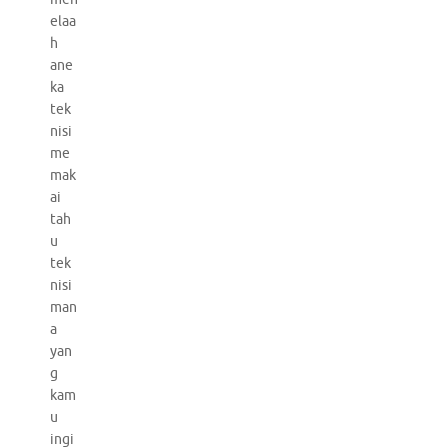
elaa
h
ane
ka
tek
nisi
me
mak
ai
tah
u
tek
nisi
man
a
yan
g
kam
u
ingi