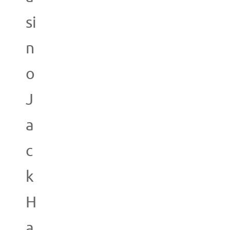
si
n
o
J
a
c
k
H
a