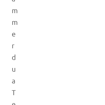
m
m
e
r
d
u
a
T
e