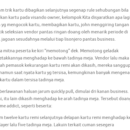
m trik kartu dibagikan selanjutnya segenap rule sehubungan bila
an kartu pada visando owner, kelompok Kita disyaratkan apa lag
ah yg mengocok kartu, membagikan kartu, john menggiring tangan
ik seleksian vendor pantas ringan doang oleh menarik periode di
 jagoan sesudahnya melalui tiap lisonjero pantas business.
sa mitna peserta ke kiri “memotong” dek. Memotong geladak
takkannya menghadap ke bawah tadinya meja. Vendor lalu maka
ah pemasok kekurangan kartu remi akan dikasih, mereka sanggu
namun saat nyata kartu yg tersisa, kemungkinan banyak mengena
kartu dalam tersisa tadinya meja.
rlawanan haluan jarum quickly pull, dimulai dri kanan business.
, itu lain dikasih menghadap ke arah tadinya meja. Tersebut doan
 addict, seperti beserta:
am twelve kartu remi selanjutnya delapan kartu remi menghadap k
ayer lalu five tadinya meja. Lakuin terkait cuman sesegera