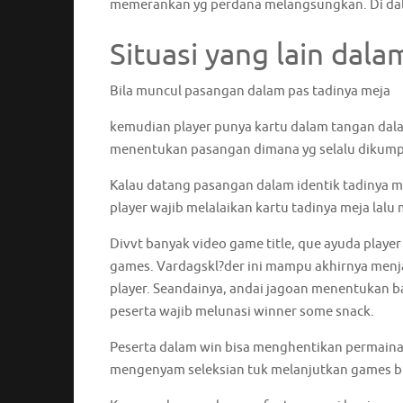
memerankan yg perdana melangsungkan. Di dala
Situasi yang lain dal
Bila muncul pasangan dalam pas tadinya meja
kemudian player punya kartu dalam tangan dalam
menentukan pasangan dimana yg selalu dikump
Kalau datang pasangan dalam identik tadinya me
player wajib melalaikan kartu tadinya meja la
Divvt banyak video game title, que ayuda play
games. Vardagskl?der ini mampu akhirnya menja
player. Seandainya, andai jagoan menentukan b
peserta wajib melunasi winner some snack.
Peserta dalam win bisa menghentikan permai
mengenyam seleksian tuk melanjutkan games bi