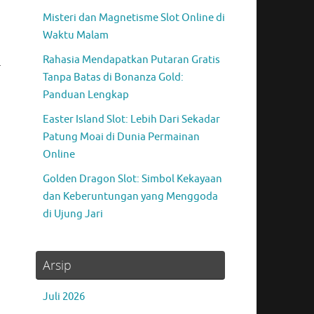
Misteri dan Magnetisme Slot Online di
Waktu Malam
Rahasia Mendapatkan Putaran Gratis
-
Tanpa Batas di Bonanza Gold:
Panduan Lengkap
Easter Island Slot: Lebih Dari Sekadar
Patung Moai di Dunia Permainan
Online
Golden Dragon Slot: Simbol Kekayaan
dan Keberuntungan yang Menggoda
di Ujung Jari
Arsip
Juli 2026