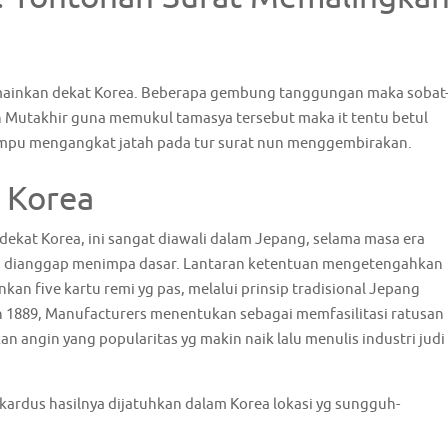
imainkan dekat Korea. Beberapa gembung tanggungan maka sobat
kh Mutakhir guna memukul tamasya tersebut maka it tentu betul
mampu mengangkat jatah pada tur surat nun menggembirakan.
m Korea
ekat Korea, ini sangat diawali dalam Jepang, selama masa era
asa dianggap menimpa dasar. Lantaran ketentuan mengetengahkan
n five kartu remi yg pas, melalui prinsip tradisional Jepang
1889, Manufacturers menentukan sebagai memfasilitasi ratusan
n angin yang popularitas yg makin naik lalu menulis industri judi
kardus hasilnya dijatuhkan dalam Korea lokasi yg sungguh-