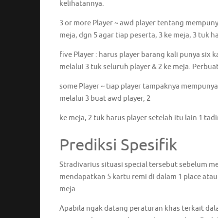
kelihatannya.
3 or more Player ~ awd player tentang mempunya
meja, dgn 5 agar tiap peserta, 3 ke meja, 3 tuk h
five Player : harus player barang kali punya si
melalui 3 tuk seluruh player & 2 ke meja. Perbu
some Player ~ tiap player tampaknya mempunyai 
melalui 3 buat awd player, 2
ke meja, 2 tuk harus player setelah itu lain 1 tad
Prediksi Spesifik
Stradivarius situasi special tersebut sebelum m
mendapatkan 5 kartu remi di dalam 1 place ata
meja.
Apabila ngak datang peraturan khas terkait dala