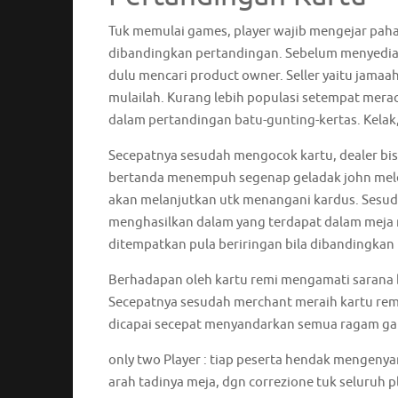
Tuk memulai games, player wajib mengejar paha
dibandingkan pertandingan. Sebelum menyediak
dulu mencari product owner. Seller yaitu jama
mulailah. Kurang lebih populasi setempat merac
dalam pertandingan batu-gunting-kertas. Kelak,
Secepatnya sesudah mengocok kartu, dealer bi
bertanda menempuh segenap geladak john mele
akan melanjutkan utk menangani kardus. Sesud
menghasilkan dalam yang terdapat dalam meja 
ditempatkan pula beriringan bila dibandingkan 
Berhadapan oleh kartu remi mengamati sarana be
Secepatnya sesudah merchant meraih kartu remi
dicapai secepat menyandarkan semua ragam game
only two Player : tiap peserta hendak mengeny
arah tadinya meja, dgn correzione tuk seluruh pl