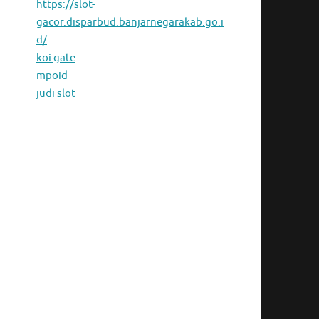
https://slot-
gacor.disparbud.banjarnegarakab.go.i
d/
koi gate
mpoid
judi slot