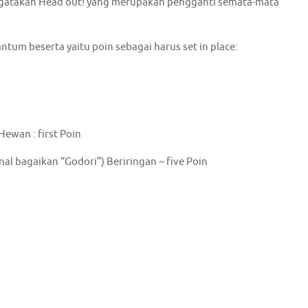
ngatakan Head out! yang merupakan pengganti semata-mata
tum beserta yaitu poin sebagai harus set in place:
ewan : first Poin
al bagaikan “Godori”) Beriringan ~ five Poin