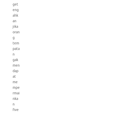
get
eng
ahk
an
jika
oran
g
tem
pata
n
gak
men
dap
at
me
mpe
rmai
nka
n
five