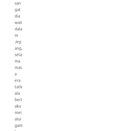
san
gat
dia
wali
dala
m
Jep
ang,
sela
ma
mas
a
era
tatk
ala
berl
aku
mel
alui
gam