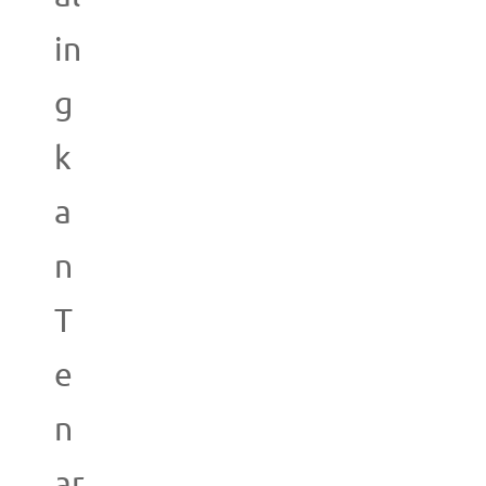
in
g
k
a
n
T
e
n
ar