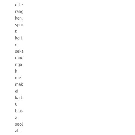
dite
rang
kan,
spor
t
kart
u
seka
rang
nga
k
me
mak
ai
kart
u
bias
a
seol
ah-