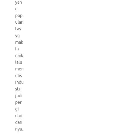
yan
g
pop
ulari
tas
yg
mak
in
naik
lalu
men
ulis
indu
stri
judi
per
gi
dari
dari
nya.