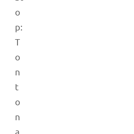
o
p:
T
o
n
t
o
n
a