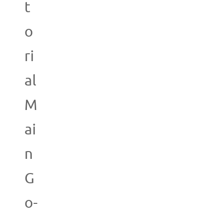
t
o
ri
al
M
ai
n
G
o-