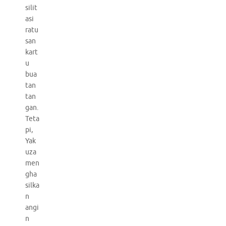
silit
asi
ratu
san
kart
u
bua
tan
tan
gan.
Teta
pi,
Yak
uza
men
gha
silka
n
angi
n