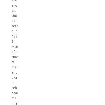
and
ang
an.
Unt
uk
seta
hun
188
9,
Man
ufac
ture
rs
men
ent
uka
n
seb
agai
me
mfa