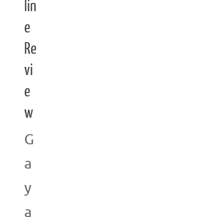
lin
e
Re
vi
e
w
G
a
y
a