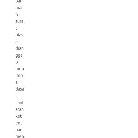
bar
mai
n
sura
t
bias
a
dian
gga
p
men
imp
a
dasa
r.
Lant
aran
ket
ent
uan
men