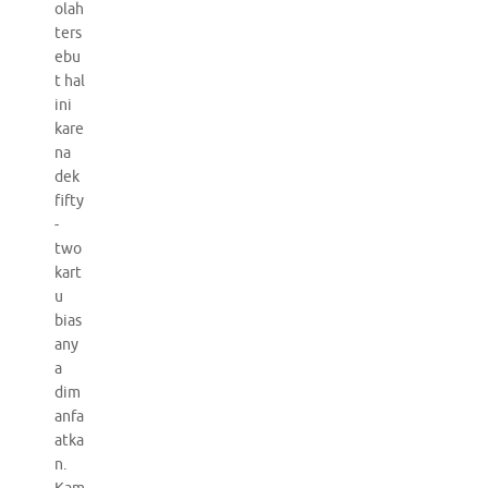
olah
ters
ebu
t hal
ini
kare
na
dek
fifty
-
two
kart
u
bias
any
a
dim
anfa
atka
n.