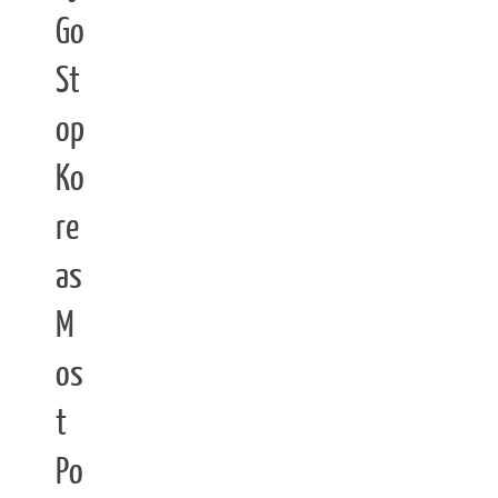
Go
St
op
Ko
re
as
M
os
t
Po