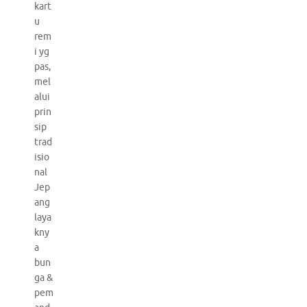
kart
u
rem
i yg
pas,
mel
alui
prin
sip
trad
isio
nal
Jep
ang
laya
kny
a
bun
ga &
pem