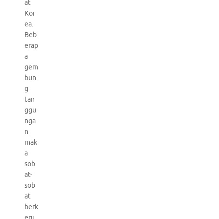
at
Kor
ea.
Beb
erap
a
gem
bun
g
tan
ggu
nga
n
mak
a
sob
at-
sob
at
berk
eru