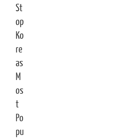
St
op
Ko
re
as
M
os
t
Po
pu