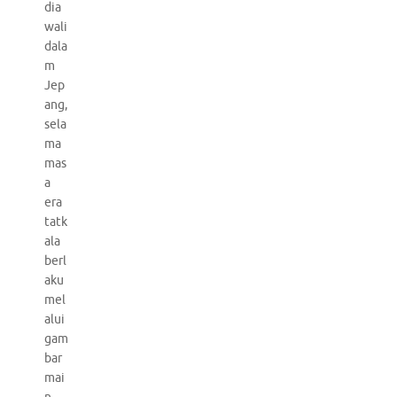
dia
wali
dala
m
Jep
ang,
sela
ma
mas
a
era
tatk
ala
berl
aku
mel
alui
gam
bar
mai