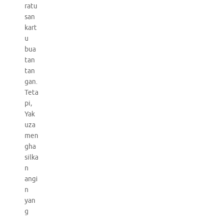
ratu
san
kart
u
bua
tan
tan
gan.
Teta
pi,
Yak
uza
men
gha
silka
n
angi
n
yan
g