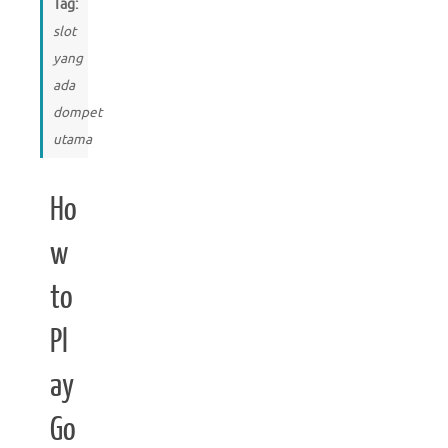
Tag:
slot
yang
ada
dompet
utama
Ho
w
to
Pl
ay
Go