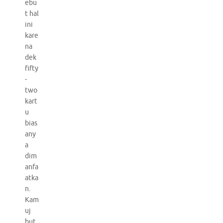
ebu
t hal
ini
kare
na
dek
fifty
-
two
kart
u
bias
any
a
dim
anfa
atka
n.
Kam
uj
but