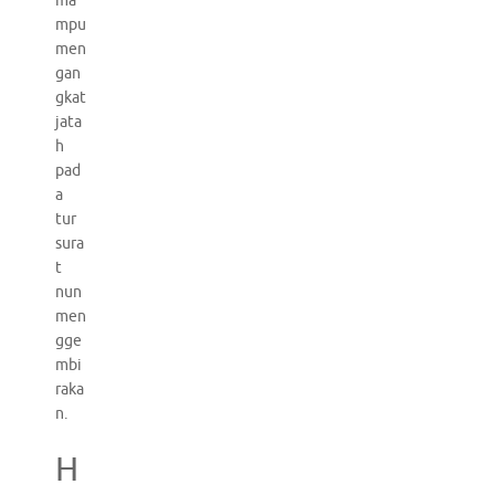
ma
mpu
men
gan
gkat
jata
h
pad
a
tur
sura
t
nun
men
gge
mbi
raka
n.
H