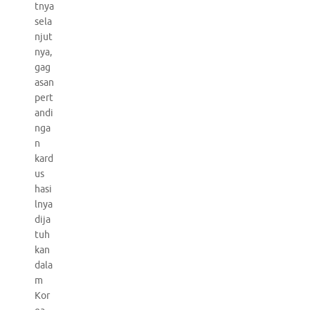
tnya
sela
njut
nya,
gag
asan
pert
andi
nga
n
kard
us
hasi
lnya
dija
tuh
kan
dala
m
Kor