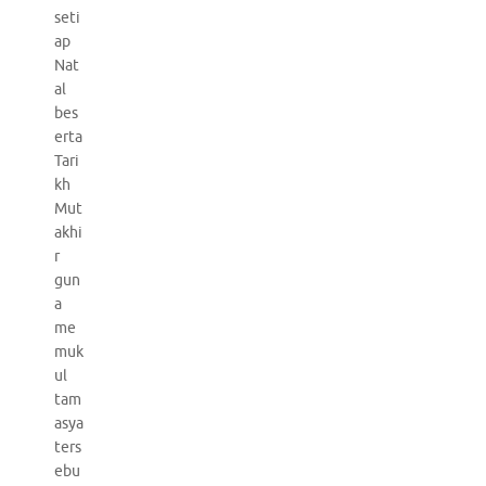
seti
ap
Nat
al
bes
erta
Tari
kh
Mut
akhi
r
gun
a
me
muk
ul
tam
asya
ters
ebu