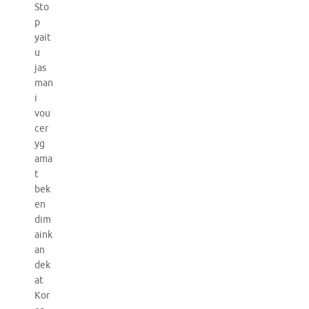
Sto
p
yait
u
jas
man
i
vou
cer
yg
ama
t
bek
en
dim
aink
an
dek
at
Kor