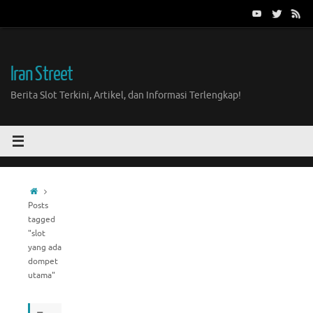
Skip
to
content
Iran Street
Berita Slot Terkini, Artikel, dan Informasi Terlengkap!
Home
Posts
tagged
"slot
yang ada
dompet
utama"