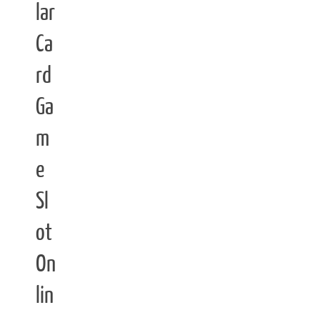
lar
Ca
rd
Ga
m
e
Sl
ot
On
lin