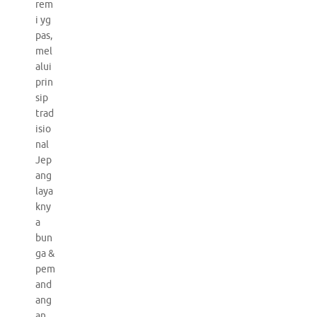
rem
i yg
pas,
mel
alui
prin
sip
trad
isio
nal
Jep
ang
laya
kny
a
bun
ga &
pem
and
ang
an.