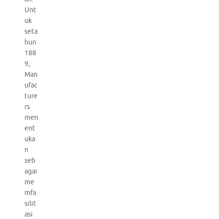
Unt
uk
seta
hun
188
9,
Man
ufac
ture
rs
men
ent
uka
n
seb
agai
me
mfa
silit
asi