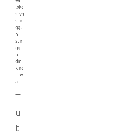
ea
loka
si yg
sun
ggu
h-
sun
ggu
h
dini
kma
tiny
a.
T
u
t