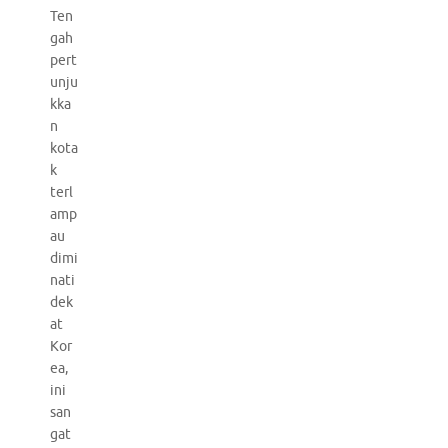
Ten
gah
pert
unju
kka
n
kota
k
terl
amp
au
dimi
nati
dek
at
Kor
ea,
ini
san
gat