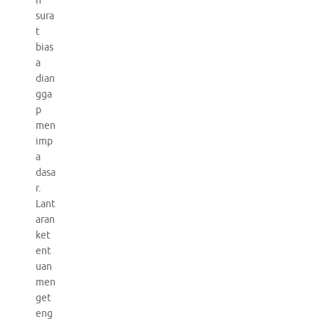
n
sura
t
bias
a
dian
gga
p
men
imp
a
dasa
r.
Lant
aran
ket
ent
uan
men
get
eng