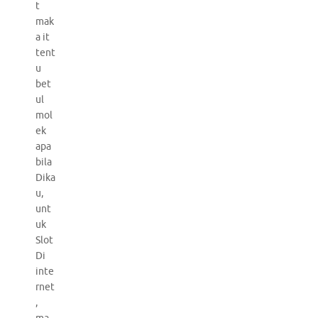
t
mak
a it
tent
u
bet
ul
mol
ek
apa
bila
Dika
u,
unt
uk
Slot
Di
inte
rnet
,