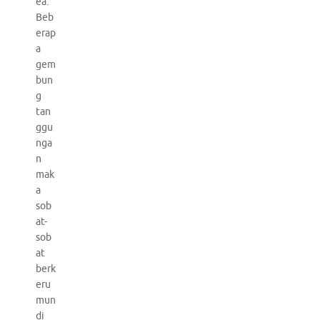
ea.
Beb
erap
a
gem
bun
g
tan
ggu
nga
n
mak
a
sob
at-
sob
at
berk
eru
mun
di