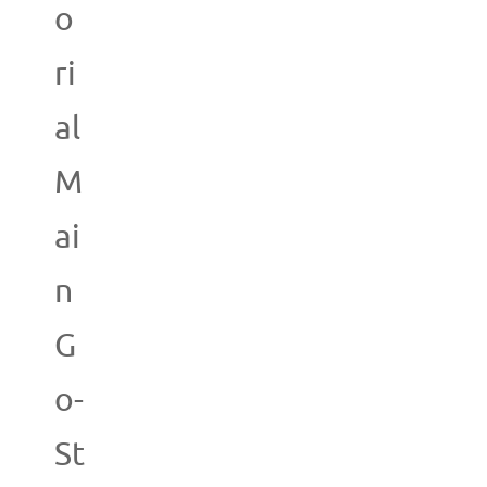
o
ri
al
M
ai
n
G
o-
St