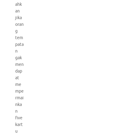
ahk
an
jika
oran
g
tem
pata
n
gak
men
dap
at
me
mpe
rmai
nka
n
five
kart
u