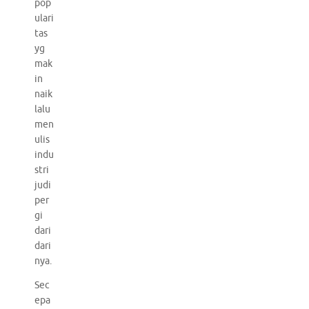
pop
ulari
tas
yg
mak
in
naik
lalu
men
ulis
indu
stri
judi
per
gi
dari
dari
nya.
Sec
epa