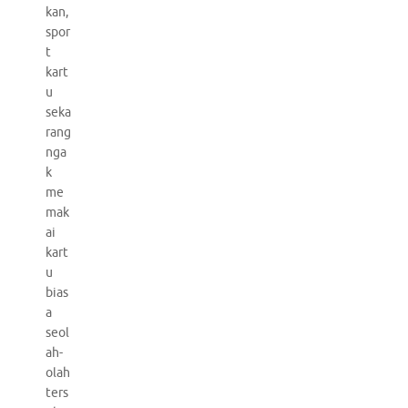
kan,
spor
t
kart
u
seka
rang
nga
k
me
mak
ai
kart
u
bias
a
seol
ah-
olah
ters