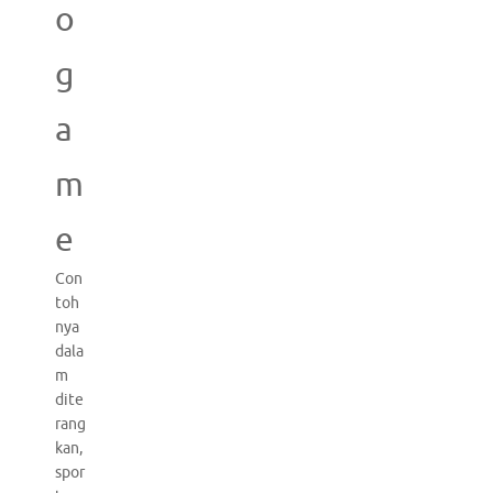
o
g
a
m
e
Con
toh
nya
dala
m
dite
rang
kan,
spor