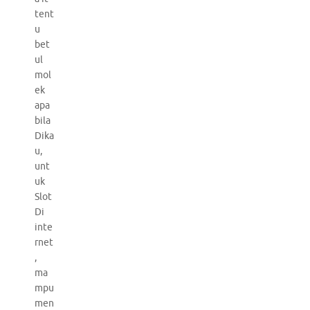
tent
u
bet
ul
mol
ek
apa
bila
Dika
u,
unt
uk
Slot
Di
inte
rnet
,
ma
mpu
men