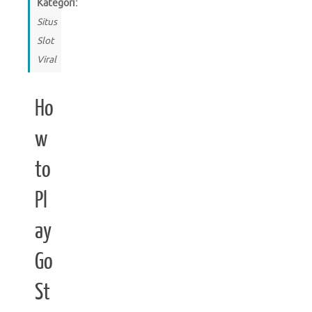
Kategori:
Situs
Slot
Viral
Ho
w
to
Pl
ay
Go
St