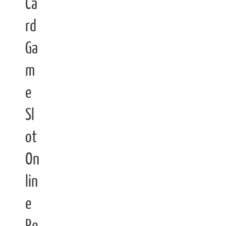
Ca
rd
Ga
m
e
Sl
ot
On
lin
e