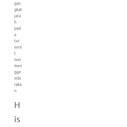
gan
gkat
jata
h
pad
a
tur
sura
t
nun
men
gge
mbi
raka
n.
H
is