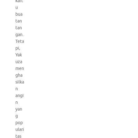
kart
u
bua
tan
tan
gan.
Teta
pi,
Yak
uza
men
gha
silka
n
angi
n
yan
g
pop
ulari
tas