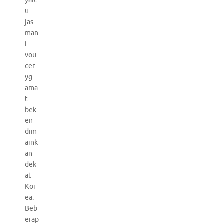
yait
u
jas
man
i
vou
cer
yg
ama
t
bek
en
dim
aink
an
dek
at
Kor
ea.
Beb
erap