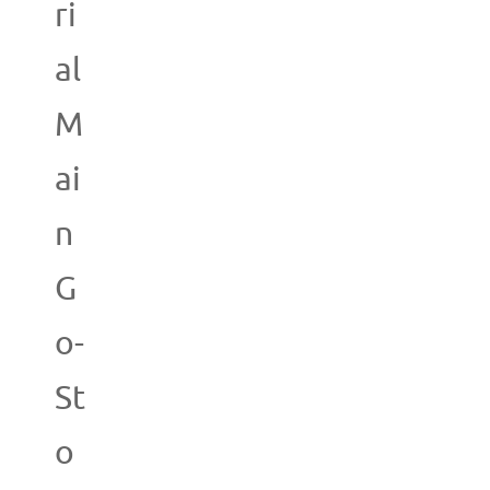
ri
al
M
ai
n
G
o-
St
o