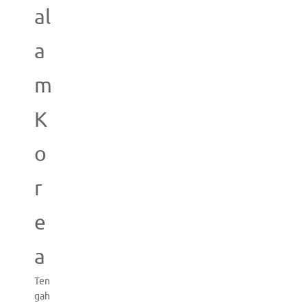
al
a
m
K
o
r
e
a
Ten
gah