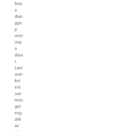
bias
a
dian
gga
p
men
imp
a
dasa
r.
Lant
aran
ket
ent
uan
men
get
eng
ahk
an