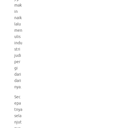
mak
in
naik
lalu
men
ulis
indu
stri
judi
per
gi
dari
dari
nya.
Sec
epa
tnya
sela
njut