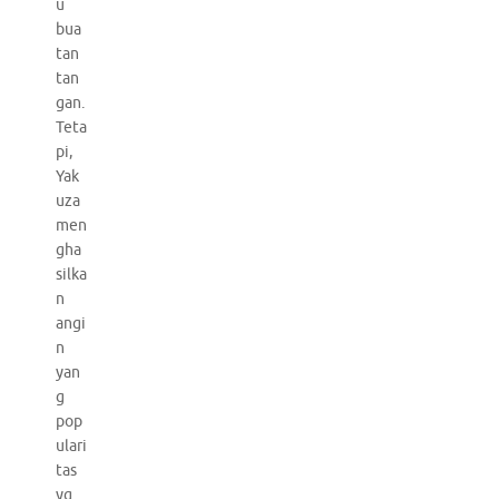
u
bua
tan
tan
gan.
Teta
pi,
Yak
uza
men
gha
silka
n
angi
n
yan
g
pop
ulari
tas
yg