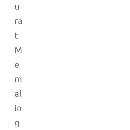
u
ra
t
M
e
m
al
in
g