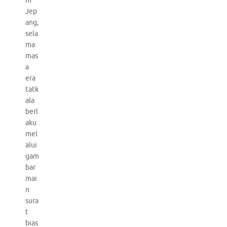
m
Jep
ang,
sela
ma
mas
a
era
tatk
ala
berl
aku
mel
alui
gam
bar
mai
n
sura
t
bias