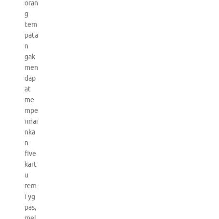
oran
g
tem
pata
n
gak
men
dap
at
me
mpe
rmai
nka
n
five
kart
u
rem
i yg
pas,
mel