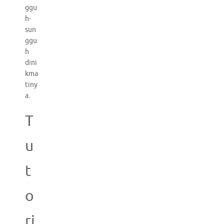
ggu
h-
sun
ggu
h
dini
kma
tiny
a.
T
u
t
o
ri