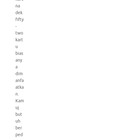
na
dek
fifty
-
two
kart
u
bias
any
a
dim
anfa
atka
n.
Kam
uj
but
uh
ber
ped