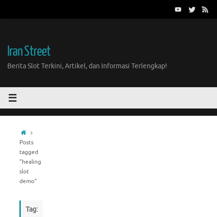
Skip
to
content
Iran Street
Berita Slot Terkini, Artikel, dan Informasi Terlengkap!
Home
Posts
tagged
"healing
slot
demo"
Tag: