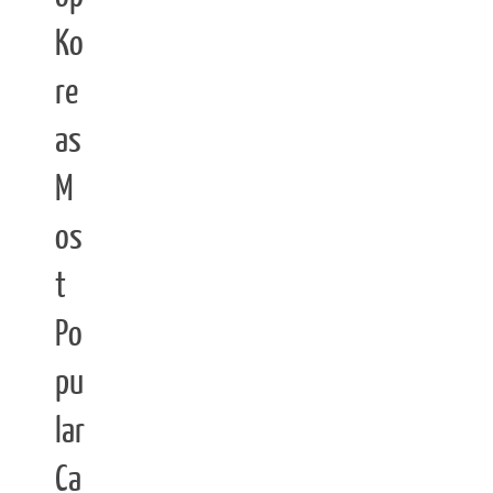
Ko
re
as
M
os
t
Po
pu
lar
Ca