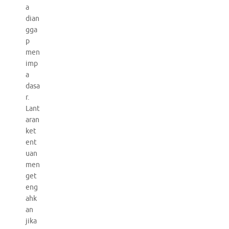
a
dian
gga
p
men
imp
a
dasa
r.
Lant
aran
ket
ent
uan
men
get
eng
ahk
an
jika