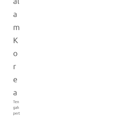
al
a
m
K
o
r
e
a
Ten
gah
pert