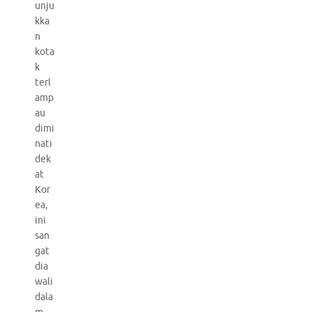
unju
kka
n
kota
k
terl
amp
au
dimi
nati
dek
at
Kor
ea,
ini
san
gat
dia
wali
dala