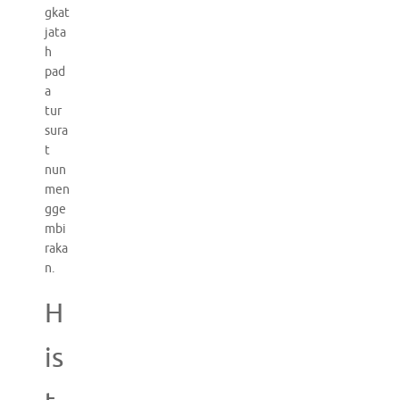
gkat
jata
h
pad
a
tur
sura
t
nun
men
gge
mbi
raka
n.
H
is