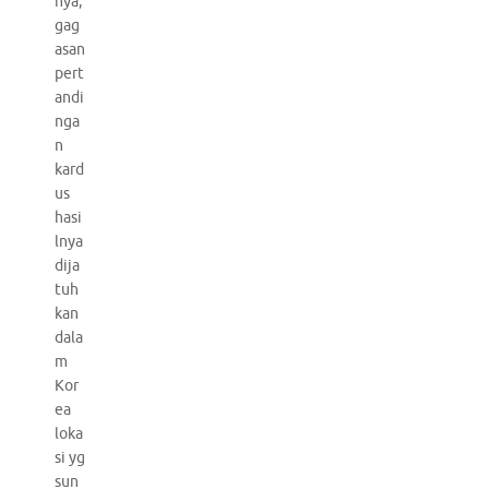
nya,
gag
asan
pert
andi
nga
n
kard
us
hasi
lnya
dija
tuh
kan
dala
m
Kor
ea
loka
si yg
sun