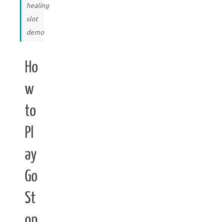
healing
slot
demo
Ho
w
to
Pl
ay
Go
St
op