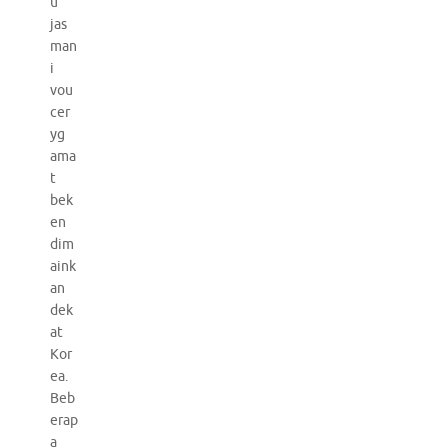
u
jas
man
i
vou
cer
yg
ama
t
bek
en
dim
aink
an
dek
at
Kor
ea.
Beb
erap
a