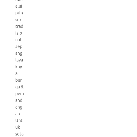
alui
prin
sip
trad
isio
nal
Jep
ang
laya
kny
a
bun
ga &
pem
and
ang
an.
Unt
uk
seta