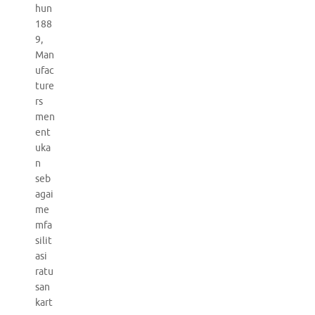
hun
188
9,
Man
ufac
ture
rs
men
ent
uka
n
seb
agai
me
mfa
silit
asi
ratu
san
kart