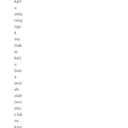
kart
u
seka
rang
nga
k
me
mak
ai
kart
u
bias
a
seol
ah-
olah
ters
ebu
t hal
ini
kare