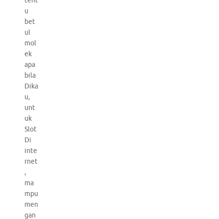
tent
u
bet
ul
mol
ek
apa
bila
Dika
u,
unt
uk
Slot
Di
inte
rnet
,
ma
mpu
men
gan