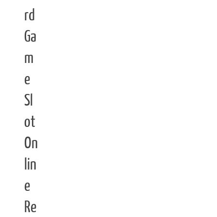
rd
Ga
m
e
Sl
ot
On
lin
e
Re