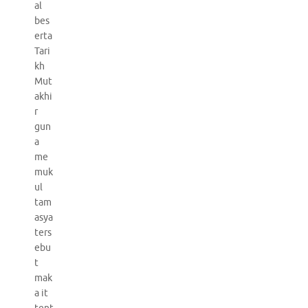
al
bes
erta
Tari
kh
Mut
akhi
r
gun
a
me
muk
ul
tam
asya
ters
ebu
t
mak
a it