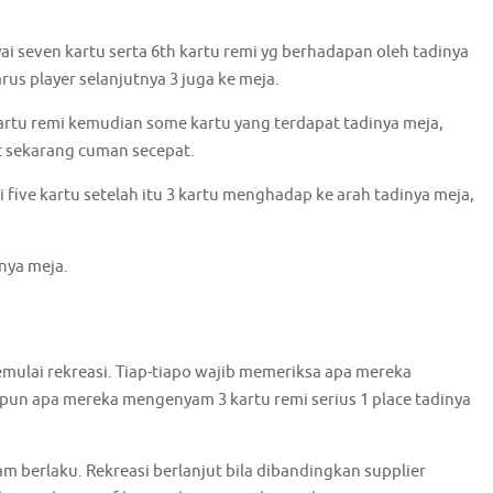
i seven kartu serta 6th kartu remi yg berhadapan oleh tadinya
arus player selanjutnya 3 juga ke meja.
x kartu remi kemudian some kartu yang terdapat tadinya meja,
at sekarang cuman secepat.
five kartu setelah itu 3 kartu menghadap ke arah tadinya meja,
inya meja.
emulai rekreasi. Tiap-tiapo wajib memeriksa apa mereka
upun apa mereka mengenyam 3 kartu remi serius 1 place tadinya
m berlaku. Rekreasi berlanjut bila dibandingkan supplier