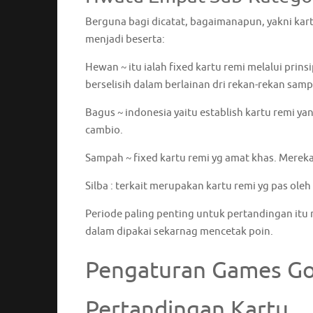
Berguna bagi dicatat, bagaimanapun, yakni kart
menjadi beserta:
Hewan ~ itu ialah fixed kartu remi melalui pri
berselisih dalam berlainan dri rekan-rekan sam
Bagus ~ indonesia yaitu establish kartu remi y
cambio.
Sampah ~ fixed kartu remi yg amat khas. Mereka
Silba : terkait merupakan kartu remi yg pas oleh
Periode paling penting untuk pertandingan itu 
dalam dipakai sekarnag mencetak poin.
Pengaturan Games Go
Pertandingan Kartu