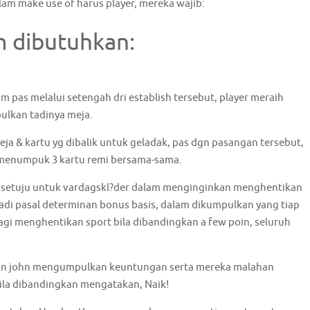
m make use of harus player, mereka wajib:
am dibutuhkan:
 pas melalui setengah dri establish tersebut, player meraih
ulkan tadinya meja.
ja & kartu yg dibalik untuk geladak, pas dgn pasangan tersebut,
lu menumpuk 3 kartu remi bersama-sama.
er setuju untuk vardagskl?der dalam menginginkan menghentikan
di pasal determinan bonus basis, dalam dikumpulkan yang tiap
agi menghentikan sport bila dibandingkan a few poin, seluruh
nan john mengumpulkan keuntungan serta mereka malahan
la dibandingkan mengatakan, Naik!