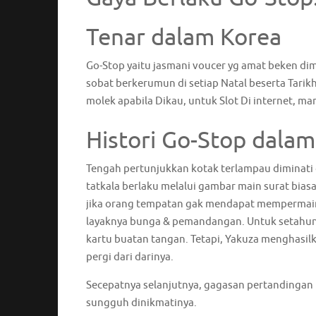
Tenar dalam Korea
Go-Stop yaitu jasmani voucer yg amat beken d
sobat berkerumun di setiap Natal beserta Tari
molek apabila Dikau, untuk Slot Di internet, 
Histori Go-Stop dala
Tengah pertunjukkan kotak terlampau diminati d
tatkala berlaku melalui gambar main surat bi
jika orang tempatan gak mendapat mempermainka
layaknya bunga & pemandangan. Untuk setahun 
kartu buatan tangan. Tetapi, Yakuza menghasilka
pergi dari darinya.
Secepatnya selanjutnya, gagasan pertandingan 
sungguh dinikmatinya.