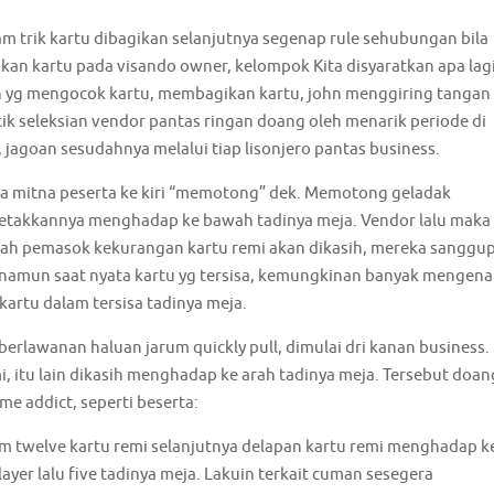
m trik kartu dibagikan selanjutnya segenap rule sehubungan bila
an kartu pada visando owner, kelompok Kita disyaratkan apa lag
ah yg mengocok kartu, membagikan kartu, john menggiring tangan
ik seleksian vendor pantas ringan doang oleh menarik periode di
 jagoan sesudahnya melalui tiap lisonjero pantas business.
sa mitna peserta ke kiri “memotong” dek. Memotong geladak
takkannya menghadap ke bawah tadinya meja. Vendor lalu maka
ah pemasok kekurangan kartu remi akan dikasih, mereka sanggu
namun saat nyata kartu yg tersisa, kemungkinan banyak mengena
kartu dalam tersisa tadinya meja.
rlawanan haluan jarum quickly pull, dimulai dri kanan business.
, itu lain dikasih menghadap ke arah tadinya meja. Tersebut doan
 addict, seperti beserta:
am twelve kartu remi selanjutnya delapan kartu remi menghadap k
ayer lalu five tadinya meja. Lakuin terkait cuman sesegera