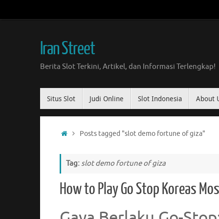
Skip
to
content
Iran Street
Berita Slot Terkini, Artikel, dan Informasi Terlengkap!
Skip
Situs Slot
Judi Online
Slot Indonesia
About 
to
content
Home
Posts tagged "slot demo fortune of giza"
Tag:
slot demo fortune of giza
How to Play Go Stop Koreas Mos
Gaya Berlaku Go-Stop