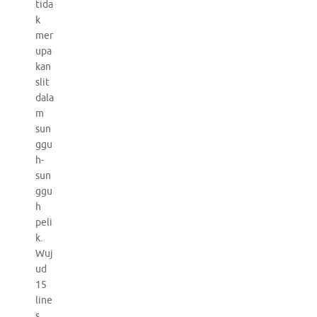
tida
k
mer
upa
kan
slit
dala
m
sun
ggu
h-
sun
ggu
h
peli
k.
Wuj
ud
15
line
s