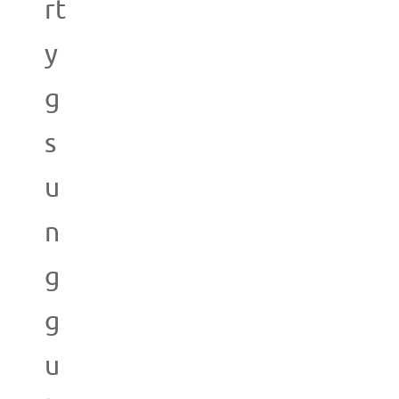
rt
y
g
s
u
n
g
g
u