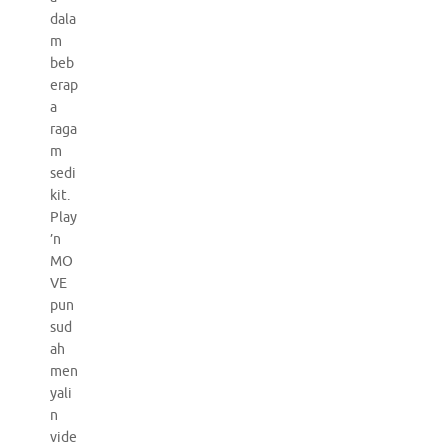
dala
m
beb
erap
a
raga
m
sedi
kit.
Play
’n
MO
VE
pun
sud
ah
men
yali
n
vide