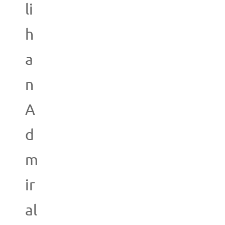
li
h
a
n
A
d
m
ir
al