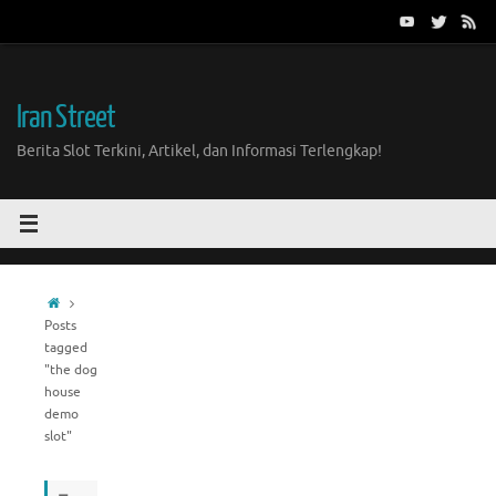
Skip
to
content
Iran Street
Berita Slot Terkini, Artikel, dan Informasi Terlengkap!
Home
Posts
tagged
"the dog
house
demo
slot"