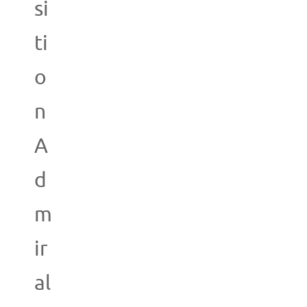
si
ti
o
n
A
d
m
ir
al