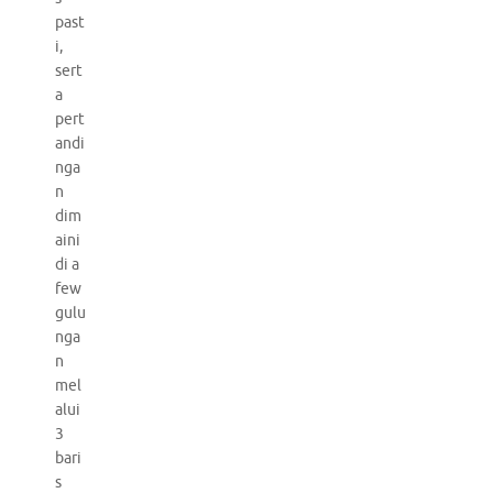
past
i,
sert
a
pert
andi
nga
n
dim
aini
di a
few
gulu
nga
n
mel
alui
3
bari
s