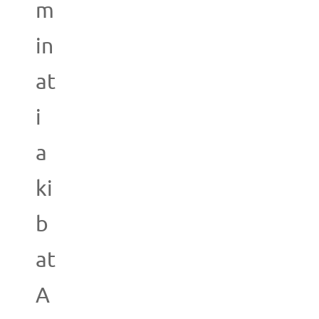
m
in
at
i
a
ki
b
at
A