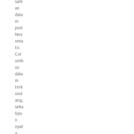
sark
an
dala
m
port
Nov
oma
tic
Col
umb
us
dala
m
terk
ond
ang,
seka
lipu
n
nyat
a