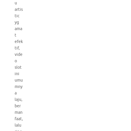
u
artis
tic
yg
ama
t
efek
tif,
vide
o
slot
ini
umu
mny
a
laju,
ber
man
faat,
lalu