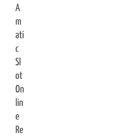
A
m
ati
c
Sl
ot
On
lin
e
Re