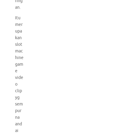
ring
an.
Itu
mer
upa
kan
slot
mac
hine
gam
e
vide
o
clip
yg
sem
pur
na
and
ai