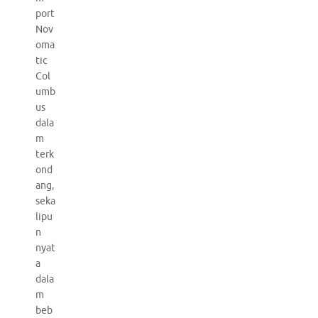
port
Nov
oma
tic
Col
umb
us
dala
m
terk
ond
ang,
seka
lipu
n
nyat
a
dala
m
beb