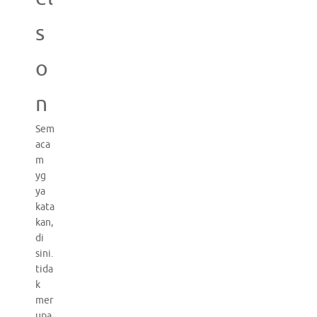
s
o
n
Sem
aca
m
yg
ya
kata
kan,
di
sini.
tida
k
mer
upa