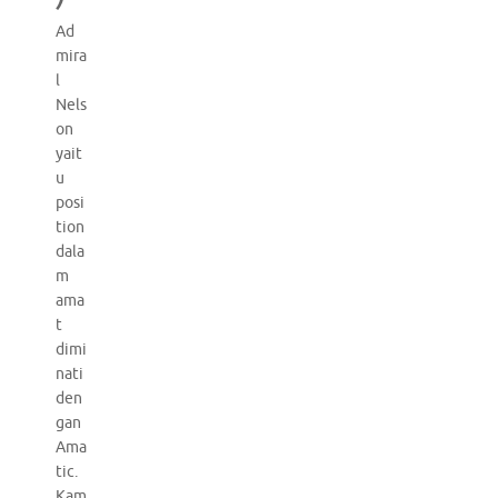
Ad
mira
l
Nels
on
yait
u
posi
tion
dala
m
ama
t
dimi
nati
den
gan
Ama
tic.
Kam