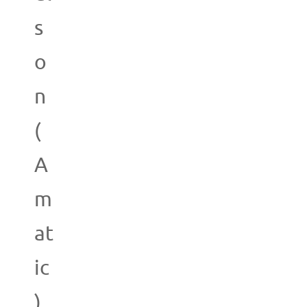
s
o
n
(
A
m
at
ic
)