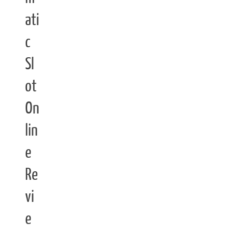
ati
c
Sl
ot
On
lin
e
Re
vi
e