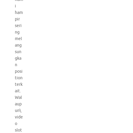
i
ham
pir
seri
ng
mel
ang
sun
gka
n
posi
tion
terk
ait.
Wal
aup
un\
vide
o
slot