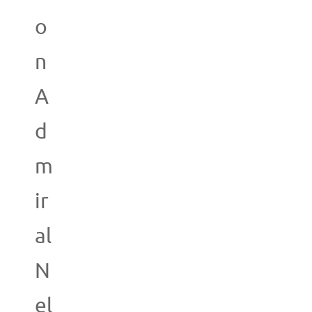
o
n
A
d
m
ir
al
N
el