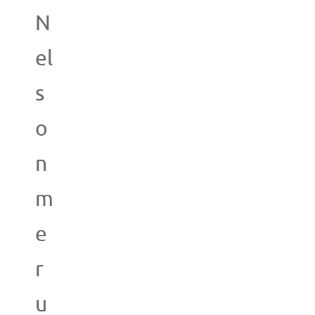
N
el
s
o
n
m
e
r
u