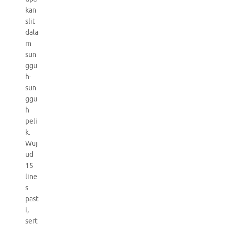
kan
slit
dala
m
sun
ggu
h-
sun
ggu
h
peli
k.
Wuj
ud
15
line
s
past
i,
sert