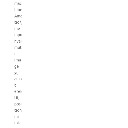
mac
hine
Ama
tic \
me
mpu
nyai
mut
u
ima
ge
yg
ama
t
efek
tif,
posi
tion
ini
rata