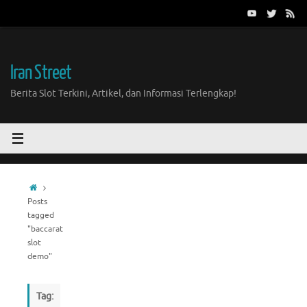
Skip
to
content
Iran Street
Berita Slot Terkini, Artikel, dan Informasi Terlengkap!
Home
Posts
tagged
"baccarat
slot
demo"
Tag: