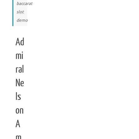
baccarat
slot
demo
Ad
mi
ral
Ne
ls
on
A
m