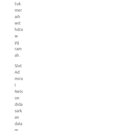
tuk
mer
aih
wit
hdra
w
yg
ram
ah.
Slot
Ad
mira
l
Nels
on
dida
sark
an
dala
m