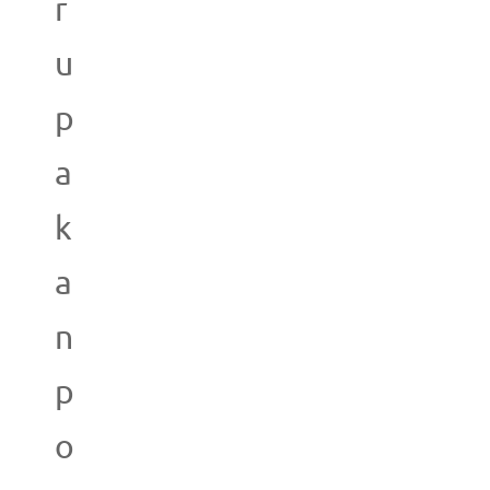
r
u
p
a
k
a
n
p
o