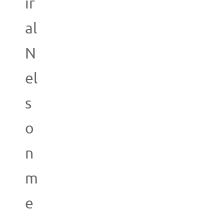
ir
al
N
el
s
o
n
m
e