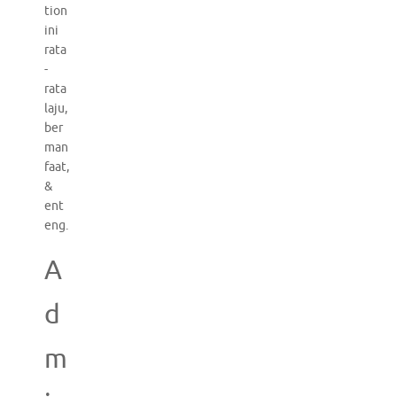
tion
ini
rata
-
rata
laju,
ber
man
faat,
&
ent
eng.
A
d
m