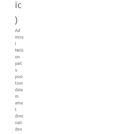
ic
)
Ad
mira
l
Nels
on
yait
u
posi
tion
dala
m
ama
t
dimi
nati
den