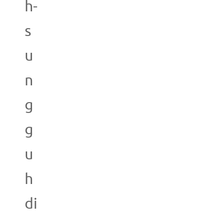
h-
s
u
n
g
g
u
h
di