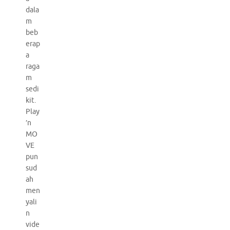
dala
m
beb
erap
a
raga
m
sedi
kit.
Play
’n
MO
VE
pun
sud
ah
men
yali
n
vide