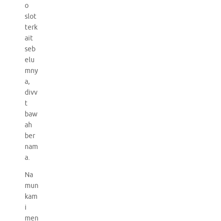
o
slot
terk
ait
seb
elu
mny
a,
divv
t
baw
ah
ber
nam
a.
Na
mun
kam
i
men