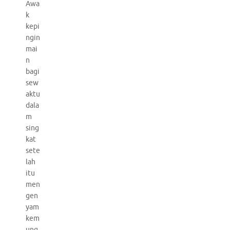
Awa
k
kepi
ngin
mai
n
bagi
sew
aktu
dala
m
sing
kat
sete
lah
itu
men
gen
yam
kem
ung