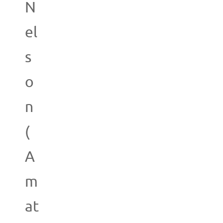
N
el
s
o
n
(
A
m
at