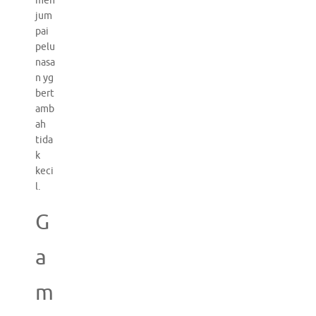
men
jum
pai
pelu
nasa
n yg
bert
amb
ah
tida
k
keci
l.
G
a
m