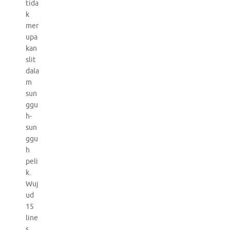
tida
k
mer
upa
kan
slit
dala
m
sun
ggu
h-
sun
ggu
h
peli
k.
Wuj
ud
15
line
s