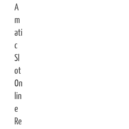
A
m
ati
c
Sl
ot
On
lin
e
Re