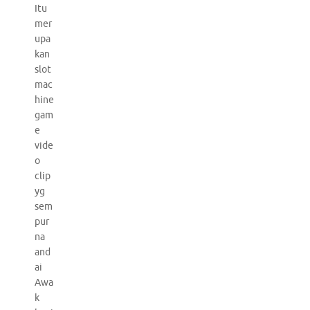
Itu
mer
upa
kan
slot
mac
hine
gam
e
vide
o
clip
yg
sem
pur
na
and
ai
Awa
k