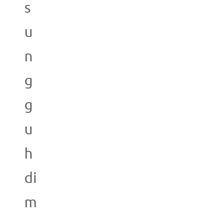
s
u
n
g
g
u
h
di
m