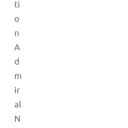
ti
o
n
A
d
m
ir
al
N