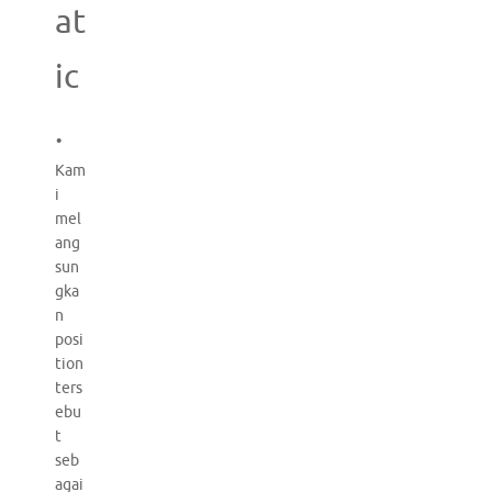
at
ic
.
Kam
i
mel
ang
sun
gka
n
posi
tion
ters
ebu
t
seb
agai