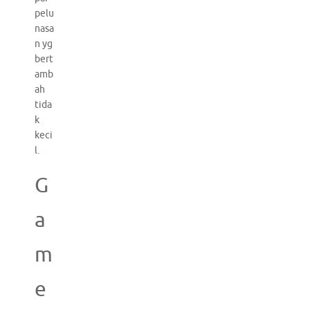
pelu
nasa
n yg
bert
amb
ah
tida
k
keci
l.
G
a
m
e