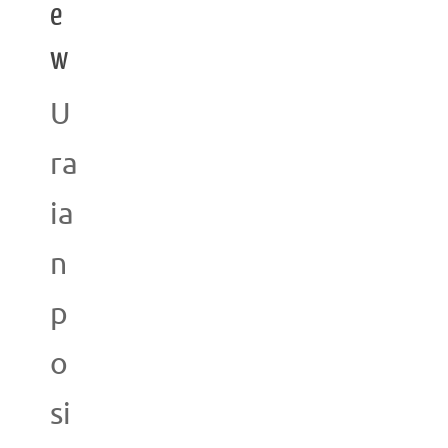
e
w
U
ra
ia
n
p
o
si