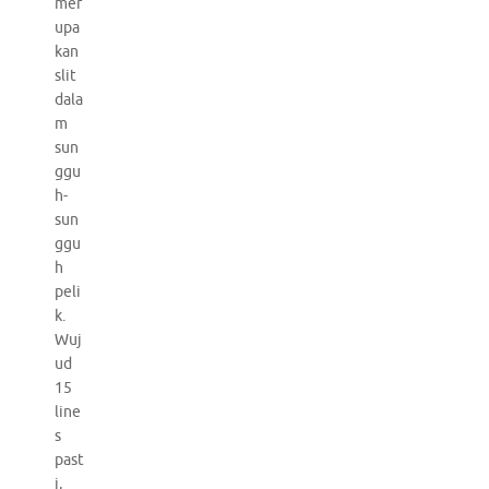
mer
upa
kan
slit
dala
m
sun
ggu
h-
sun
ggu
h
peli
k.
Wuj
ud
15
line
s
past
i,