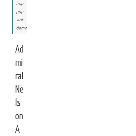
hop
pop
slot
demo
Ad
mi
ral
Ne
ls
on
A