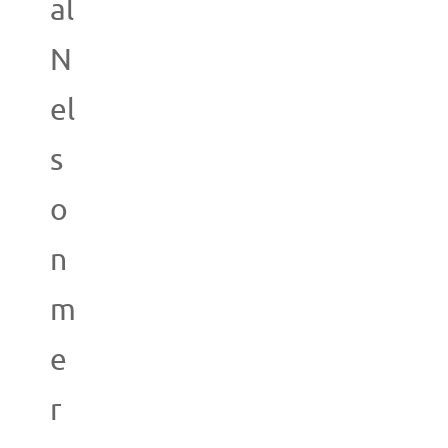
al
N
el
s
o
n
m
e
r