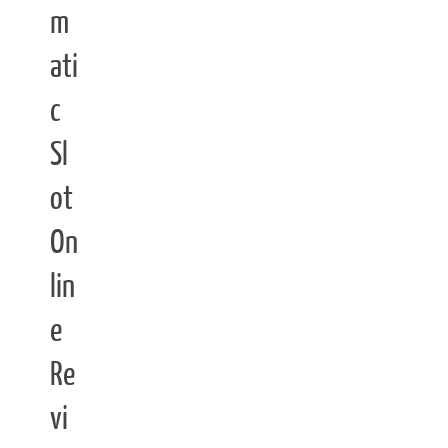
m
ati
c
Sl
ot
On
lin
e
Re
vi