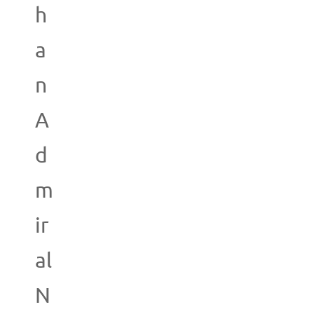
h
a
n
A
d
m
ir
al
N