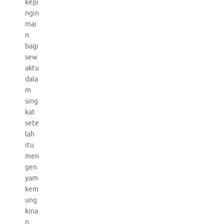
kepi
ngin
mai
n
bagi
sew
aktu
dala
m
sing
kat
sete
lah
itu
men
gen
yam
kem
ung
kina
n