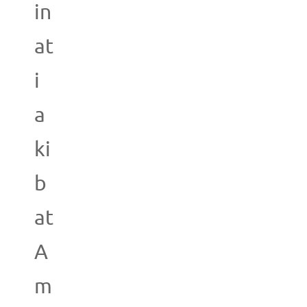
in
at
i
a
ki
b
at
A
m