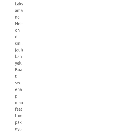
Laks
ama
na
Nels
on
di
sini.
jauh
ban
yak.
Bua
t
seg
ena
p
man
faat,
tam
pak
nya