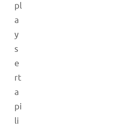
pl
a
y
s
e
rt
a
pi
li