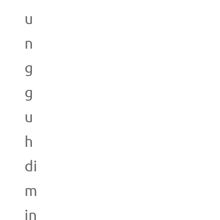
u
n
g
g
u
h
di
m
in