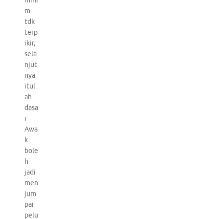
mini
m
tdk
terp
ikir,
sela
njut
nya
itul
ah
dasa
r
Awa
k
bole
h
jadi
men
jum
pai
pelu