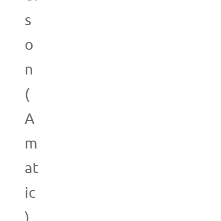
s
o
n
(
A
m
at
ic
)