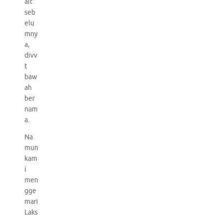
ait
seb
elu
mny
a,
divv
t
baw
ah
ber
nam
a.
Na
mun
kam
i
men
gge
mari
Laks