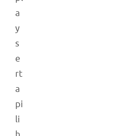
a
y
s
e
rt
a
pi
li
h