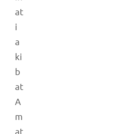
at
i
a
ki
b
at
A
m
at