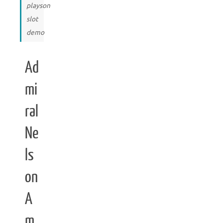
playson
slot
demo
Ad
mi
ral
Ne
ls
on
A
m