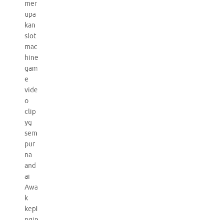
mer
upa
kan
slot
mac
hine
gam
e
vide
o
clip
yg
sem
pur
na
and
ai
Awa
k
kepi
ngin