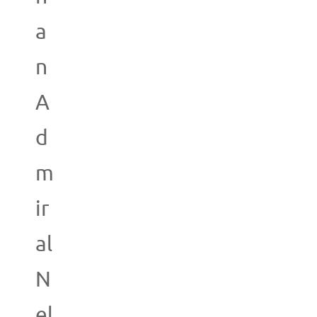
a
n
A
d
m
ir
al
N
el