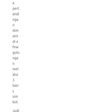
a
pert
andi
nga
n
dim
aini
di a
few
gulu
nga
n
mel
alui
3
bari
s
sim
bol.
Judi