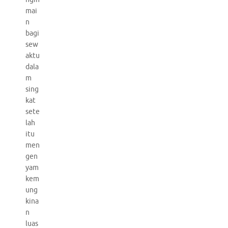
mai
n
bagi
sew
aktu
dala
m
sing
kat
sete
lah
itu
men
gen
yam
kem
ung
kina
n
luas