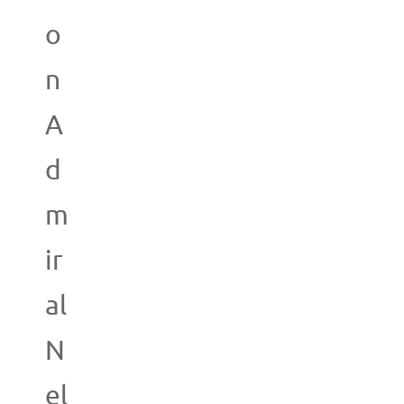
o
n
A
d
m
ir
al
N
el