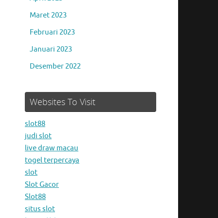
Maret 2023
Februari 2023
Januari 2023
Desember 2022
Websites To Visit
slot88
judi slot
live draw macau
togel terpercaya
slot
Slot Gacor
Slot88
situs slot