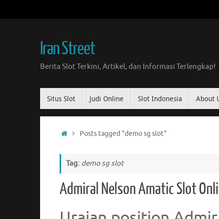
Skip
to
content
Iran Street
Berita Slot Terkini, Artikel, dan Informasi Terlengkap!
Skip
Situs Slot
Judi Online
Slot Indonesia
About 
to
content
Home
Posts tagged "demo sg slot"
Tag:
demo sg slot
Admiral Nelson Amatic Slot Onl
Uraian position Admir