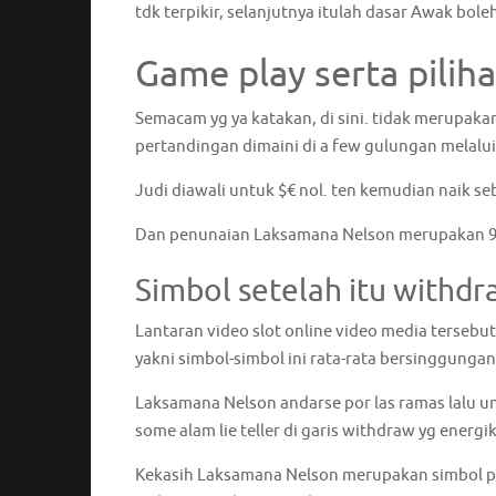
tdk terpikir, selanjutnya itulah dasar Awak bol
Game play serta pilih
Semacam yg ya katakan, di sini. tidak merupakan
pertandingan dimaini di a few gulungan melalui 
Judi diawali untuk $€ nol. ten kemudian naik seb
Dan penunaian Laksamana Nelson merupakan 96
Simbol setelah itu withd
Lantaran video slot online video media terseb
yakni simbol-simbol ini rata-rata bersinggungan
Laksamana Nelson andarse por las ramas lalu u
some alam lie teller di garis withdraw yg energik
Kekasih Laksamana Nelson merupakan simbol publ