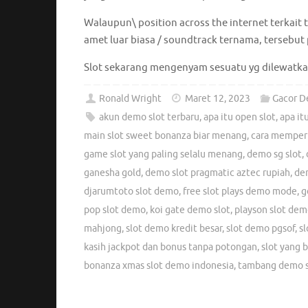
Walaupun\ position across the internet terkait
amet luar biasa / soundtrack ternama, tersebu
Slot sekarang mengenyam sesuatu yg dilewatkan 
Ronald Wright
Maret 12, 2023
Gacor D
akun demo slot terbaru
,
apa itu open slot
,
apa it
main slot sweet bonanza biar menang
,
cara memperb
game slot yang paling selalu menang
,
demo sg slot
,
ganesha gold
,
demo slot pragmatic aztec rupiah
,
de
djarumtoto slot demo
,
free slot plays demo mode
,
g
pop slot demo
,
koi gate demo slot
,
playson slot de
mahjong
,
slot demo kredit besar
,
slot demo pgsof
,
sl
kasih jackpot dan bonus tanpa potongan
,
slot yang 
bonanza xmas slot demo indonesia
,
tambang demo s