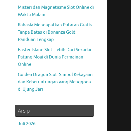
Misteri dan Magnetisme Slot Online di
Waktu Malam
Rahasia Mendapatkan Putaran Gratis
Tanpa Batas di Bonanza Gold:
Panduan Lengkap
Easter Island Slot: Lebih Dari Sekadar
Patung Moai di Dunia Permainan
Online
Golden Dragon Slot: Simbol Kekayaan
dan Keberuntungan yang Menggoda
di Ujung Jari
Arsip
Juli 2026