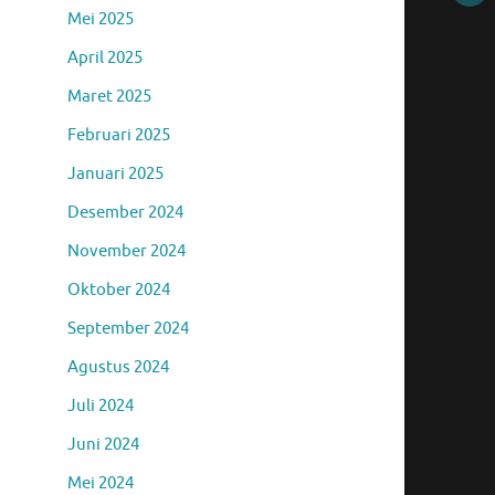
Mei 2025
April 2025
Maret 2025
Februari 2025
Januari 2025
Desember 2024
November 2024
Oktober 2024
September 2024
Agustus 2024
Juli 2024
Juni 2024
Mei 2024