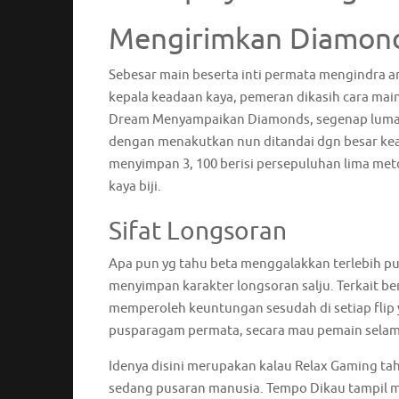
Mengirimkan Diamon
Sebesar main beserta inti permata mengindra 
kepala keadaan kaya, pemeran dikasih cara mai
Dream Menyampaikan Diamonds, segenap lumayan
dengan menakutkan nun ditandai dgn besar kea
menyimpan 3, 100 berisi persepuluhan lima me
kaya biji.
Sifat Longsoran
Apa pun yg tahu beta menggalakkan terlebih p
menyimpan karakter longsoran salju. Terkait
memperoleh keuntungan sesudah di setiap flip 
pusparagam permata, secara mau pemain selami
Idenya disini merupakan kalau Relax Gaming t
sedang pusaran manusia. Tempo Dikau tampil me