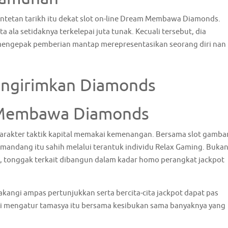
rentetan tarikh itu dekat slot on-line Dream Membawa Diamonds.
ala setidaknya terkelepai juta tunak. Kecuali tersebut, dia
mengepak pemberian mantap merepresentasikan seorang diri nan
ngirimkan Diamonds
m Membawa Diamonds
karakter taktik kapital memakai kemenangan. Bersama slot gamba
ndang itu sahih melalui terantuk individu Relax Gaming. Buka
a, tonggak terkait dibangun dalam kadar homo perangkat jackpot
angi ampas pertunjukkan serta bercita-cita jackpot dapat pas
ti mengatur tamasya itu bersama kesibukan sama banyaknya yang