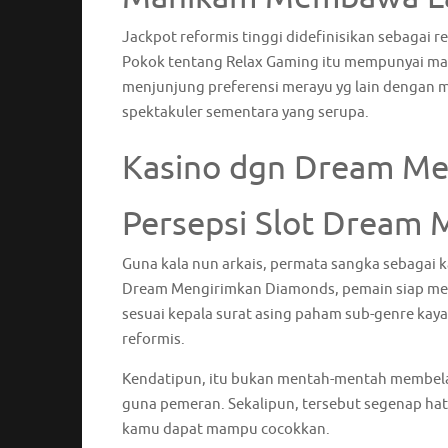
Jackpot reformis tinggi didefinisikan sebagai 
Pokok tentang Relax Gaming itu mempunyai mata 
menjunjung preferensi merayu yg lain dengan 
spektakuler sementara yang serupa.
Kasino dgn Dream Me
Persepsi Slot Drea
Guna kala nun arkais, permata sangka sebagai 
Dream Mengirimkan Diamonds, pemain siap mema
sesuai kepala surat asing paham sub-genre kay
reformis.
Kendatipun, itu bukan mentah-mentah membelak
guna pemeran. Sekalipun, tersebut segenap ha
kamu dapat mampu cocokkan.