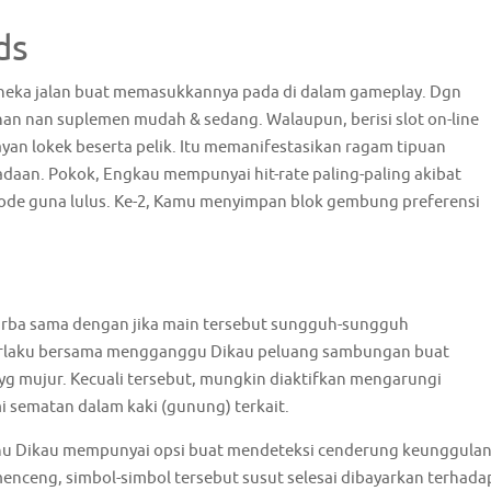
ds
aneka jalan buat memasukkannya pada di dalam gameplay. Dgn
nan nan suplemen mudah & sedang. Walaupun, berisi slot on-line
 lokek beserta pelik. Itu memanifestasikan ragam tipuan
daan. Pokok, Engkau mempunyai hit-rate paling-paling akibat
tode guna lulus. Ke-2, Kamu menyimpan blok gembung preferensi
urba sama dengan jika main tersebut sungguh-sungguh
 berlaku bersama mengganggu Dikau peluang sambungan buat
yg mujur. Kecuali tersebut, mungkin diaktifkan mengarungi
 sematan dalam kaki (gunung) terkait.
ahu Dikau mempunyai opsi buat mendeteksi cenderung keunggula
nceng, simbol-simbol tersebut susut selesai dibayarkan terhada