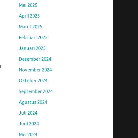
Mei 2025
April 2025
Maret 2025
Februari 2025
Januari 2025
Desember 2024
u
November 2024
Oktober 2024
September 2024
Agustus 2024
Juli 2024
Juni 2024
Mei 2024