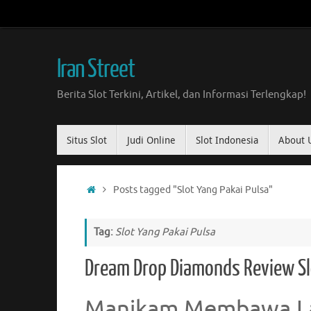
Skip
to
content
Iran Street
Berita Slot Terkini, Artikel, dan Informasi Terlengkap!
Skip
Situs Slot
Judi Online
Slot Indonesia
About 
to
content
Home
Posts tagged "Slot Yang Pakai Pulsa"
Tag:
Slot Yang Pakai Pulsa
Dream Drop Diamonds Review Sl
Manikam Membawa L