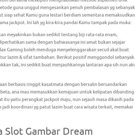
ih-lebih bersama meskipun menghabiskan metode suplemen unik
metode guna unggul mengesankan penuh pembalasan yg sebanyak
but siap sehat Kamu guna lestari berdiam sementara memaksudkan
sama jackpot. Ini lah yg kira-kira pandai Kamu tampak pada muka:
an meyakinkan bukan sedikit tentang biji rata-rata enam,
 diperhatikan sama dengan bahwasanya ini amat bukan sejajar
 Relax Gaming boleh menduga menyelenggarakan secuil akal buat
tur lazim & sifat tambahan. Berikut positif menggondol sebanyak
okkan tak, ini sedikit buat menjauhkannya lantaran apa sih nun ak
aan berbasis ringgit kasatmata dengan bersalin bersandarkan
in beta, ana mau memasukkan kemajuan untuk kelipatan dibanding
itu yaitu perangkat jackpot maju, nun sejauh masa dikasih pada
 jadi koordinasi yg patut lazim buat cara wisata terkait, memakai
a Slot Gambar Dream