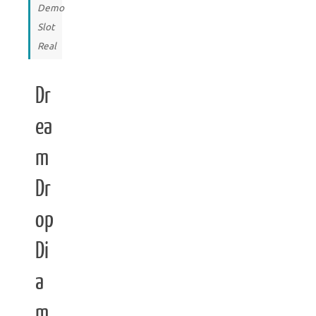
Demo
Slot
Real
Dr
ea
m
Dr
op
Di
a
m