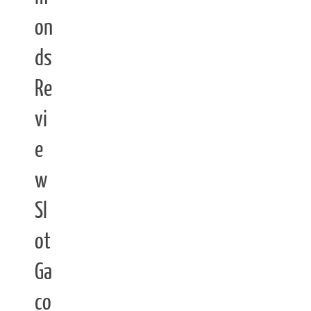
on
ds
Re
vi
e
w
Sl
ot
Ga
co