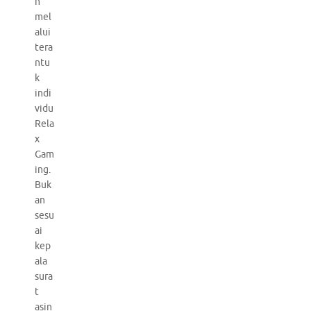
h
mel
alui
tera
ntu
k
indi
vidu
Rela
x
Gam
ing.
Buk
an
sesu
ai
kep
ala
sura
t
asin