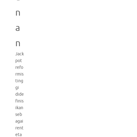
n
a
n
Jack
pot
refo
rmis
ting
gi
dide
finis
ikan
seb
agai
rent
eta