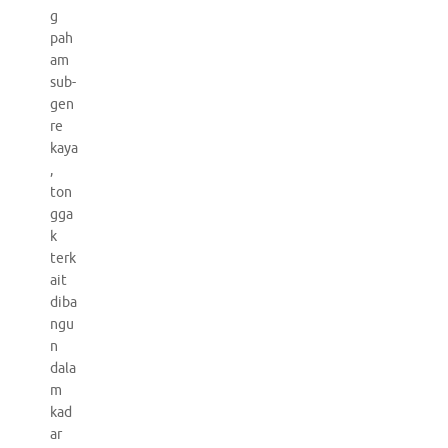
g
pah
am
sub-
gen
re
kaya
,
ton
gga
k
terk
ait
diba
ngu
n
dala
m
kad
ar