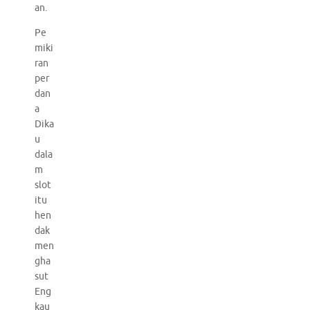
an.
Pe
miki
ran
per
dan
a
Dika
u
dala
m
slot
itu
hen
dak
men
gha
sut
Eng
kau