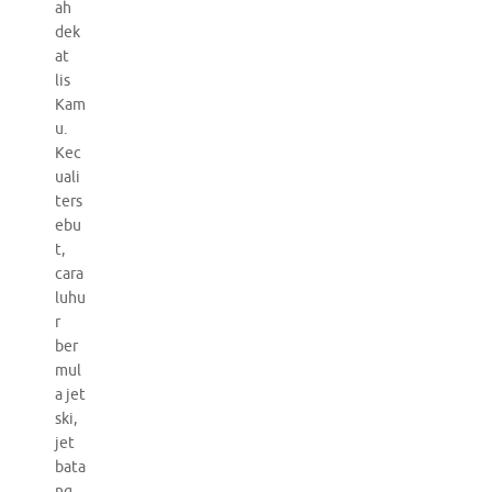
ah
dek
at
lis
Kam
u.
Kec
uali
ters
ebu
t,
cara
luhu
r
ber
mul
a jet
ski,
jet
bata
ng