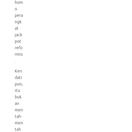
hom
o
pera
ngk
at
jack
pot
refo
rmis
.
Ken
dati
pun,
itu
buk
an
men
tah-
men
tah