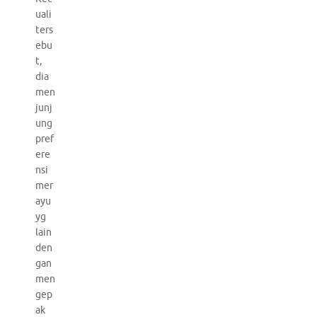
uali
ters
ebu
t,
dia
men
junj
ung
pref
ere
nsi
mer
ayu
yg
lain
den
gan
men
gep
ak