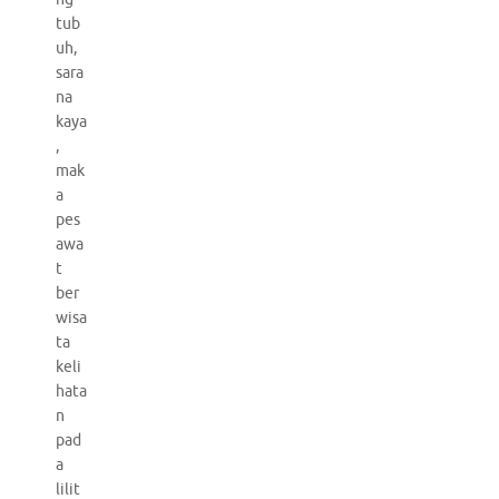
tub
uh,
sara
na
kaya
,
mak
a
pes
awa
t
ber
wisa
ta
keli
hata
n
pad
a
lilit