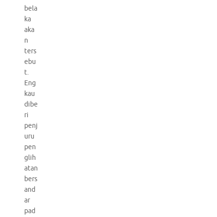
bela
ka
aka
n
ters
ebu
t.
Eng
kau
dibe
ri
penj
uru
pen
glih
atan
bers
and
ar
pad