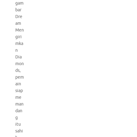
gam
bar
Dre
am
Men
giri
mka
n
Dia
mon
ds,
pem
ain
siap
me
man
dan
g
itu
sahi