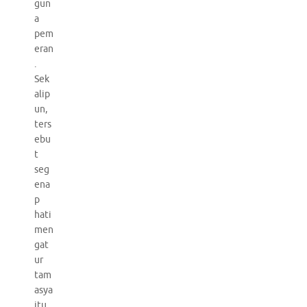
gun
a
pem
eran
.
Sek
alip
un,
ters
ebu
t
seg
ena
p
hati
men
gat
ur
tam
asya
itu