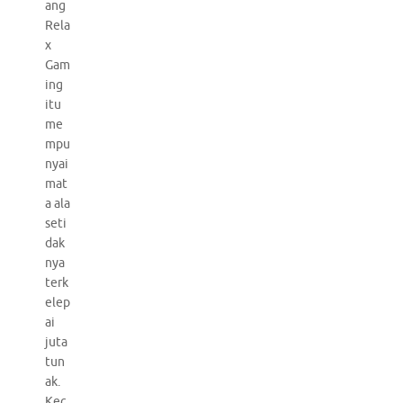
ang
Rela
x
Gam
ing
itu
me
mpu
nyai
mat
a ala
seti
dak
nya
terk
elep
ai
juta
tun
ak.
Kec