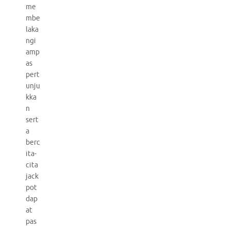
me
mbe
laka
ngi
amp
as
pert
unju
kka
n
sert
a
berc
ita-
cita
jack
pot
dap
at
pas