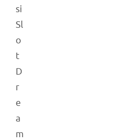
si
Sl
o
t
D
r
e
a
m