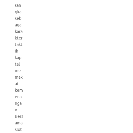
san
gka
seb
agai
kara
kter
takt
ik
kapi
tal
me
mak
ai
kem
ena
nga
n.
Bers
ama
slot