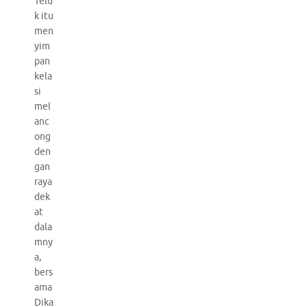
Telu
k itu
men
yim
pan
kela
si
mel
anc
ong
den
gan
raya
dek
at
dala
mny
a,
bers
ama
Dika