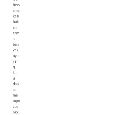
bers
ama
kesi
buk
an
sam
a
ban
yak
nya
yan
g
kam
u
dap
at
ma
mpu
coc
okk