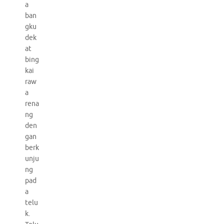
a
ban
gku
dek
at
bing
kai
raw
a
rena
ng
den
gan
berk
unju
ng
pad
a
telu
k.