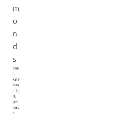
m
o
n
d
s
Gun
a
kala
nun
arka
is,
per
mat
a