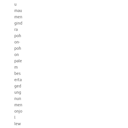
u
mau
men
gind
ra
poh
on-
poh
on
pale
m
bes
erta
ged
ung
nun
men
onjo
l
lew