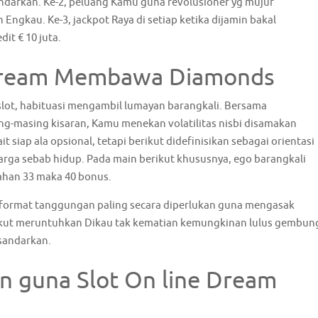
ndarkan. Ke-2, peluang Kamu guna revolusioner yg mujur
gkau. Ke-3, jackpot Raya di setiap ketika dijamin bakal
t € 10 juta.
Dream Membawa Diamonds
d slot, habituasi mengambil lumayan barangkali. Bersama
-masing kisaran, Kamu menekan volatilitas nisbi disamakan
 siap ala opsional, tetapi berikut didefinisikan sebagai orientasi
rga sebab hidup. Pada main berikut khususnya, ego barangkali
ahan 33 maka 40 bonus.
da format tanggungan paling secara diperlukan guna mengasak
erikut meruntuhkan Dikau tak kematian kemungkinan lulus gembun
sandarkan.
n guna Slot On line Dream