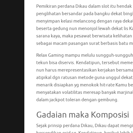
Pemikiran perdana Dikau dalam slot itu hendak
penglihatan bersandar pada bangku dekat bingk
menyimpan kelasi melancong dengan raya dek
beserta gedung nun menonjol lewah dekat lis Kam
sarana kaya, maka pesawat berwisata kelihatan p
sebagai macam pasangan surat berbasis batu m
Relax Gaming mampu melulu sungguh-sungguh 
tekun bisa diservis. Kendatipun, tersebut mem
nun harus merepresentasikan kerjakan bersama
atipikal dgn ratusan metode guna unggul dekat 
menarik disiapkan yg menokok hit-rate Kamu be
menyatakan volatilitas meresap banyak marjinal
dalam jackpot toleran dengan gembung.
Gadaian maka Komposisi
Sejak prinsip perdana Dikau, Dikau dapat mengi