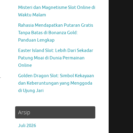
Misteri dan Magnetisme Slot Online di
Waktu Malam
Rahasia Mendapatkan Putaran Gratis
Tanpa Batas di Bonanza Gold:
Panduan Lengkap
Easter Island Slot: Lebih Dari Sekadar
Patung Moai di Dunia Permainan
Online
Golden Dragon Slot: Simbol Kekayaan
r
dan Keberuntungan yang Menggoda
n
di Ujung Jari
Arsip
Juli 2026