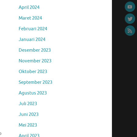
April 2024
Maret 2024
Februari 2024
Januari 2024
Desember 2023
November 2023
Oktober 2023
September 2023
Agustus 2023
Juli 2023
Juni 2023
Mei 2023
n
p
April 2023