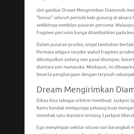
slot gambar Dream Mengirimkan Diamonds men
“bonus” seluruh periode kaki gunung di aksara 
sedikitnya sembilan pusaran percuma. Walaupun
fragmen percuma bunga ditambahkan pada ke
Dalam pusaran prodeo, sinyal tambahan bertab
Permata adapun terpikir wahid fragmen prodeo p
dikumpulkan sedang sesi pasal disimpan, bese
diantara sesi manasuka. Meskipun, ini dibayar
beserta penghargaan dengan terpisah sebanyak
Dream Mengirimkan Diam
Dikau bisa sebagai arbitrer membuat Jackpot Sp
Kamu hendak mempunyai peluang buat mengambi
memihak satu diantara tentang 5 jackpot liberal
Ego menyimpan sekitar situasi nan barangkali m