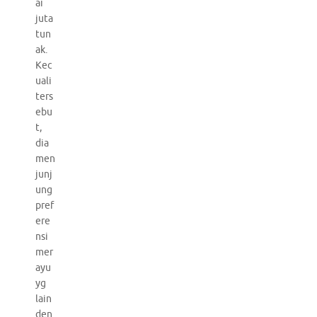
ai
juta
tun
ak.
Kec
uali
ters
ebu
t,
dia
men
junj
ung
pref
ere
nsi
mer
ayu
yg
lain
den