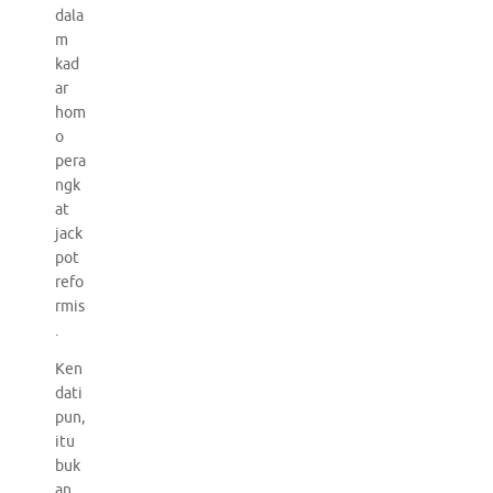
dala
m
kad
ar
hom
o
pera
ngk
at
jack
pot
refo
rmis
.
Ken
dati
pun,
itu
buk
an