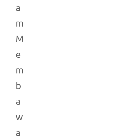
a
m
M
e
m
b
a
w
a