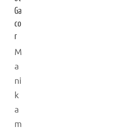
Ga
co
r
M
a
ni
k
a
m