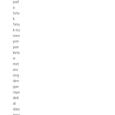
pad
a
telu
k.
Telu
k itu
men
yim
pan
kela
si
mel
anc
ong
den
gan
raya
dek
at
dala
mny