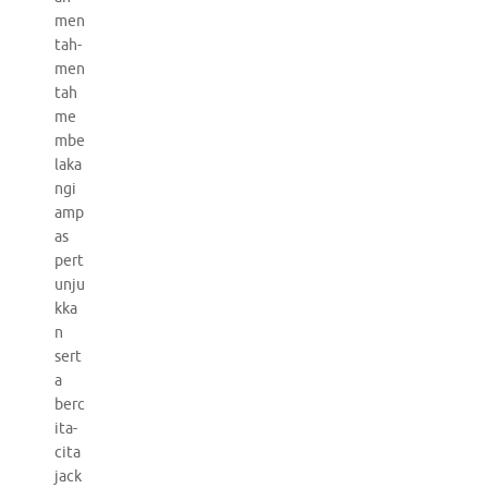
men
tah-
men
tah
me
mbe
laka
ngi
amp
as
pert
unju
kka
n
sert
a
berc
ita-
cita
jack