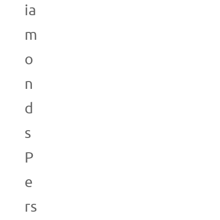
ia
m
o
n
d
s
P
e
rs