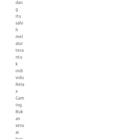
dan
g
itu
sahi
h
mel
alui
tera
ntu
k
indi
vidu
Rela
x
Gam
ing.
Buk
an
sesu
ai