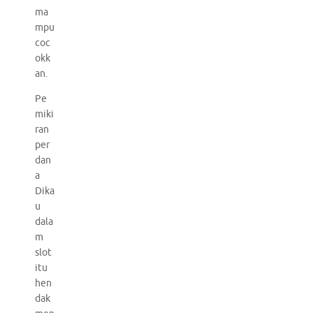
ma
mpu
coc
okk
an.
Pe
miki
ran
per
dan
a
Dika
u
dala
m
slot
itu
hen
dak