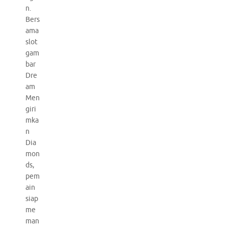
n.
Bers
ama
slot
gam
bar
Dre
am
Men
giri
mka
n
Dia
mon
ds,
pem
ain
siap
me
man