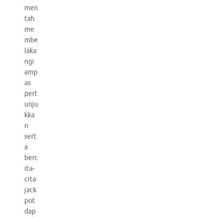
men
tah
me
mbe
laka
ngi
amp
as
pert
unju
kka
n
sert
a
berc
ita-
cita
jack
pot
dap