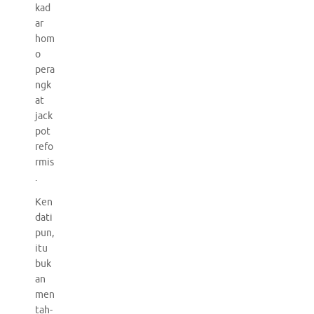
kad
ar
hom
o
pera
ngk
at
jack
pot
refo
rmis
.
Ken
dati
pun,
itu
buk
an
men
tah-