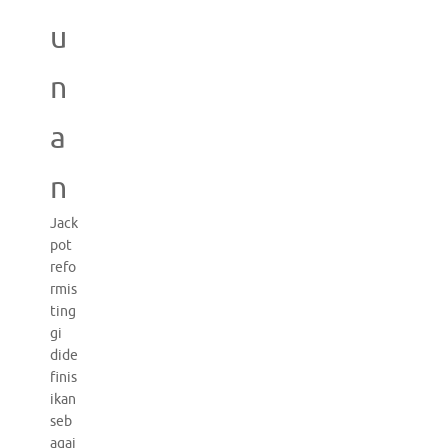
u
n
a
n
Jack
pot
refo
rmis
ting
gi
dide
finis
ikan
seb
agai