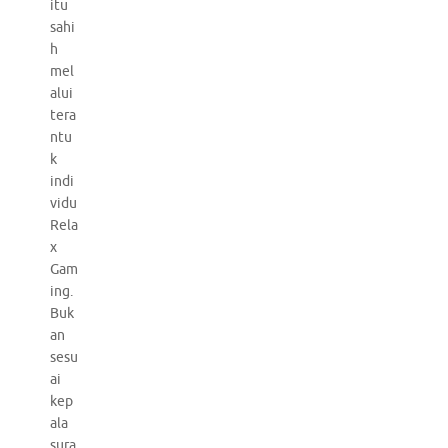
itu
sahi
h
mel
alui
tera
ntu
k
indi
vidu
Rela
x
Gam
ing.
Buk
an
sesu
ai
kep
ala
sura