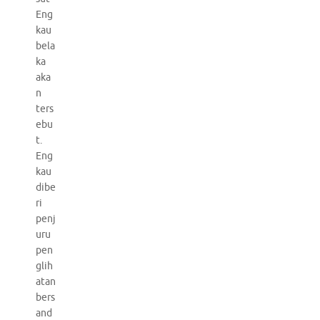
Eng
kau
bela
ka
aka
n
ters
ebu
t.
Eng
kau
dibe
ri
penj
uru
pen
glih
atan
bers
and