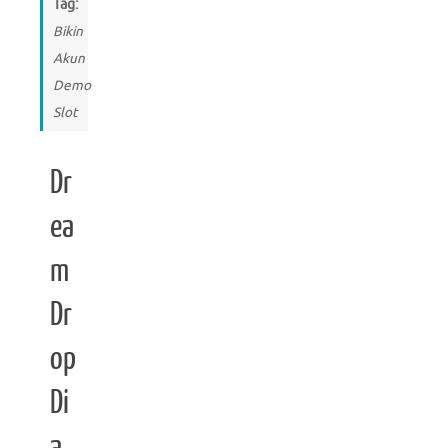
Tag:
Bikin
Akun
Demo
Slot
Dr
ea
m
Dr
op
Di
a