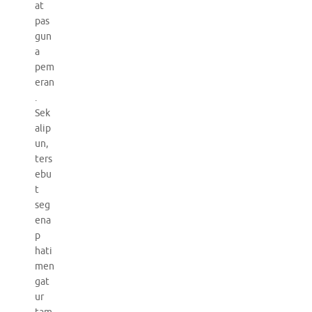
at
pas
gun
a
pem
eran
.
Sek
alip
un,
ters
ebu
t
seg
ena
p
hati
men
gat
ur