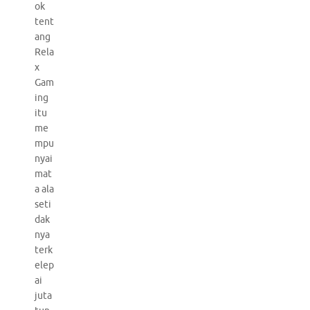
ok
tent
ang
Rela
x
Gam
ing
itu
me
mpu
nyai
mat
a ala
seti
dak
nya
terk
elep
ai
juta