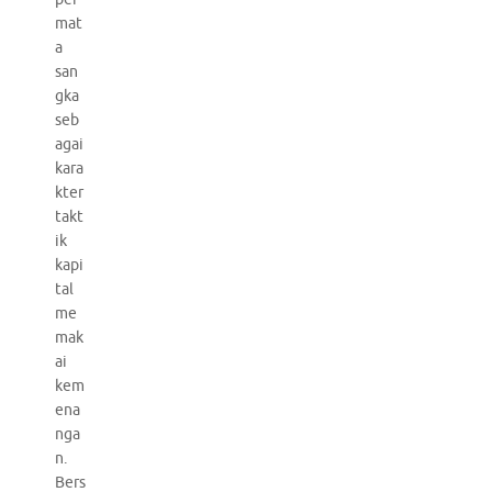
mat
a
san
gka
seb
agai
kara
kter
takt
ik
kapi
tal
me
mak
ai
kem
ena
nga
n.
Bers