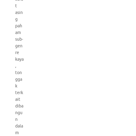
t
asin
g
pah
am
sub-
gen
re
kaya
,
ton
gga
k
terk
ait
diba
ngu
n
dala
m