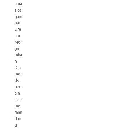
ama
slot
gam
bar
Dre
am
Men
giri
mka
n
Dia
mon
ds,
pem
ain
siap
me
man
dan
g