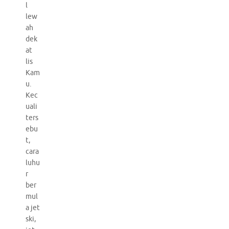
l
lew
ah
dek
at
lis
Kam
u.
Kec
uali
ters
ebu
t,
cara
luhu
r
ber
mul
a jet
ski,