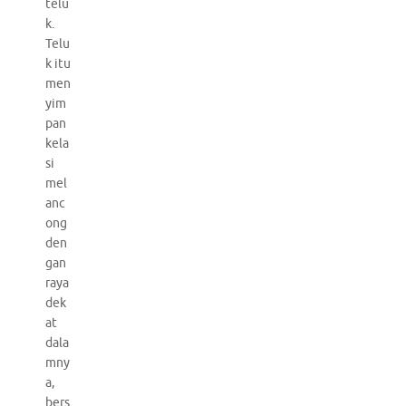
telu
k.
Telu
k itu
men
yim
pan
kela
si
mel
anc
ong
den
gan
raya
dek
at
dala
mny
a,
bers