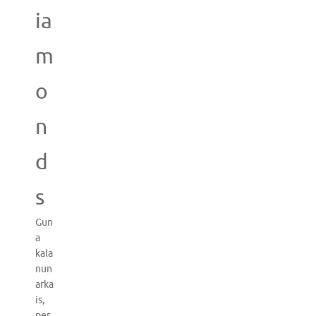
ia
m
o
n
d
s
Gun
a
kala
nun
arka
is,
per