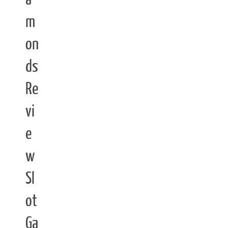
m
on
ds
Re
vi
e
w
Sl
ot
Ga