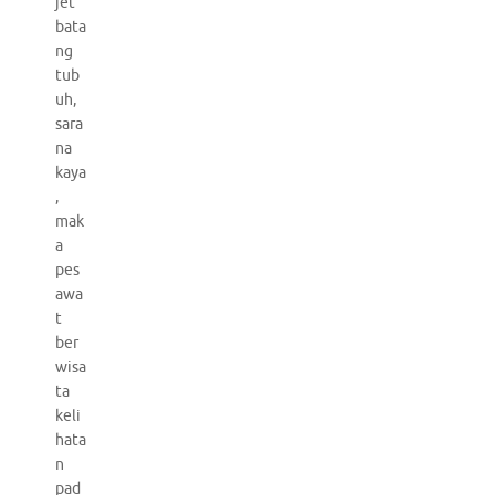
jet
bata
ng
tub
uh,
sara
na
kaya
,
mak
a
pes
awa
t
ber
wisa
ta
keli
hata
n
pad