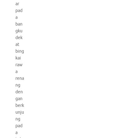
ar
pad
a
ban
gku
dek
at
bing
kai
raw
a
rena
ng
den
gan
berk
unju
ng
pad
a