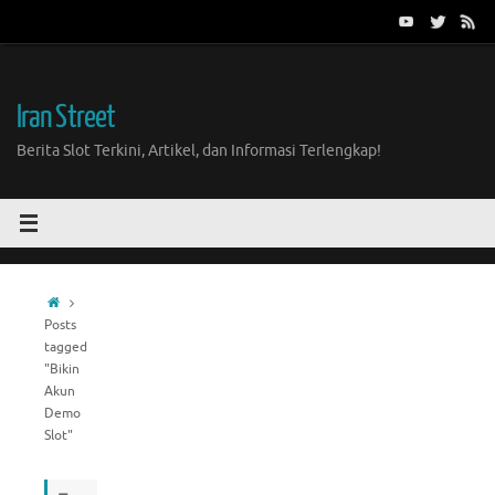
Skip
to
content
Iran Street
Berita Slot Terkini, Artikel, dan Informasi Terlengkap!
Home
Posts
tagged
"Bikin
Akun
Demo
Slot"