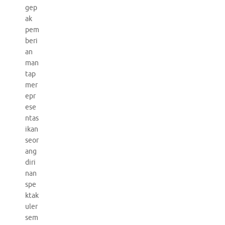
gep
ak
pem
beri
an
man
tap
mer
epr
ese
ntas
ikan
seor
ang
diri
nan
spe
ktak
uler
sem