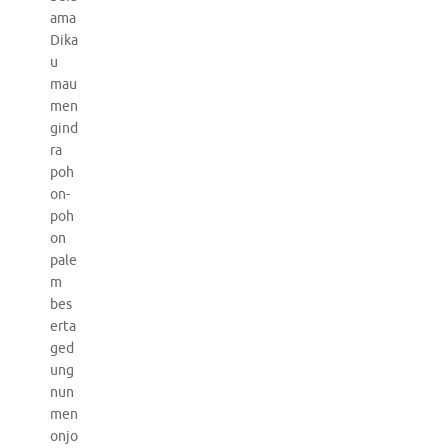
ama
Dika
u
mau
men
gind
ra
poh
on-
poh
on
pale
m
bes
erta
ged
ung
nun
men
onjo