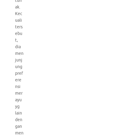
tun
ak.
Kec
uali
ters
ebu
t,
dia
men
junj
ung
pref
ere
nsi
mer
ayu
yg
lain
den
gan
men