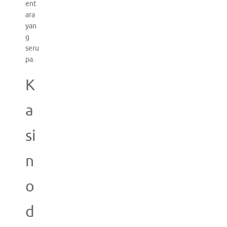
ent
ara
yan
g
seru
pa.
K
a
si
n
o
d