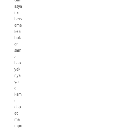
tam
asya
itu
bers
ama
kesi
buk
an
sam
a
ban
yak
nya
yan
g
kam
u
dap
at
ma
mpu