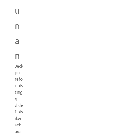
u
n
a
n
Jack
pot
refo
rmis
ting
gi
dide
finis
ikan
seb
agai