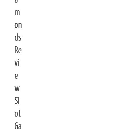
m
on
ds
Re
vi
e
w
Sl
ot
Ga