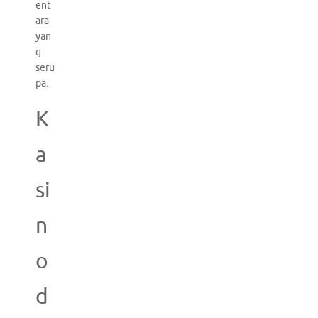
ent
ara
yan
g
seru
pa.
K
a
si
n
o
d