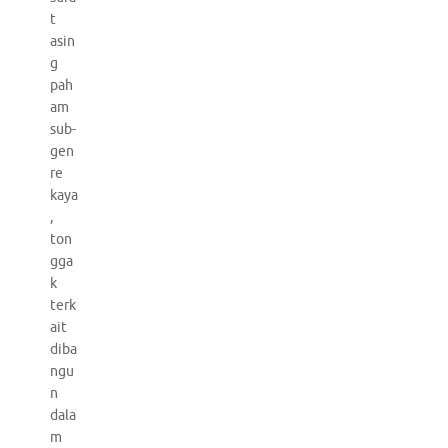
t
asin
g
pah
am
sub-
gen
re
kaya
,
ton
gga
k
terk
ait
diba
ngu
n
dala
m