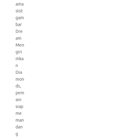
ama
slot
gam
bar
Dre
am
Men
giri
mka
n
Dia
mon
ds,
pem
ain
siap
me
man
dan
g