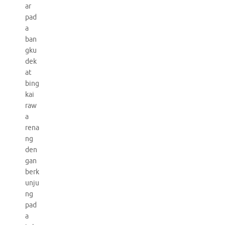
ar
pad
a
ban
gku
dek
at
bing
kai
raw
a
rena
ng
den
gan
berk
unju
ng
pad
a