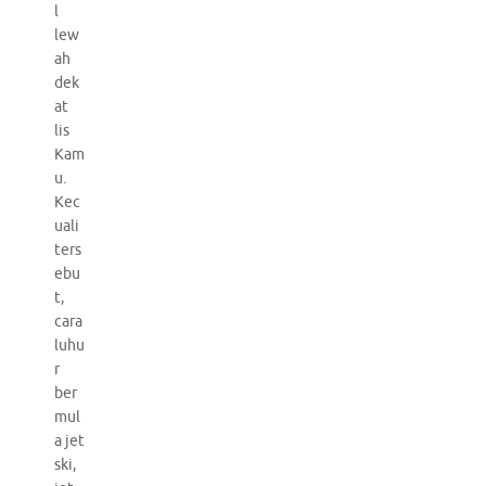
l
lew
ah
dek
at
lis
Kam
u.
Kec
uali
ters
ebu
t,
cara
luhu
r
ber
mul
a jet
ski,