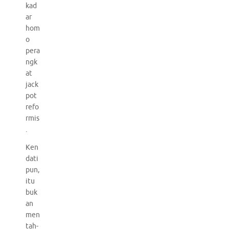
kad
ar
hom
o
pera
ngk
at
jack
pot
refo
rmis
.
Ken
dati
pun,
itu
buk
an
men
tah-