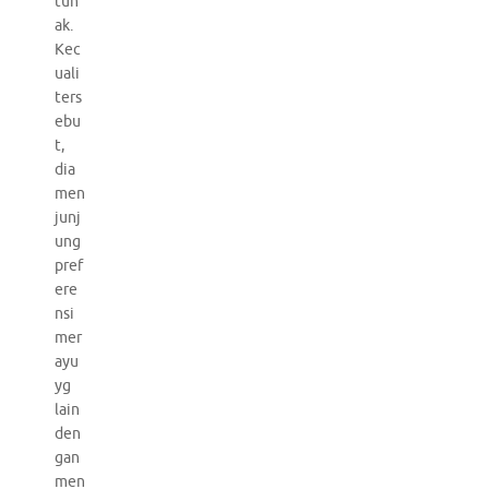
tun
ak.
Kec
uali
ters
ebu
t,
dia
men
junj
ung
pref
ere
nsi
mer
ayu
yg
lain
den
gan
men