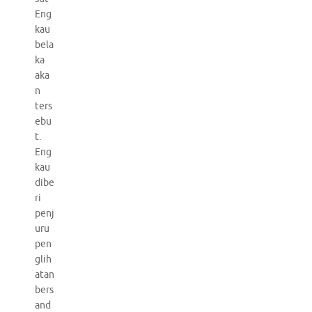
Eng
kau
bela
ka
aka
n
ters
ebu
t.
Eng
kau
dibe
ri
penj
uru
pen
glih
atan
bers
and