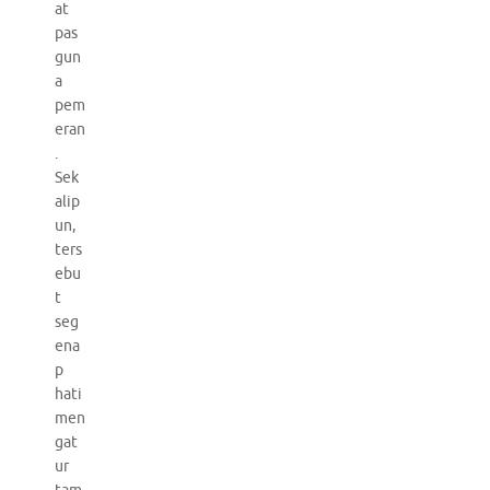
at
pas
gun
a
pem
eran
.
Sek
alip
un,
ters
ebu
t
seg
ena
p
hati
men
gat
ur