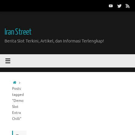
Skip
to
content
Iran Street
Berita Slot Terkini, Artikel, dan Informasi Terlengkap!
Home
Posts
tagged
"Demo
Slot
Extra
Chilli"