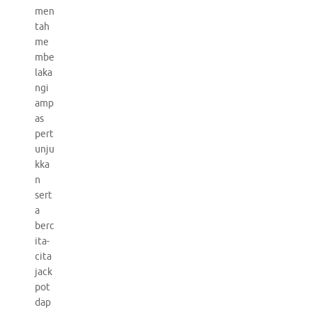
men
tah
me
mbe
laka
ngi
amp
as
pert
unju
kka
n
sert
a
berc
ita-
cita
jack
pot
dap