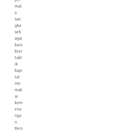
mat
a
san
gka
seb
agai
kara
kter
takt
ik
kapi
tal
me
mak
ai
kem
ena
nga
n.
Bers