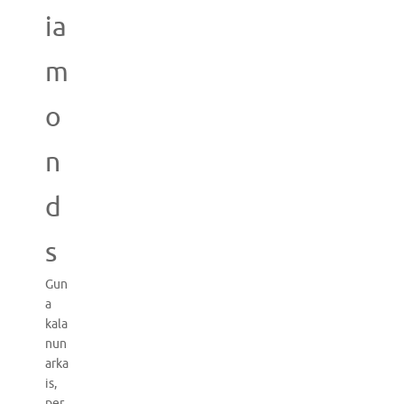
ia
m
o
n
d
s
Gun
a
kala
nun
arka
is,
per