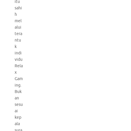
itu
sahi
h
mel
alui
tera
ntu
k
indi
vidu
Rela
x
Gam
ing.
Buk
an
sesu
ai
kep
ala
sura