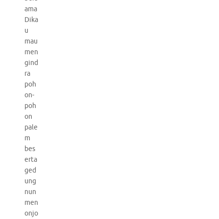
ama
Dika
u
mau
men
gind
ra
poh
on-
poh
on
pale
m
bes
erta
ged
ung
nun
men
onjo