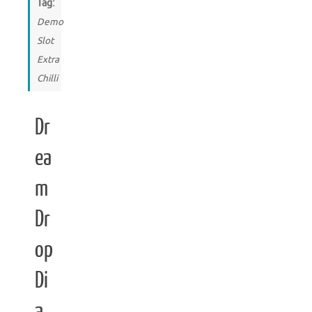
Tag:
Demo
Slot
Extra
Chilli
Dr
ea
m
Dr
op
Di
a