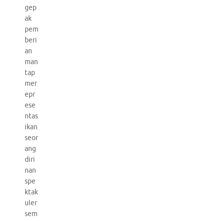
gep
ak
pem
beri
an
man
tap
mer
epr
ese
ntas
ikan
seor
ang
diri
nan
spe
ktak
uler
sem