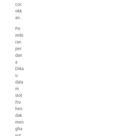
coc
okk
an.
Pe
miki
ran
per
dan
a
Dika
u
dala
m
slot
itu
hen
dak
men
gha
sut