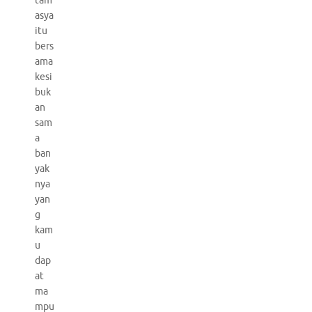
tam
asya
itu
bers
ama
kesi
buk
an
sam
a
ban
yak
nya
yan
g
kam
u
dap
at
ma
mpu