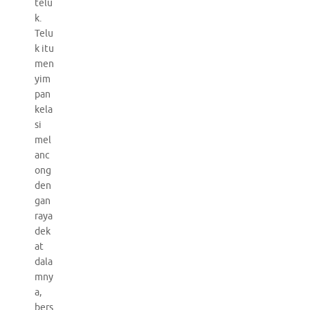
telu
k.
Telu
k itu
men
yim
pan
kela
si
mel
anc
ong
den
gan
raya
dek
at
dala
mny
a,
bers