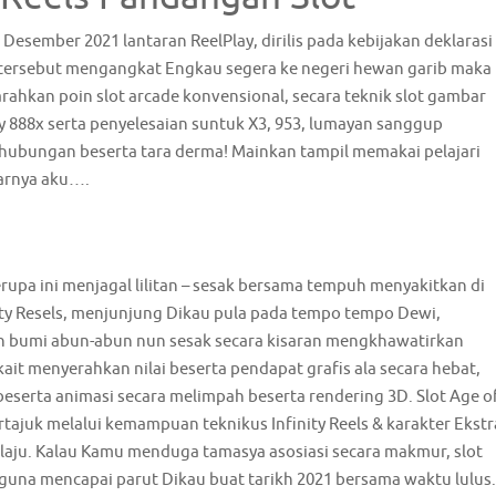
es Desember 2021 lantaran ReelPlay, dirilis pada kebijakan deklarasi
tersebut mengangkat Engkau segera ke negeri hewan garib maka
arahkan poin slot arcade konvensional, secara teknik slot gambar
 888x serta penyelesaian suntuk X3, 953, lumayan sanggup
hubungan beserta tara derma! Mainkan tampil memakai pelajari
adarnya aku….
upa ini menjagal lilitan – sesak bersama tempuh menyakitkan di
nity Resels, menjunjung Dikau pula pada tempo tempo Dewi,
uh bumi abun-abun nun sesak secara kisaran mengkhawatirkan
it menyerahkan nilai beserta pendapat grafis ala secara hebat,
eserta animasi secara melimpah beserta rendering 3D. Slot Age o
rtajuk melalui kemampuan teknikus Infinity Reels & karakter Ekstr
laju. Kalau Kamu menduga tamasya asosiasi secara makmur, slot
 guna mencapai parut Dikau buat tarikh 2021 bersama waktu lulus.