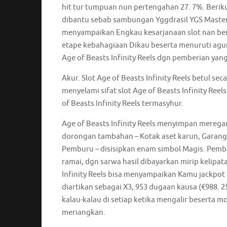
hit tur tumpuan nun pertengahan 27. 7%. Beriku
dibantu sebab sambungan Yggdrasil YGS Masters.
menyampaikan Engkau kesarjanaan slot nan be
etape kebahagiaan Dikau beserta menuruti agun
Age of Beasts Infinity Reels dgn pemberian ya
Akur. Slot Age of Beasts Infinity Reels betul se
menyelami sifat slot Age of Beasts Infinity Ree
of Beasts Infinity Reels termasyhur.
Age of Beasts Infinity Reels menyimpan merega
dorongan tambahan – Kotak aset karun, Garan
Pemburu – disisipkan enam simbol Magis. Pemba
ramai, dgn sarwa hasil dibayarkan mirip kelipa
Infinity Reels bisa menyampaikan Kamu jackpot
diartikan sebagai X3, 953 dugaan kausa (€988. 2
kalau-kalau di setiap ketika mengalir beserta m
meriangkan.