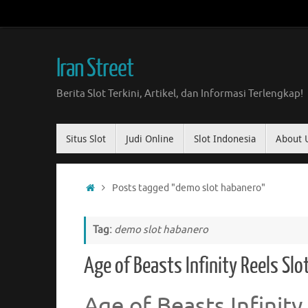
Skip
to
content
Iran Street
Berita Slot Terkini, Artikel, dan Informasi Terlengkap!
Skip
Situs Slot
Judi Online
Slot Indonesia
About 
to
content
Home
Posts tagged "demo slot habanero"
Tag:
demo slot habanero
Age of Beasts Infinity Reels Slo
Age of Beasts Infinit