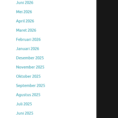
Juni 2026
Mei 2026
April 2026
Maret 2026
Februari 2026
Januari 2026
Desember 2025
November 2025
Oktober 2025
September 2025
Agustus 2025
Juli 2025
Juni 2025