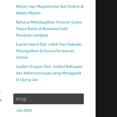
Misteri dan Magnetisme Slot Online di
Waktu Malam
Rahasia Mendapatkan Putaran Gratis
Tanpa Batas di Bonanza Gold:
Panduan Lengkap
Easter Island Slot: Lebih Dari Sekadar
Patung Moai di Dunia Permainan
Online
Golden Dragon Slot: Simbol Kekayaan
dan Keberuntungan yang Menggoda
di Ujung Jari
f
Arsip
a
Juli 2026