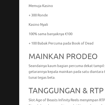
Memuja Kasino
+ 300 Ronde
Kasino Nyali
100% sama banyaknya €100
+ 100 Babak Percuma pada Book of Dead
MAINKAN PRODEO
Seandainya kaum bagian percuma dekat tampil sl
getarannya kepala mainkan pada satu diantara ti
tunai tegas beta.
TANGGUNGAN & RTP
Slot Age of Beasts Infinity Reels menyimpan RT