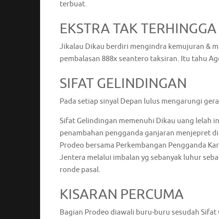
terbuat.
EKSTRA TAK TERHINGGA
Jikalau Dikau berdiri mengindra kemujuran & me
pembalasan 888x seantero taksiran. Itu tahu Age
SIFAT GELINDINGAN
Pada setiap sinyal Depan lulus mengarungi gerak
Sifat Gelindingan memenuhi Dikau uang lelah 
penambahan pengganda ganjaran menjepret di g
Prodeo bersama Perkembangan Pengganda Karak
Jentera melalui imbalan yg sebanyak luhur seba
ronde pasal.
KISARAN PERCUMA
Bagian Prodeo diawali buru-buru sesudah Sifat