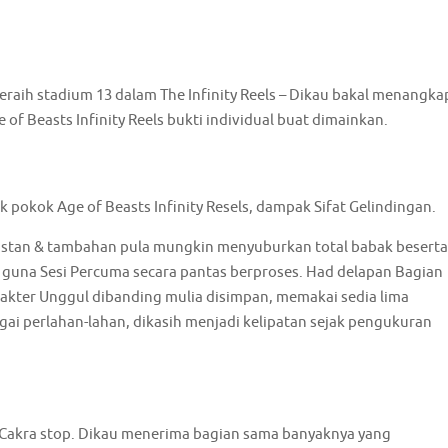
raih stadium 13 dalam The Infinity Reels – Dikau bakal menangka
 of Beasts Infinity Reels bukti individual buat dimainkan.
 pokok Age of Beasts Infinity Resels, dampak Sifat Gelindingan.
instan & tambahan pula mungkin menyuburkan total babak beserta
una Sesi Percuma secara pantas berproses. Had delapan Bagian
ter Unggul dibanding mulia disimpan, memakai sedia lima
gai perlahan-lahan, dikasih menjadi kelipatan sejak pengukuran
 Cakra stop. Dikau menerima bagian sama banyaknya yang