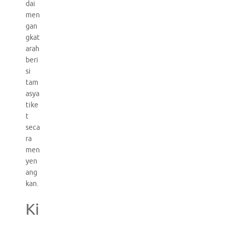
dai
men
gan
gkat
arah
beri
si
tam
asya
tike
t
seca
ra
men
yen
ang
kan.
Ki