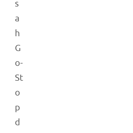
s
a
h
G
o-
St
o
p
d