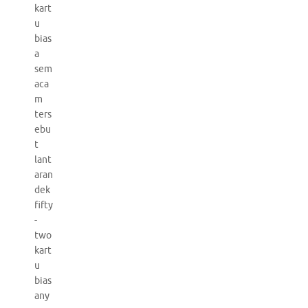
kart
u
bias
a
sem
aca
m
ters
ebu
t
lant
aran
dek
fifty
-
two
kart
u
bias
any