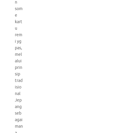
n
som
e
kart
u
rem
i yg
pas,
mel
alui
prin
sip
trad
isio
nal
Jep
ang
seb
agai
man
a