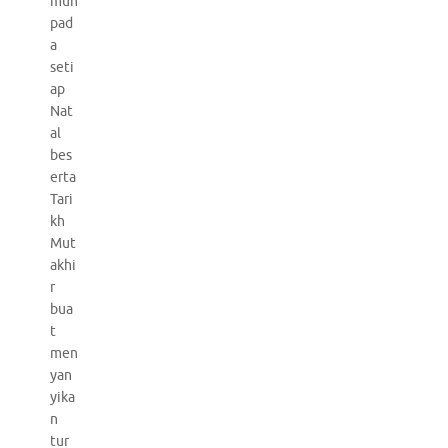
mun
pad
a
seti
ap
Nat
al
bes
erta
Tari
kh
Mut
akhi
r
bua
t
men
yan
yika
n
tur