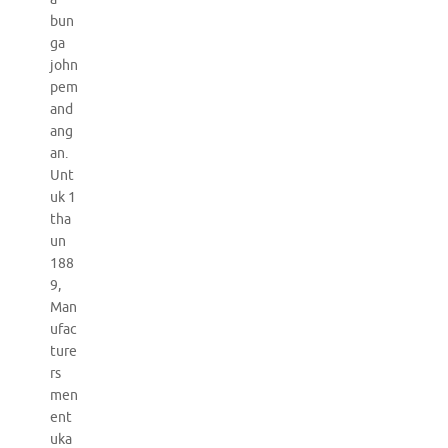
bun
ga
john
pem
and
ang
an.
Unt
uk 1
tha
un
188
9,
Man
ufac
ture
rs
men
ent
uka