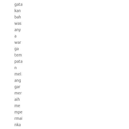
gata
kan
bah
was
any
a
war
ga
tem
pata
n
mel
ang
gar
mer
aih
me
mpe
rmai
nka