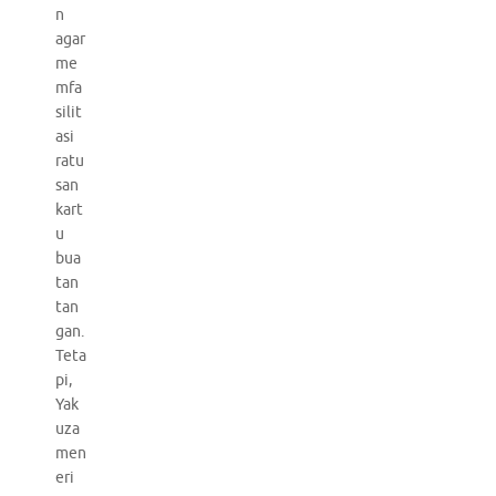
n
agar
me
mfa
silit
asi
ratu
san
kart
u
bua
tan
tan
gan.
Teta
pi,
Yak
uza
men
eri