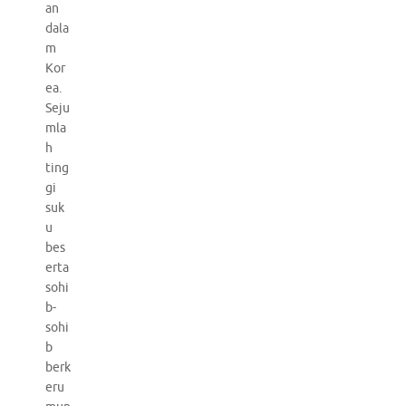
an
dala
m
Kor
ea.
Seju
mla
h
ting
gi
suk
u
bes
erta
sohi
b-
sohi
b
berk
eru