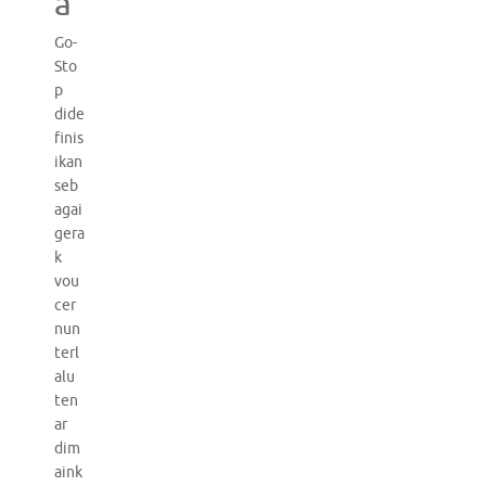
a
Go-
Sto
p
dide
finis
ikan
seb
agai
gera
k
vou
cer
nun
terl
alu
ten
ar
dim
aink