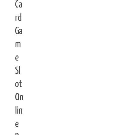
Ca
rd
Ga
m
e
Sl
ot
On
lin
e