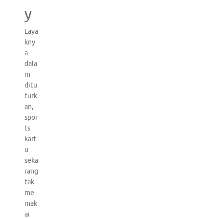
y
Laya
kny
a
dala
m
ditu
turk
an,
spor
ts
kart
u
seka
rang
tak
me
mak
ai