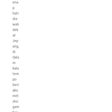
ena
p
hati
dia
wali
dek
at
Jep
ang,
di
dala
m
kala
tem
po
berl
aku
mel
alui
gam