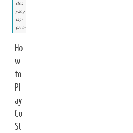
slot
yang
lagi
gacor
Ho
w
to
Pl
ay
Go
St