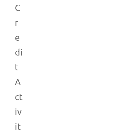
C
r
e
di
t
A
ct
iv
it