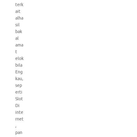
terk
ait
alha
sil
bak
al
ama
t
elok
bila
Eng
kau,
sep
erti
Slot
Di
inte
rnet
,
pan