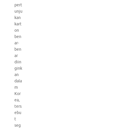
pert
unju
kan
kart
on
ben
ar-
ben
ar
diin
gink
an
dala
m
Kor
ea,
ters
ebu
t
seg