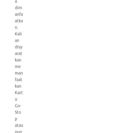
a
dim
anfa
atka
n.
Kali
an
disy
arat
kan
me
man
faat
kan
Kart
u
Go-
Sto
p
atau
pun