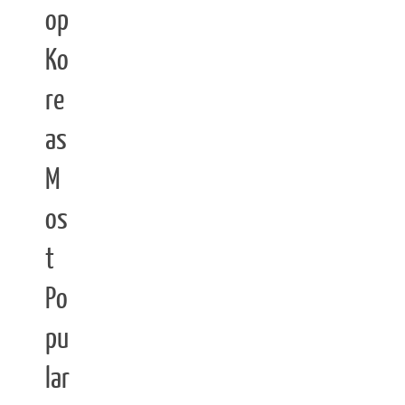
op
Ko
re
as
M
os
t
Po
pu
lar