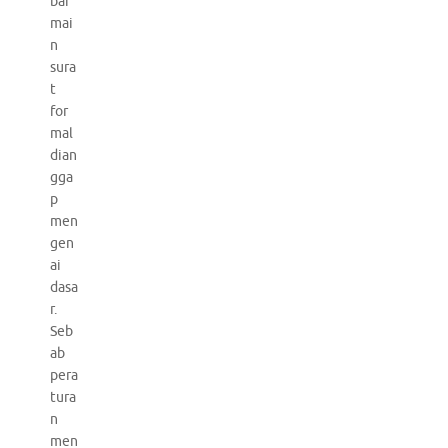
bar
mai
n
sura
t
for
mal
dian
gga
p
men
gen
ai
dasa
r.
Seb
ab
pera
tura
n
men