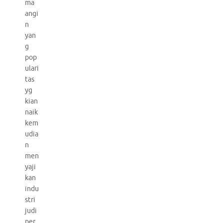
ma
angi
n
yan
g
pop
ulari
tas
yg
kian
naik
kem
udia
n
men
yaji
kan
indu
stri
judi
per