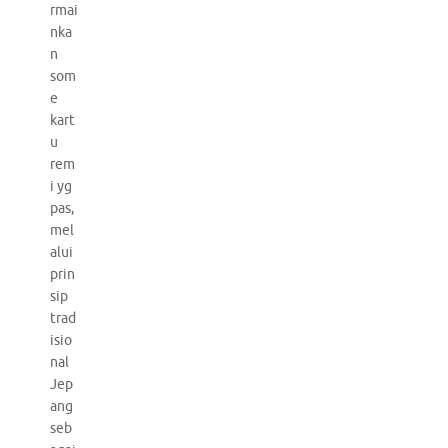
rmai
nka
n
som
e
kart
u
rem
i yg
pas,
mel
alui
prin
sip
trad
isio
nal
Jep
ang
seb