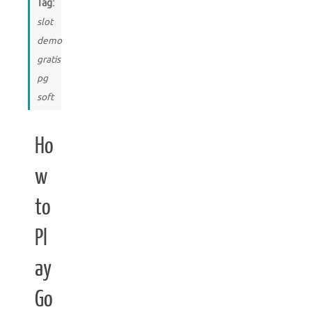
Tag:
slot
demo
gratis
pg
soft
Ho
w
to
Pl
ay
Go