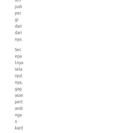
stri
judi
per
gi
dari
dari
nya.
Sec
epa
tnya
sela
njut
nya,
gag
asan
pert
andi
nga
n
kard