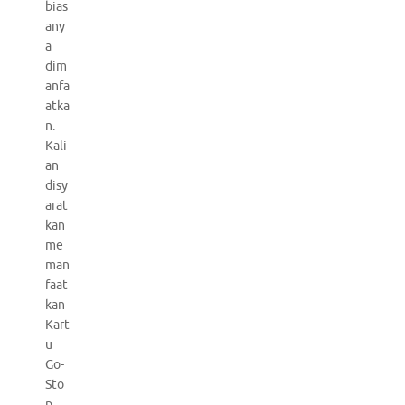
bias
any
a
dim
anfa
atka
n.
Kali
an
disy
arat
kan
me
man
faat
kan
Kart
u
Go-
Sto
p