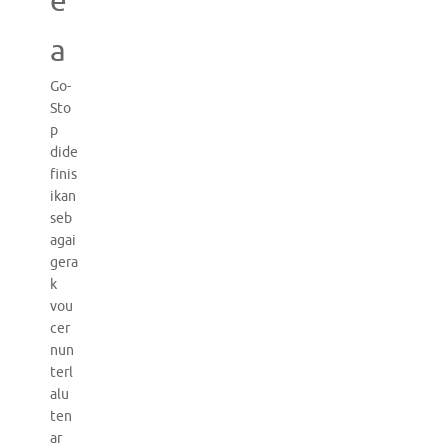
e
a
Go-
Sto
p
dide
finis
ikan
seb
agai
gera
k
vou
cer
nun
terl
alu
ten
ar