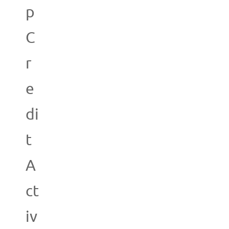
p
C
r
e
di
t
A
ct
iv