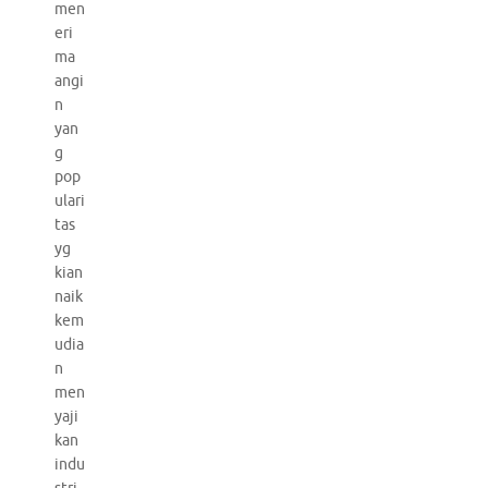
men
eri
ma
angi
n
yan
g
pop
ulari
tas
yg
kian
naik
kem
udia
n
men
yaji
kan
indu