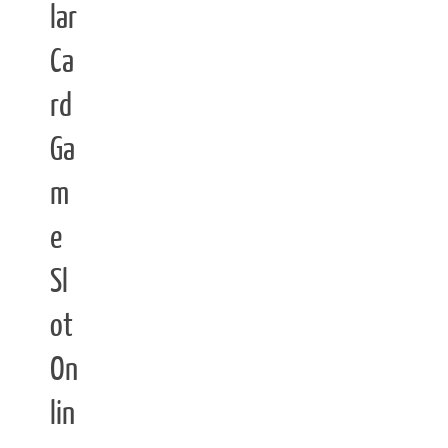
lar
Ca
rd
Ga
m
e
Sl
ot
On
lin