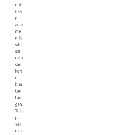
ent
uka
n
agar
me
mfa
silit
asi
ratu
san
kart
u
bua
tan
tan
gan.
Teta
pi,
Yak
uza