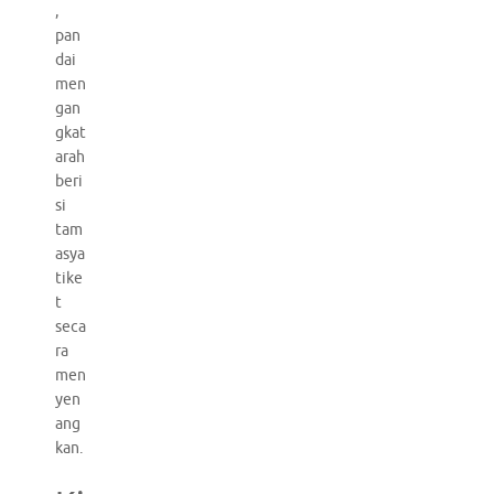
,
pan
dai
men
gan
gkat
arah
beri
si
tam
asya
tike
t
seca
ra
men
yen
ang
kan.