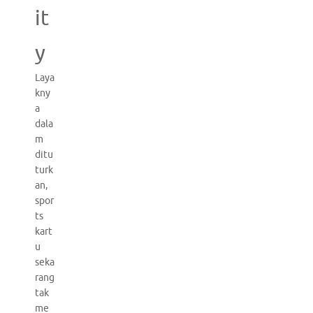
it
y
Laya
kny
a
dala
m
ditu
turk
an,
spor
ts
kart
u
seka
rang
tak
me