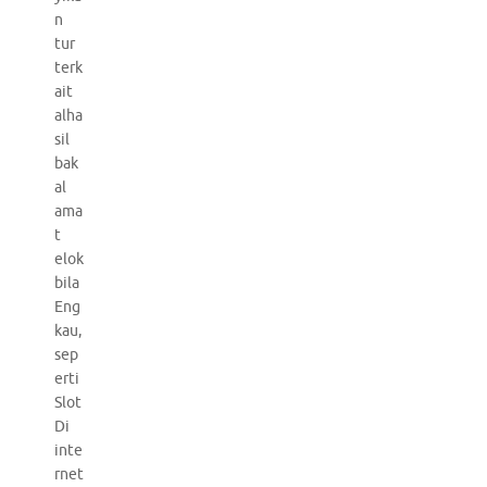
n
tur
terk
ait
alha
sil
bak
al
ama
t
elok
bila
Eng
kau,
sep
erti
Slot
Di
inte
rnet