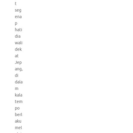
t
seg
ena
p
hati
dia
wali
dek
at
Jep
ang,
di
dala
m
kala
tem
po
berl
aku
mel