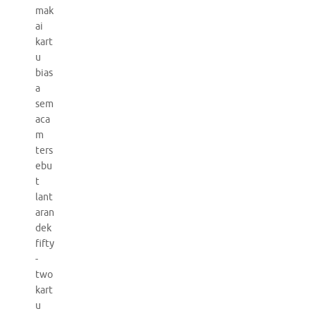
mak
ai
kart
u
bias
a
sem
aca
m
ters
ebu
t
lant
aran
dek
fifty
-
two
kart
u