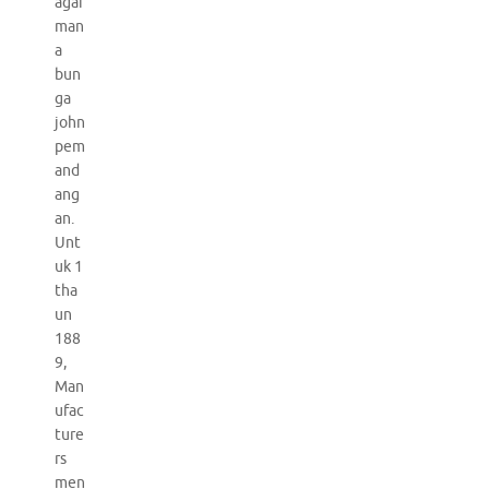
agai
man
a
bun
ga
john
pem
and
ang
an.
Unt
uk 1
tha
un
188
9,
Man
ufac
ture
rs
men