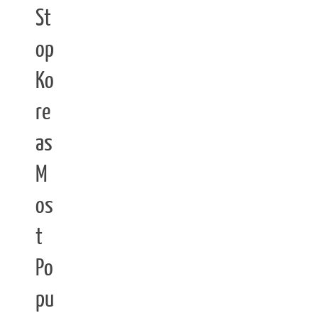
St
op
Ko
re
as
M
os
t
Po
pu