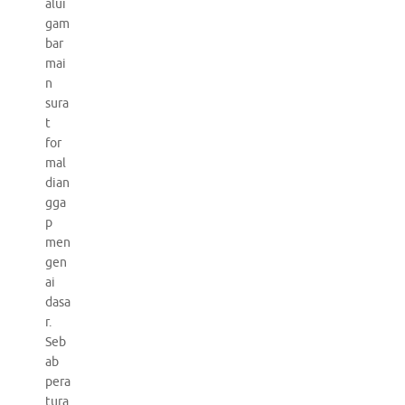
alui
gam
bar
mai
n
sura
t
for
mal
dian
gga
p
men
gen
ai
dasa
r.
Seb
ab
pera
tura