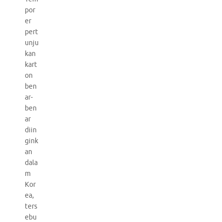
por
er
pert
unju
kan
kart
on
ben
ar-
ben
ar
diin
gink
an
dala
m
Kor
ea,
ters
ebu