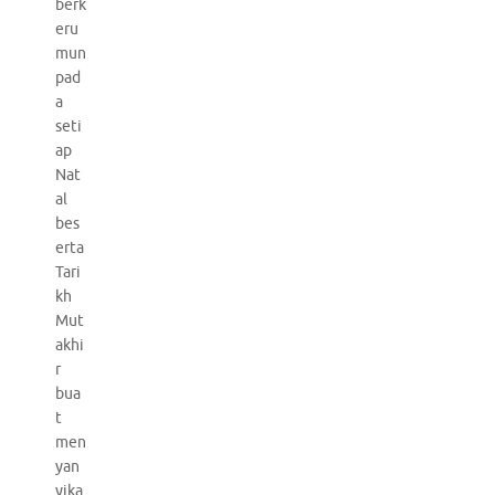
berk
eru
mun
pad
a
seti
ap
Nat
al
bes
erta
Tari
kh
Mut
akhi
r
bua
t
men
yan
yika