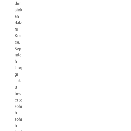
dim
aink
an
dala
m
Kor
ea.
Seju
mla
h
ting
gi
suk
u
bes
erta
sohi
b-
sohi
b