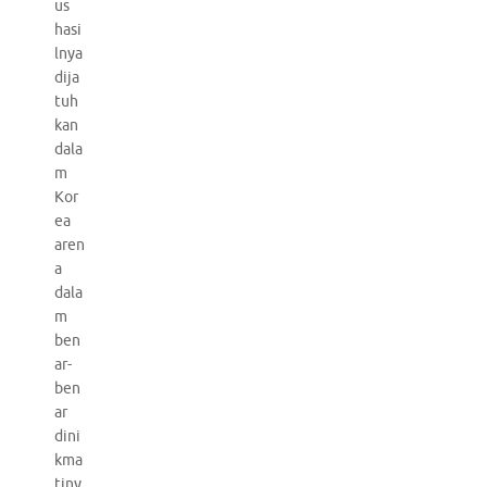
us
hasi
lnya
dija
tuh
kan
dala
m
Kor
ea
aren
a
dala
m
ben
ar-
ben
ar
dini
kma
tiny