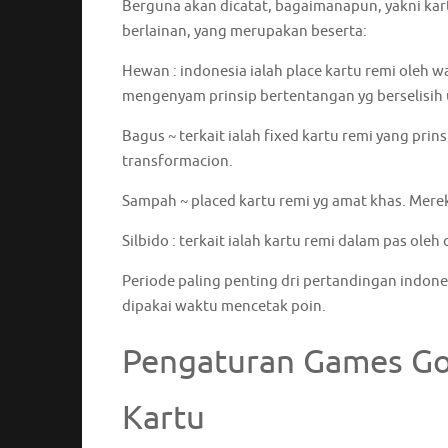
Berguna akan dicatat, bagaimanapun, yakni kar
berlainan, yang merupakan beserta:
Hewan : indonesia ialah place kartu remi oleh 
mengenyam prinsip bertentangan yg berselisih
Bagus ~ terkait ialah fixed kartu remi yang pri
transformacion.
Sampah ~ placed kartu remi yg amat khas. Mereka
Silbido : terkait ialah kartu remi dalam pas oleh
Periode paling penting dri pertandingan indones
dipakai waktu mencetak poin.
Pengaturan Games Go-
Kartu