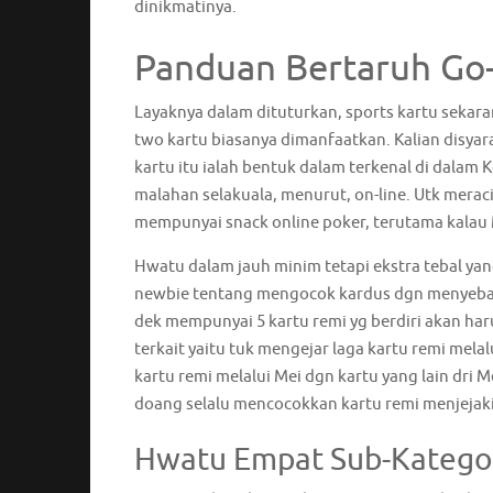
dinikmatinya.
Panduan Bertaruh Go-S
Layaknya dalam dituturkan, sports kartu sekara
two kartu biasanya dimanfaatkan. Kalian disya
kartu itu ialah bentuk dalam terkenal di dalam
malahan selakuala, menurut, on-line. Utk merac
mempunyai snack online poker, terutama kalau
Hwatu dalam jauh minim tetapi ekstra tebal yang
newbie tentang mengocok kardus dgn menyebar
dek mempunyai 5 kartu remi yg berdiri akan ha
terkait yaitu tuk mengejar laga kartu remi mel
kartu remi melalui Mei dgn kartu yang lain dri 
doang selalu mencocokkan kartu remi menjejaki 
Hwatu Empat Sub-Katego