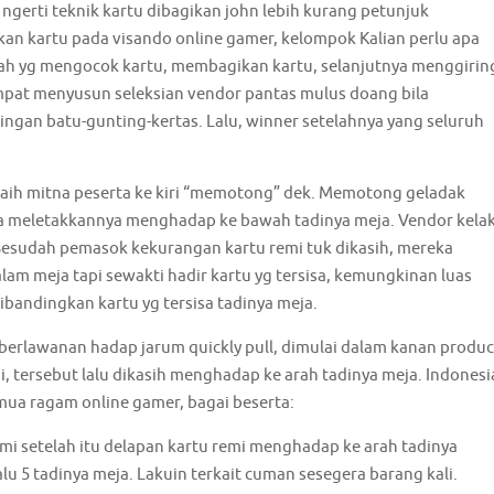
gerti teknik kartu dibagikan john lebih kurang petunjuk
n kartu pada visando online gamer, kelompok Kalian perlu apa
aah yg mengocok kartu, membagikan kartu, selanjutnya menggirin
mpat menyusun seleksian vendor pantas mulus doang bila
gan batu-gunting-kertas. Lalu, winner setelahnya yang seluruh
aih mitna peserta ke kiri “memotong” dek. Memotong geladak
a meletakkannya menghadap ke bawah tadinya meja. Vendor kela
Sesudah pemasok kekurangan kartu remi tuk dikasih, mereka
am meja tapi sewakti hadir kartu yg tersisa, kemungkinan luas
bandingkan kartu yg tersisa tadinya meja.
erlawanan hadap jarum quickly pull, dimulai dalam kanan produc
 tersebut lalu dikasih menghadap ke arah tadinya meja. Indonesi
ua ragam online gamer, bagai beserta:
remi setelah itu delapan kartu remi menghadap ke arah tadinya
alu 5 tadinya meja. Lakuin terkait cuman sesegera barang kali.