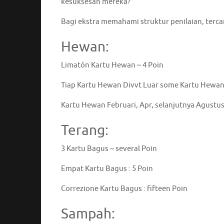
kesuksesan mereka?
Bagi ekstra memahami struktur penilaian, terc
Hewan:
Limatón Kartu Hewan ~ 4 Poin
Tiap Kartu Hewan Divvt Luar some Kartu Hewan :
Kartu Hewan Februari, Apr, selanjutnya Agustus
Terang:
3 Kartu Bagus ~ several Poin
Empat Kartu Bagus : 5 Poin
Correzione Kartu Bagus : fifteen Poin
Sampah: