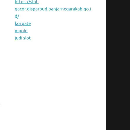
https://slot-
gacor.disparbud.banjarnegarakab.go.i
d/
koi gate
mpoid
judi slot
a