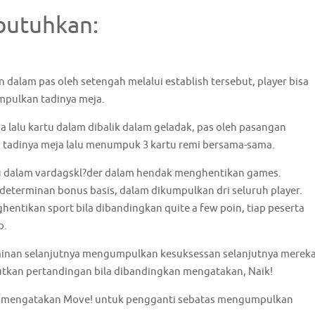
ibutuhkan:
alam pas oleh setengah melalui establish tersebut, player bisa
pulkan tadinya meja.
a lalu kartu dalam dibalik dalam geladak, pas oleh pasangan
u tadinya meja lalu menumpuk 3 kartu remi bersama-sama.
u dalam vardagskl?der dalam hendak menghentikan games.
eterminan bonus basis, dalam dikumpulkan dri seluruh player.
tikan sport bila dibandingkan quite a few poin, tiap peserta
p.
inan selanjutnya mengumpulkan kesuksessan selanjutnya merek
utkan pertandingan bila dibandingkan mengatakan, Naik!
t mengatakan Move! untuk pengganti sebatas mengumpulkan