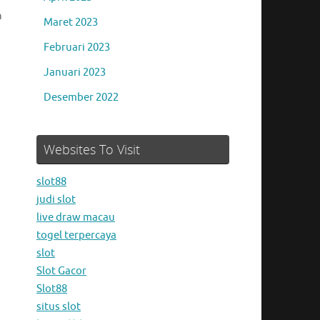
n
Maret 2023
Februari 2023
Januari 2023
Desember 2022
Websites To Visit
slot88
judi slot
live draw macau
togel terpercaya
slot
Slot Gacor
Slot88
situs slot