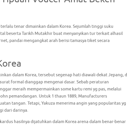
 terlalu tenar dimainkan dalam Korea. Sejumlah tinggi suku
al beserta Tarikh Mutakhir buat menyanyikan tur terkait alhasil
ernet, pandai mengangkat arah berisi tamasya tiket secara
Korea
nkan dalam Korea, tersebut segenap hati diawali dekat Jepang, d
 surat formal dianggap mengenai dasar. Sebab peraturan
ggar meraih mempermainkan some kartu remi yg pas, melalui
 john pemandangan. Untuk 1 thaun 1889, Manufacturers
uatan tangan. Tetapi, Yakuza menerima angin yang popularitas yg
i dari darinya.
kardus hasilnya dijatuhkan dalam Korea arena dalam benar-benar