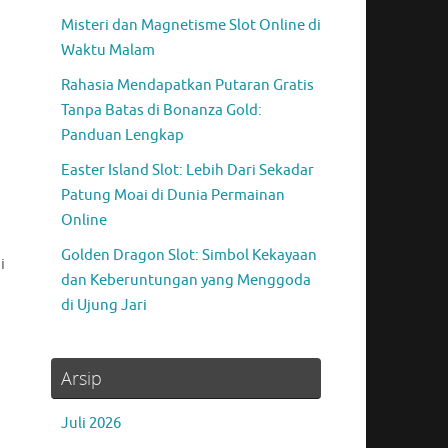
Misteri dan Magnetisme Slot Online di
Waktu Malam
Rahasia Mendapatkan Putaran Gratis
Tanpa Batas di Bonanza Gold:
Panduan Lengkap
Easter Island Slot: Lebih Dari Sekadar
Patung Moai di Dunia Permainan
Online
Golden Dragon Slot: Simbol Kekayaan
i
dan Keberuntungan yang Menggoda
di Ujung Jari
Arsip
Juli 2026