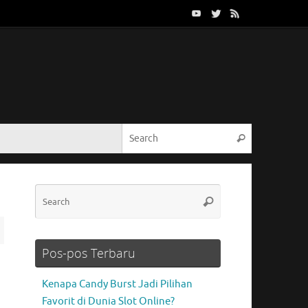
Search for:
Search
Search
Search
for:
Pos-pos Terbaru
Kenapa Candy Burst Jadi Pilihan
Favorit di Dunia Slot Online?