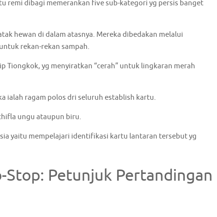
tu remi dibagi memerankan five sub-kategori yg persis banget
watak hewan di dalam atasnya. Mereka dibedakan melalui
 untuk rekan-rekan sampah.
nsip Tiongkok, yg menyiratkan “cerah” untuk lingkaran merah
 ialah ragam polos dri seluruh establish kartu.
 chifla ungu ataupun biru.
ia yaitu mempelajari identifikasi kartu lantaran tersebut yg
Stop: Petunjuk Pertandingan