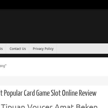
Us
Contact Us
Privacy Policy
nang"
t Popular Card Game Slot Online Review
: Tipuan Voucer Amat Beken