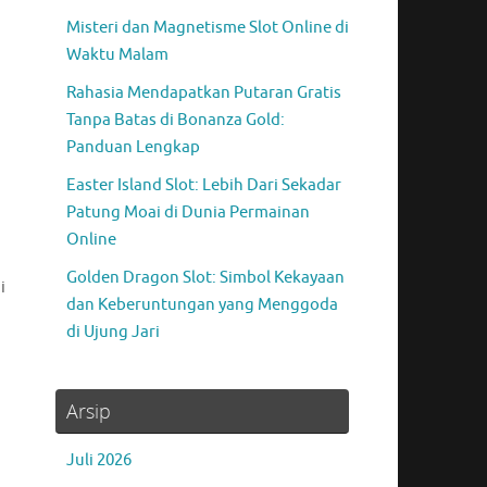
Misteri dan Magnetisme Slot Online di
Waktu Malam
Rahasia Mendapatkan Putaran Gratis
Tanpa Batas di Bonanza Gold:
Panduan Lengkap
Easter Island Slot: Lebih Dari Sekadar
Patung Moai di Dunia Permainan
Online
Golden Dragon Slot: Simbol Kekayaan
i
dan Keberuntungan yang Menggoda
di Ujung Jari
Arsip
Juli 2026