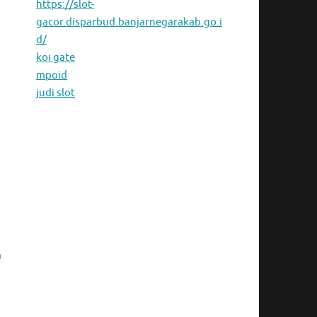
https://slot-
gacor.disparbud.banjarnegarakab.go.i
d/
koi gate
mpoid
judi slot
a