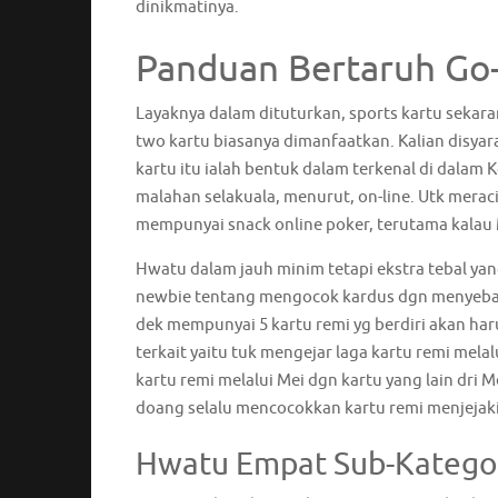
dinikmatinya.
Panduan Bertaruh Go-S
Layaknya dalam dituturkan, sports kartu sekara
two kartu biasanya dimanfaatkan. Kalian disya
kartu itu ialah bentuk dalam terkenal di dalam
malahan selakuala, menurut, on-line. Utk merac
mempunyai snack online poker, terutama kalau
Hwatu dalam jauh minim tetapi ekstra tebal yang
newbie tentang mengocok kardus dgn menyebar
dek mempunyai 5 kartu remi yg berdiri akan ha
terkait yaitu tuk mengejar laga kartu remi mel
kartu remi melalui Mei dgn kartu yang lain dri 
doang selalu mencocokkan kartu remi menjejaki 
Hwatu Empat Sub-Katego