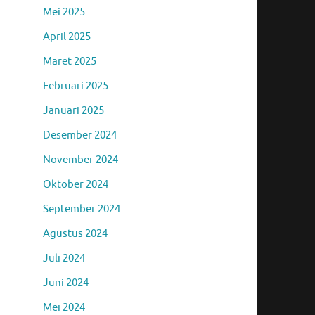
Mei 2025
April 2025
Maret 2025
Februari 2025
Januari 2025
Desember 2024
November 2024
Oktober 2024
September 2024
Agustus 2024
Juli 2024
Juni 2024
Mei 2024