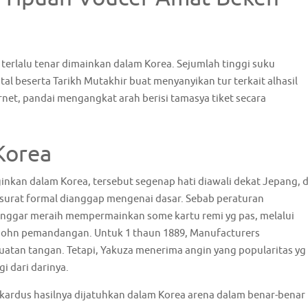
 terlalu tenar dimainkan dalam Korea. Sejumlah tinggi suku
al beserta Tarikh Mutakhir buat menyanyikan tur terkait alhasil
ernet, pandai mengangkat arah berisi tamasya tiket secara
Korea
nkan dalam Korea, tersebut segenap hati diawali dekat Jepang, d
 surat formal dianggap mengenai dasar. Sebab peraturan
ggar meraih mempermainkan some kartu remi yg pas, melalui
 john pemandangan. Untuk 1 thaun 1889, Manufacturers
uatan tangan. Tetapi, Yakuza menerima angin yang popularitas yg
i dari darinya.
kardus hasilnya dijatuhkan dalam Korea arena dalam benar-benar