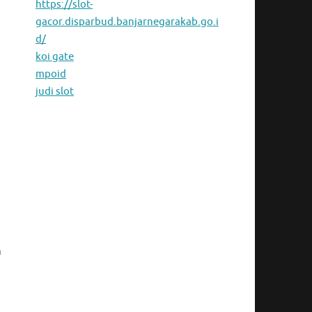
https://slot-
gacor.disparbud.banjarnegarakab.go.i
d/
koi gate
mpoid
judi slot
a