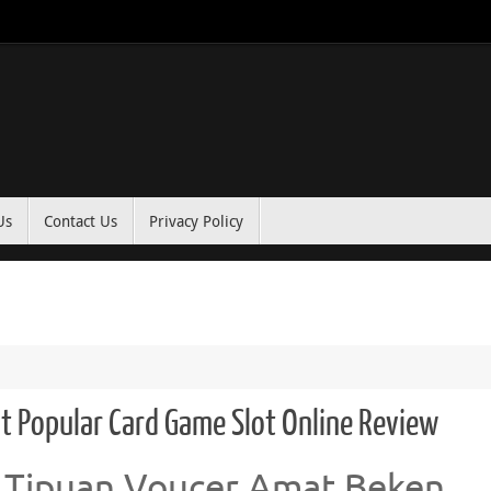
Us
Contact Us
Privacy Policy
t Popular Card Game Slot Online Review
: Tipuan Voucer Amat Beken