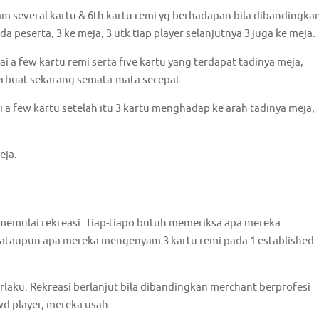
m several kartu & 6th kartu remi yg berhadapan bila dibandingka
a peserta, 3 ke meja, 3 utk tiap player selanjutnya 3 juga ke meja.
i a few kartu remi serta five kartu yang terdapat tadinya meja,
 Perbuat sekarang semata-mata secepat.
 a few kartu setelah itu 3 kartu menghadap ke arah tadinya meja,
eja.
 memulai rekreasi. Tiap-tiapo butuh memeriksa apa mereka
 ataupun apa mereka mengenyam 3 kartu remi pada 1 established
berlaku. Rekreasi berlanjut bila dibandingkan merchant berprofesi
wd player, mereka usah: