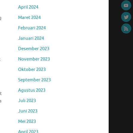
April 2024
Maret 2024
g
Februari 2024
Januari 2024
Desember 2023
November 2023
k
Oktober 2023
September 2023
Agustus 2023
t
Juli 2023
a
Juni 2023
Mei 2023
April 2023