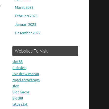
n
Maret 2023
Februari 2023
Januari 2023
Desember 2022
Websites To Visit
slot88
judi slot
live draw macau
togel terpercaya
slot
Slot Gacor
Slot88
situs slot