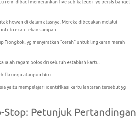
tu remi dibagi memerankan five sub-kategori yg persis banget
watak hewan di dalam atasnya. Mereka dibedakan melalui
 untuk rekan-rekan sampah.
nsip Tiongkok, yg menyiratkan “cerah” untuk lingkaran merah
 ialah ragam polos dri seluruh establish kartu.
 chifla ungu ataupun biru.
ia yaitu mempelajari identifikasi kartu lantaran tersebut yg
Stop: Petunjuk Pertandingan