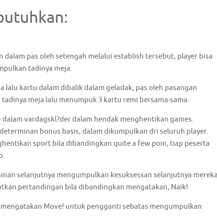
ibutuhkan:
alam pas oleh setengah melalui establish tersebut, player bisa
pulkan tadinya meja.
a lalu kartu dalam dibalik dalam geladak, pas oleh pasangan
u tadinya meja lalu menumpuk 3 kartu remi bersama-sama.
u dalam vardagskl?der dalam hendak menghentikan games.
eterminan bonus basis, dalam dikumpulkan dri seluruh player.
tikan sport bila dibandingkan quite a few poin, tiap peserta
p.
inan selanjutnya mengumpulkan kesuksessan selanjutnya merek
utkan pertandingan bila dibandingkan mengatakan, Naik!
t mengatakan Move! untuk pengganti sebatas mengumpulkan