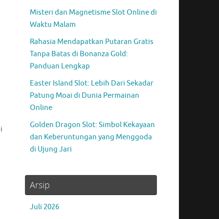
Misteri dan Magnetisme Slot Online di
Waktu Malam
Rahasia Mendapatkan Putaran Gratis
Tanpa Batas di Bonanza Gold:
Panduan Lengkap
Easter Island Slot: Lebih Dari Sekadar
Patung Moai di Dunia Permainan
Online
Golden Dragon Slot: Simbol Kekayaan
i
dan Keberuntungan yang Menggoda
di Ujung Jari
Arsip
Juli 2026