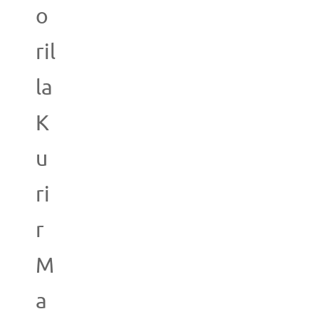
o
ril
la
K
u
ri
r
M
a