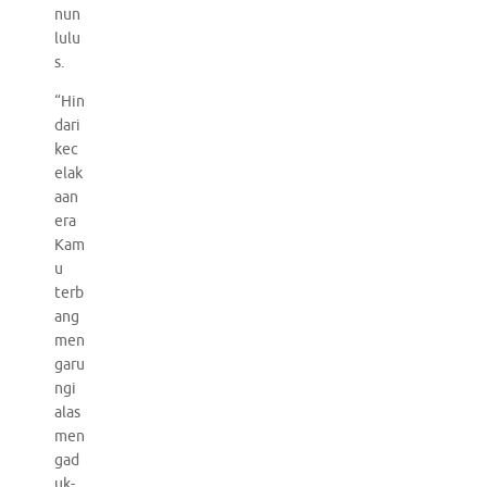
nun
lulu
s.
“Hin
dari
kec
elak
aan
era
Kam
u
terb
ang
men
garu
ngi
alas
men
gad
uk-