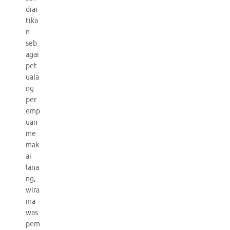
diar
tika
n
seb
agai
pet
uala
ng
per
emp
uan
me
mak
ai
lana
ng,
wira
ma
was
pem