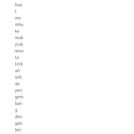
bua
t
me
mbu
ka
muk
jizat
wisa
ta
terk
ait
seb
ab
pen
gem
ban
g
den
gan
ber