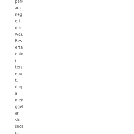
perk
ara
neg
eri
ma
was.
Bes
erta
opin
i
ters
ebu
t,
dug
a
men
ggel
ar
slot
seca
ra