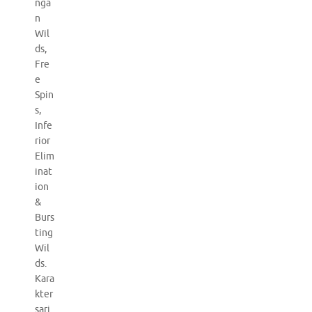
nga
n
Wil
ds,
Fre
e
Spin
s,
Infe
rior
Elim
inat
ion
&
Burs
ting
Wil
ds.
Kara
kter
sari