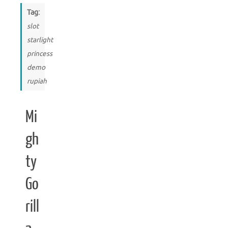
Tag:
slot
starlight
princess
demo
rupiah
Mi
gh
ty
Go
rill