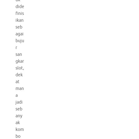
dide
finis
ikan
seb
agai
buju
r
san
gkar
slot,
dek
at
man
a
jadi
seb
any
ak
kom
bo