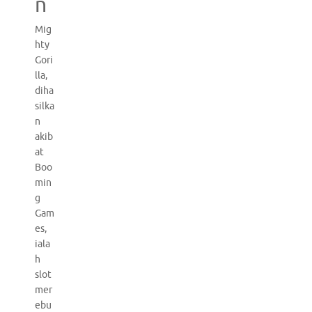
n
Mig
hty
Gori
lla,
diha
silka
n
akib
at
Boo
min
g
Gam
es,
iala
h
slot
mer
ebu