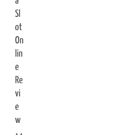
a
Sl
ot
On
lin
e
Re
vi
e
w