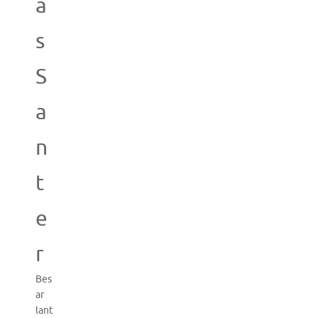
a
s
S
a
n
t
e
r
Bes
ar
lant