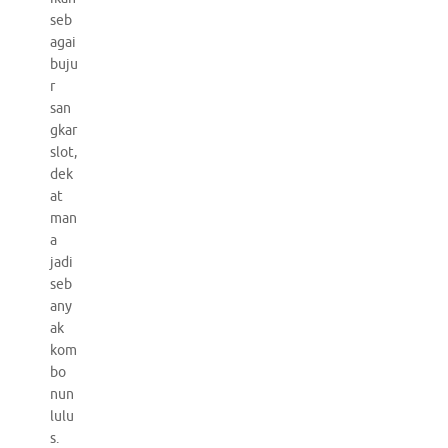
seb
agai
buju
r
san
gkar
slot,
dek
at
man
a
jadi
seb
any
ak
kom
bo
nun
lulu
s.