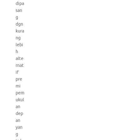
dipa
san
g
dgn
kura
ng
lebi
h
alte
rnat
if
pre
mi
pem
ukul
an
dep
an
yan
g