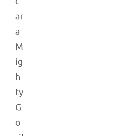
c
ar
a
M
ig
h
ty
G
o