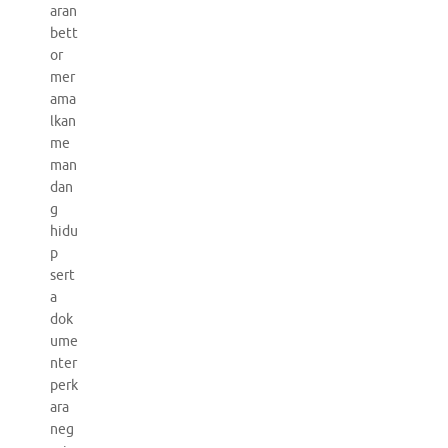
aran
bett
or
mer
ama
lkan
me
man
dan
g
hidu
p
sert
a
dok
ume
nter
perk
ara
neg