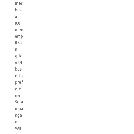
ines
bak
a.
Itu
men
amp
ilka
n
grid
6×4
bes
erta
pref
ere
nsi
Sera
mpa
nga
n
Wil