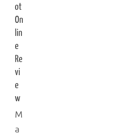
ot
On
lin
e
Re
vi
e
w
M
a