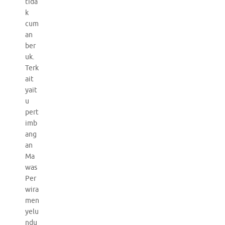
tida
k
cum
an
ber
uk.
Terk
ait
yait
u
pert
imb
ang
an
Ma
was
Per
wira
men
yelu
ndu