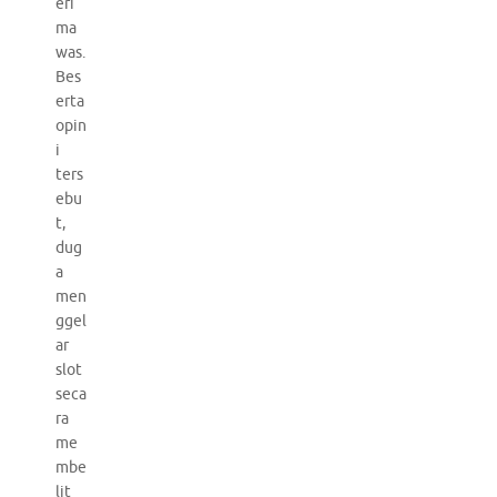
eri
ma
was.
Bes
erta
opin
i
ters
ebu
t,
dug
a
men
ggel
ar
slot
seca
ra
me
mbe
lit