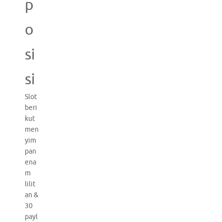
p
o
si
si
Slot
beri
kut
men
yim
pan
ena
m
lilit
an &
30
payl