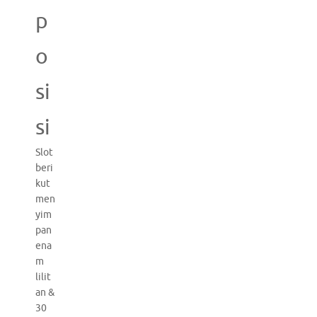
p
o
si
si
Slot
beri
kut
men
yim
pan
ena
m
lilit
an &
30