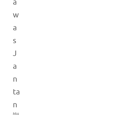
a
w
a
s
J
a
n
ta
n
Mig