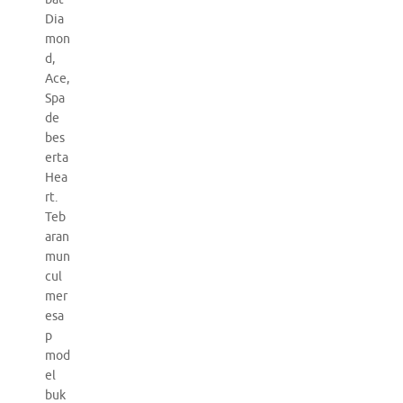
Dia
mon
d,
Ace,
Spa
de
bes
erta
Hea
rt.
Teb
aran
mun
cul
mer
esa
p
mod
el
buk