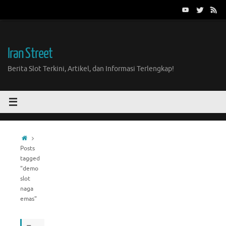
Skip
to
content
Iran Street
Berita Slot Terkini, Artikel, dan Informasi Terlengkap!
Home
Posts
tagged
"demo
slot
naga
emas"