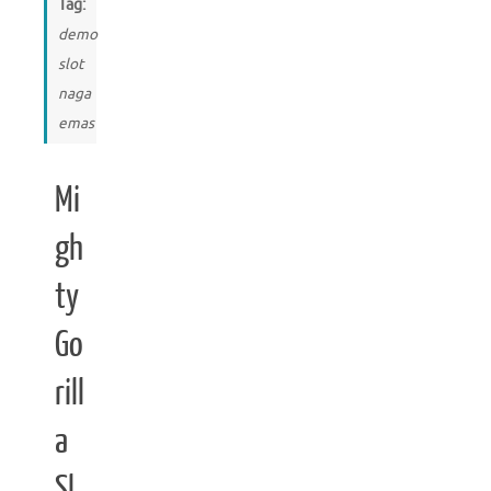
Tag:
demo
slot
naga
emas
Mi
gh
ty
Go
rill
a
Sl