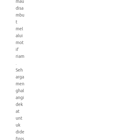
mau
disa
mbu
t
mel
alui
mot
if
riam
.
Seh
arga
men
ghal
angi
dek
at
unt
uk
dide
finis