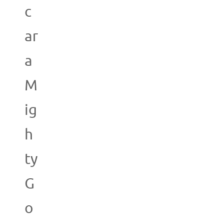
c
ar
a
M
ig
h
ty
G
o