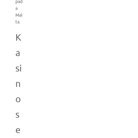
pad
a
Mal
ta.
K
a
si
n
o
s
e