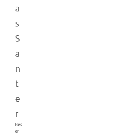
a
s
S
a
n
t
e
r
Bes
ar