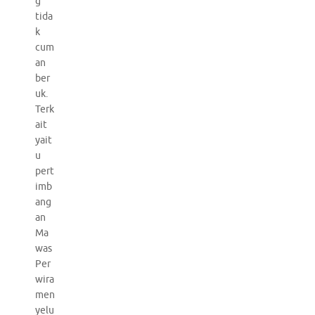
g
tida
k
cum
an
ber
uk.
Terk
ait
yait
u
pert
imb
ang
an
Ma
was
Per
wira
men
yelu