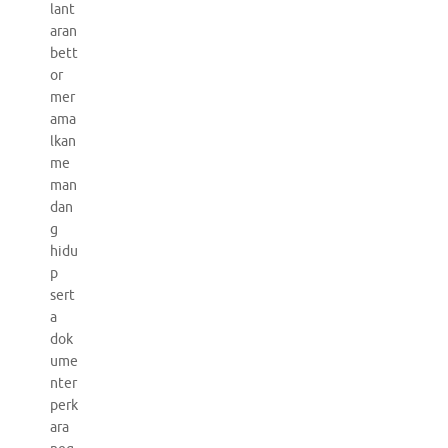
lant
aran
bett
or
mer
ama
lkan
me
man
dan
g
hidu
p
sert
a
dok
ume
nter
perk
ara