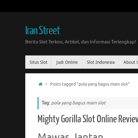
Skip
to
content
Iran Street
Berita Slot Terkini, Artikel, dan Informasi Terlengkap!
Skip
Situs Slot
Judi Online
Slot Indonesia
About 
to
content
Home
Posts tagged "pola yang bagus main slot"
Tag:
pola yang bagus main slot
Mighty Gorilla Slot Online Revie
Mawas Jantan