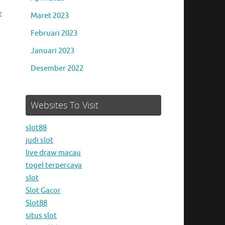
t
Maret 2023
Februari 2023
Januari 2023
Desember 2022
Websites To Visit
slot88
judi slot
live draw macau
togel terpercaya
slot
Slot Gacor
Slot88
situs slot