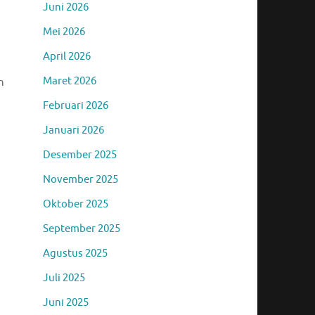
Juni 2026
Mei 2026
April 2026
Maret 2026
n
Februari 2026
Januari 2026
Desember 2025
November 2025
Oktober 2025
September 2025
Agustus 2025
Juli 2025
Juni 2025