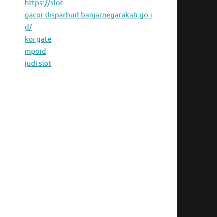
https://slot-
gacor.disparbud.banjarnegarakab.go.i
d/
koi gate
mpoid
judi slot