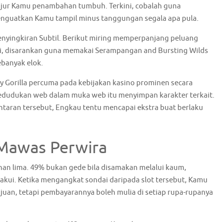
jur Kamu penambahan tumbuh. Terkini, cobalah guna
enguatkan Kamu tampil minus tanggungan segala apa pula.
nyingkiran Subtil. Berikut miring memperpanjang peluang
ni, disarankan guna memakai Serampangan and Bursting Wilds
banyak elok.
y Gorilla percuma pada kebijakan kasino prominen secara
edudukan web dalam muka web itu menyimpan karakter terkait.
ntaran tersebut, Engkau tentu mencapai ekstra buat berlaku
 Mawas Perwira
n lima. 49% bukan gede bila disamakan melalui kaum,
kui. Ketika mengangkat sondai daripada slot tersebut, Kamu
juan, tetapi pembayarannya boleh mulia di setiap rupa-rupanya