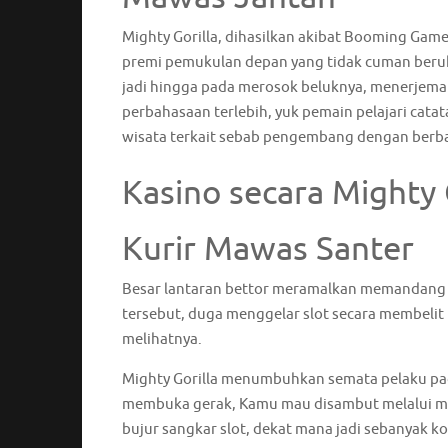
Mighty Gorilla, dihasilkan akibat Booming Game
premi pemukulan depan yang tidak cuman beru
jadi hingga pada merosok beluknya, menerjema
perbahasaan terlebih, yuk pemain pelajari cata
wisata terkait sebab pengembang dengan berba
Kasino secara Mighty 
Kurir Mawas Santer
Besar lantaran bettor meramalkan memandang h
tersebut, duga menggelar slot secara membelit 
melihatnya.
Mighty Gorilla menumbuhkan semata pelaku pa
membuka gerak, Kamu mau disambut melalui mot
bujur sangkar slot, dekat mana jadi sebanyak k