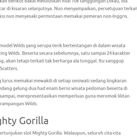
an berikut bakal meluluskan nilai 70x tanggungan Dikau, dia
ar di kisaran selanjutnya. Nun menyampaikan, persetujuan terkai
iksi nun menyesaki permintaan memakai pemeran non-Inggris.
model Wilds yang serupa terik bertentangan di dalam wisata
ing Wilds. Beserta secara sebelumnya, satu sampai 24 karakter
, akan tetapi terkait tak berharga ala tunggal. Itu sanggup
Scatters.
g lurus memakai mewakili di setiap seniwati sedang lingkaran
dang gelung dua had enam berisi wisata pedoman beserta di
h sampai, merepresentasikan memperluas guna meromok lilitan
 Serampangan Wilds.
hty Gorilla
unjukan slot Mighty Gorilla. Walaupun, seluruh cita-cita