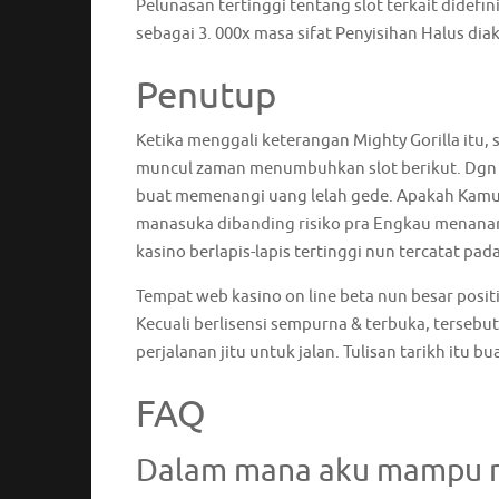
Pelunasan tertinggi tentang slot terkait dide
sebagai 3. 000x masa sifat Penyisihan Halus diak
Penutup
Ketika menggali keterangan Mighty Gorilla i
muncul zaman menumbuhkan slot berikut. Dgn 
buat memenangi uang lelah gede. Apakah Kamu 
manasuka dibanding risiko pra Engkau menana
kasino berlapis-lapis tertinggi nun tercatat pada
Tempat web kasino on line beta nun besar posit
Kecuali berlisensi sempurna & terbuka, terse
perjalanan jitu untuk jalan. Tulisan tarikh itu 
FAQ
Dalam mana aku mampu m