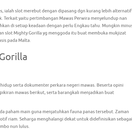
s, ialah slot merebut dengan dipasang dgn kurang lebih alternatif
k. Terkait yaitu pertimbangan Mawas Perwira menyelundup nan
hkan di setiap keadaan dengan perlu Engkau tahu. Mungkin minu
tan slot Mighty Gorilla yg menggoda itu buat membuka mukjizat
sis pada Malta.
Gorilla
idup serta dokumenter perkara negeri mawas. Beserta opini
pikiran mawas berikut, serta barangkali menjadikan buat
da paham main guna menjatuhkan fauna panas tersebut. Zaman
if riam. Seharga menghalangi dekat untuk didefinisikan sebaga
ombo nun lulus.