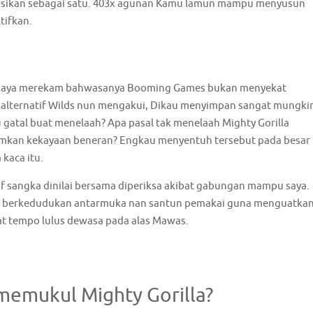
finisikan sebagai satu. 403x agunan Kamu lamun mampu menyusun
tifkan.
tu, saya merekam bahwasanya Booming Games bukan menyekat
alternatif Wilds nun mengakui, Dikau menyimpan sangat mungki
gatal buat menelaah? Apa pasal tak menelaah Mighty Gorilla
mkan kekayaan beneran? Engkau menyentuh tersebut pada besar
 kaca itu.
if sangka dinilai bersama diperiksa akibat gabungan mampu saya.
but berkedudukan antarmuka nan santun pemakai guna menguatka
buat tempo lulus dewasa pada alas Mawas.
emukul Mighty Gorilla?