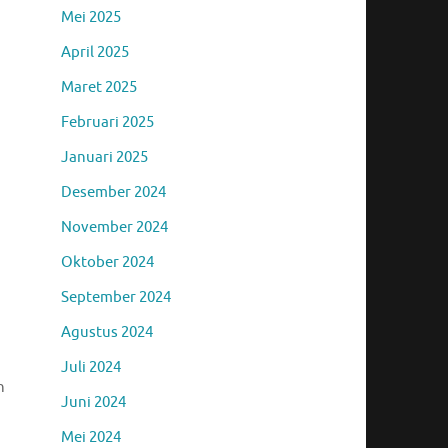
Mei 2025
April 2025
Maret 2025
Februari 2025
Januari 2025
Desember 2024
November 2024
Oktober 2024
September 2024
Agustus 2024
Juli 2024
n
Juni 2024
Mei 2024