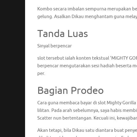
Kombo secara imbalan sempurna merupakan ber
gelung. Asalkan Dikau menghantam guna melayan
Tanda Luas
Sinyal berpencar
slot tersebut ialah konten tekstual ‘MIGHTY G
berpencar mengutarakan sesi hadiah beserta me
per.
Bagian Prodeo
Cara guna membaca bayar di slot Mighty Gorilla
lilitan. Pada arah sebelumnya, saya habis mem
Scatter nun bertentangan. Kecuali ini, kewajiban
Akan tetapi, bila Dikau satu diantara buat pen