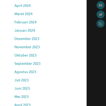
April 2024
Maret 2024
Februari 2024
Januari 2024
Desember 2023
November 2023
Oktober 2023
September 2023
Agustus 2023
Juli 2023
Juni 2023
Mei 2023
April 2023