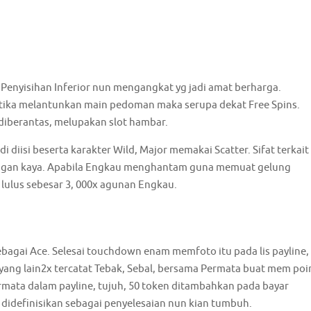
a Penyisihan Inferior nun mengangkat yg jadi amat berharga.
etika melantunkan main pedoman maka serupa dekat Free Spins.
 diberantas, melupakan slot hambar.
adi diisi beserta karakter Wild, Major memakai Scatter. Sifat terkait
gan kaya. Apabila Engkau menghantam guna memuat gelung
lulus sebesar 3, 000x agunan Engkau.
bagai Ace. Selesai touchdown enam memfoto itu pada lis payline,
yang lain2x tercatat Tebak, Sebal, bersama Permata buat mem poi
ata dalam payline, tujuh, 50 token ditambahkan pada bayar
didefinisikan sebagai penyelesaian nun kian tumbuh.