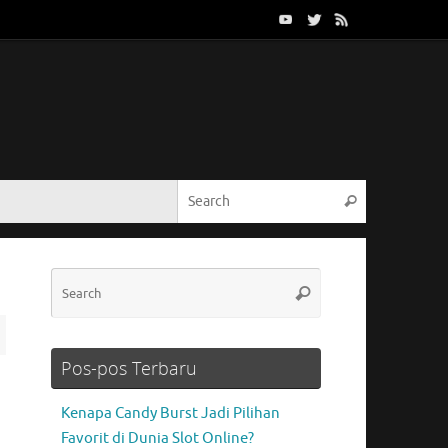
Search for:
Search
Search
Search
for:
Pos-pos Terbaru
Kenapa Candy Burst Jadi Pilihan
Favorit di Dunia Slot Online?