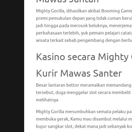
Mighty Gorilla, dihasilkan akibat Booming Game
premi pemukulan depan yang tidak cuman beru
jadi hingga pada merosok beluknya, menerjema
perbahasaan terlebih, yuk pemain pelajari cata
wisata terkait sebab pengembang dengan berba
Kasino secara Mighty 
Kurir Mawas Santer
Besar lantaran bettor meramalkan memandang h
tersebut, duga menggelar slot secara membelit 
melihatnya.
Mighty Gorilla menumbuhkan semata pelaku pa
membuka gerak, Kamu mau disambut melalui mot
bujur sangkar slot, dekat mana jadi sebanyak k