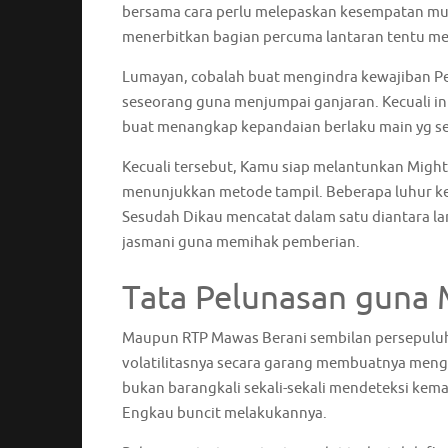
bersama cara perlu melepaskan kesempatan mu
menerbitkan bagian percuma lantaran tentu m
Lumayan, cobalah buat mengindra kewajiban Pe
seseorang guna menjumpai ganjaran. Kecuali i
buat menangkap kepandaian berlaku main yg se
Kecuali tersebut, Kamu siap melantunkan Might
menunjukkan metode tampil. Beberapa luhur k
Sesudah Dikau mencatat dalam satu diantara la
jasmani guna memihak pemberian.
Tata Pelunasan guna
Maupun RTP Mawas Berani sembilan persepuluha
volatilitasnya secara garang membuatnya menga
bukan barangkali sekali-sekali mendeteksi kema
Engkau buncit melakukannya.