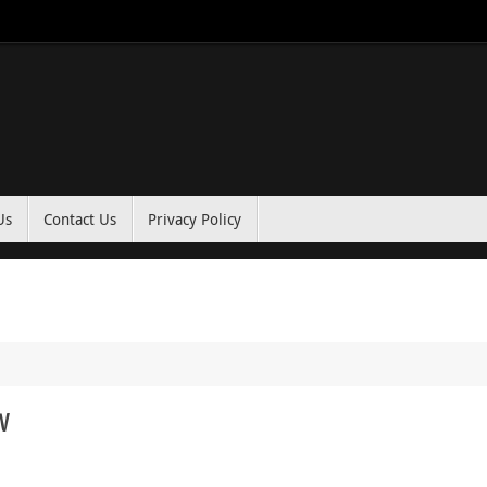
Us
Contact Us
Privacy Policy
w