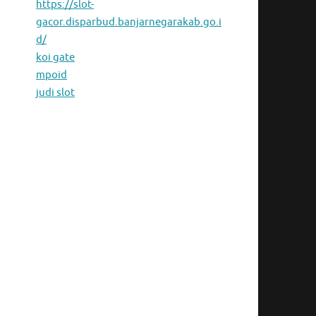
https://slot-
gacor.disparbud.banjarnegarakab.go.i
d/
koi gate
mpoid
judi slot