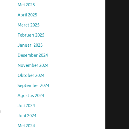
Mei 2025
April 2025
Maret 2025
Februari 2025
Januari 2025
Desember 2024
November 2024
Oktober 2024
September 2024
Agustus 2024
Juli 2024
n
Juni 2024
Mei 2024