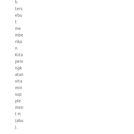
h
ters
ebu
t
me
mbe
rika
n
Kita
peni
ngk
atan
vita
min
sup
ple
men
t H
(abu
).