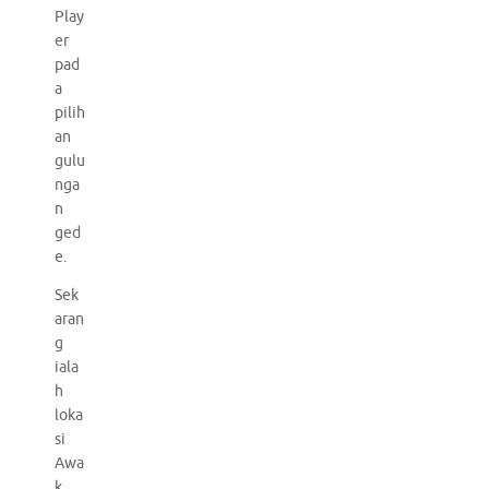
Play
er
pad
a
pilih
an
gulu
nga
n
ged
e.
Sek
aran
g
iala
h
loka
si
Awa
k