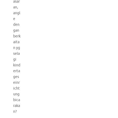
asar
an,
angl
e
den
gan
berk
aita
n yg
sela
gi
kind
erta
ges
einr
icht
ung
bica
raka
n?