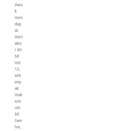
Awa
k
men
dap
at
men
aksi
r dri
$€
nol.
12,
seb
any
ak
mak
sim
um
$€
twe
lve,