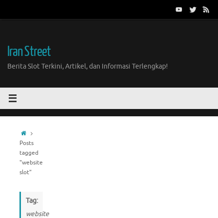
Skip
to
content
Iran Street
Berita Slot Terkini, Artikel, dan Informasi Terlengkap!
Home
Posts
tagged
"website
slot"
Tag:
website