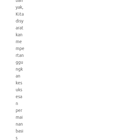
ban
yak,
Kita
disy
arat
kan
me
mpe
rtan
ggu
ngk
an
kes
uks
esa
n
per
mai
nan
basi
s