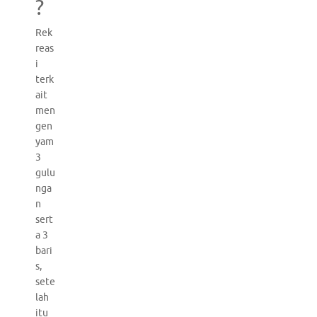
?
Rek
reas
i
terk
ait
men
gen
yam
3
gulu
nga
n
sert
a 3
bari
s,
sete
lah
itu