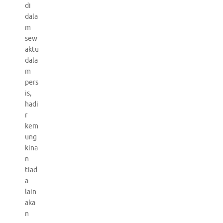
di
dala
m
sew
aktu
dala
m
pers
is,
hadi
r
kem
ung
kina
n
tiad
a
lain
aka
n