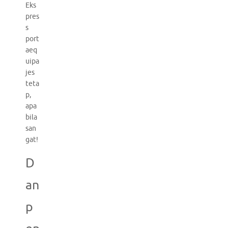
Eks
pres
s
port
aeq
uipa
jes
teta
p,
apa
bila
san
gat!
D
an
p