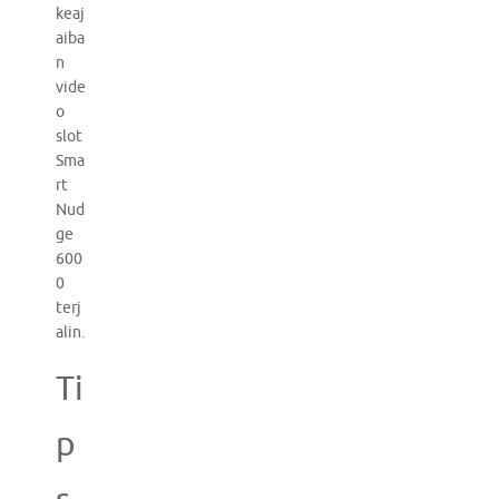
keaj
aiba
n
vide
o
slot
Sma
rt
Nud
ge
600
0
terj
alin.
Ti
p