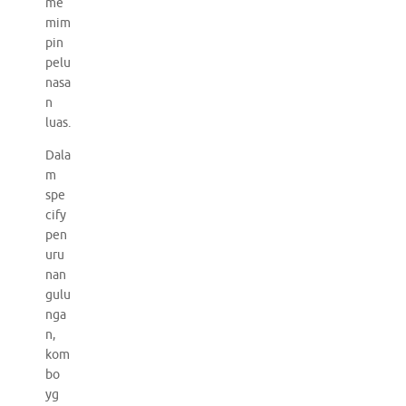
me
mim
pin
pelu
nasa
n
luas.
Dala
m
spe
cify
pen
uru
nan
gulu
nga
n,
kom
bo
yg