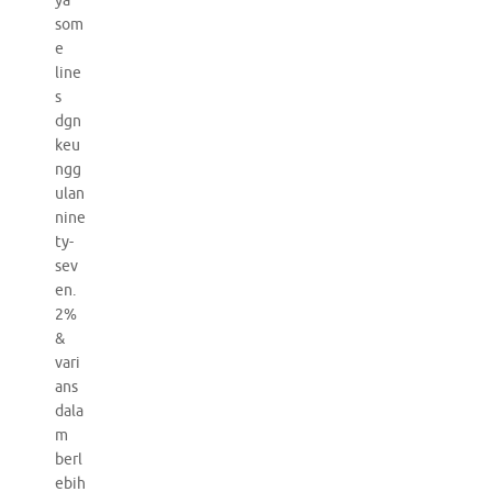
ya
som
e
line
s
dgn
keu
ngg
ulan
nine
ty-
sev
en.
2%
&
vari
ans
dala
m
berl
ebih