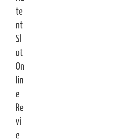
te
nt
Sl
ot
On
lin
e
Re
vi
e