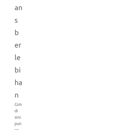
an
s
b
er
le
bi
ha
n
Gim
di
sini.
pun