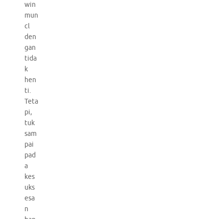
win
mun
cl
den
gan
tida
k
hen
ti.
Teta
pi,
tuk
sam
pai
pad
a
kes
uks
esa
n