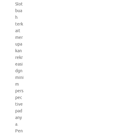
Slot
bua
h
terk
ait
mer
upa
kan
rekr
easi
dgn
mini
m
pers
pec
tive
pad
any
a.
Pen