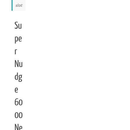
slot
Su
pe
r
Nu
dg
e
60
00
Ne