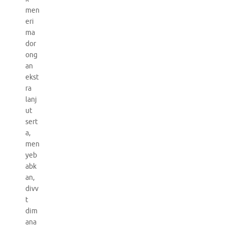
men
eri
ma
dor
ong
an
ekst
ra
lanj
ut
sert
a,
men
yeb
abk
an,
divv
t
dim
ana