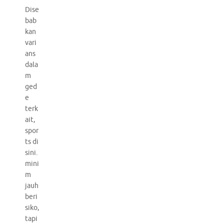
Dise
bab
kan
vari
ans
dala
m
ged
e
terk
ait,
spor
ts di
sini.
mini
m
jauh
beri
siko,
tapi