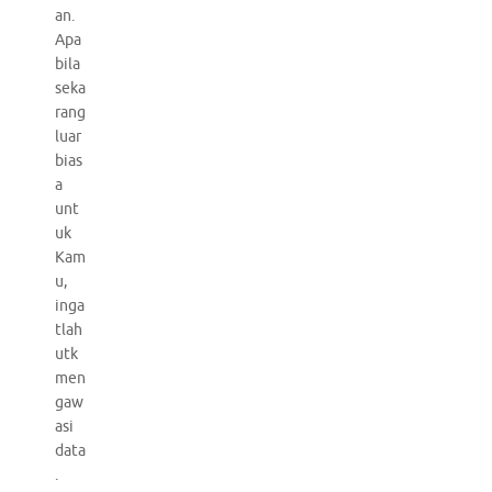
an.
Apa
bila
seka
rang
luar
bias
a
unt
uk
Kam
u,
inga
tlah
utk
men
gaw
asi
data
.