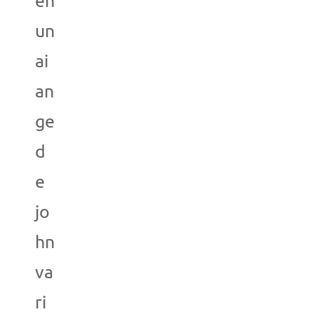
en
un
ai
an
ge
d
e
jo
hn
va
ri