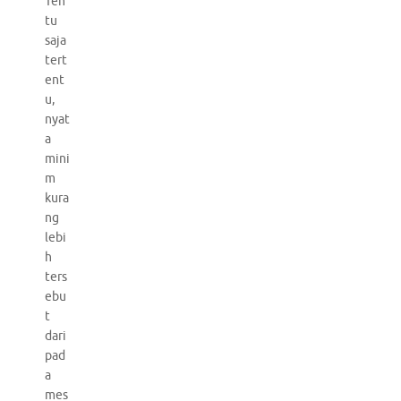
Ten
tu
saja
tert
ent
u,
nyat
a
mini
m
kura
ng
lebi
h
ters
ebu
t
dari
pad
a
mes