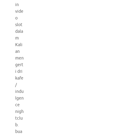
in
vide
o
slot
dala
m
Kali
an
men
gert
i dri
kafe
/
indu
lgen
ce
nigh
tclu
b.
bua