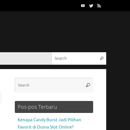
Search for:
Search
Search
Search
for:
Pos-pos Terbaru
Kenapa Candy Burst Jadi Pilihan
Favorit di Dunia Slot Online?