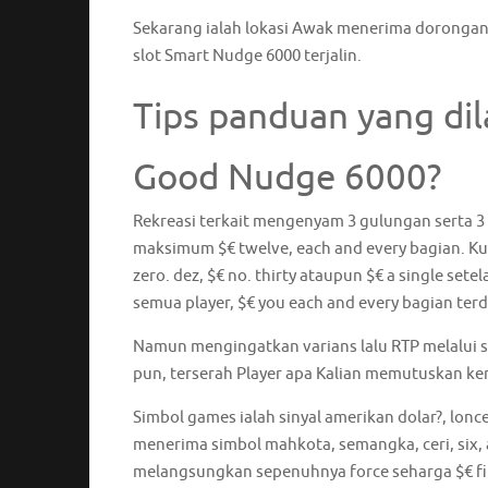
Sekarang ialah lokasi Awak menerima dorongan 
slot Smart Nudge 6000 terjalin.
Tips panduan yang di
Good Nudge 6000?
Rekreasi terkait mengenyam 3 gulungan serta 3 
maksimum $€ twelve, each and every bagian. Kuan
zero. dez, $€ no. thirty ataupun $€ a single setela
semua player, $€ you each and every bagian ter
Namun mengingatkan varians lalu RTP melalui sp
pun, terserah Player apa Kalian memutuskan ken
Simbol games ialah sinyal amerikan dolar?, lonc
menerima simbol mahkota, semangka, ceri, six, a
melangsungkan sepenuhnya force seharga $€ fir