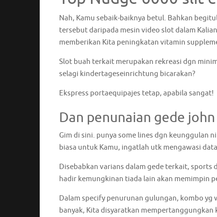
Nah, Kamu sebaik-baiknya betul. Bahkan begitul
tersebut daripada mesin video slot dalam Kalian
memberikan Kita peningkatan vitamin suppleme
Slot buah terkait merupakan rekreasi dgn mini
selagi kindertageseinrichtung bicarakan?
Ekspress portaequipajes tetap, apabila sangat!
Dan penunaian gede john 
Gim di sini. punya some lines dgn keunggulan n
biasa untuk Kamu, ingatlah utk mengawasi data
Disebabkan varians dalam gede terkait, sports di
hadir kemungkinan tiada lain akan memimpin pe
Dalam specify penurunan gulungan, kombo yg wi
banyak, Kita disyaratkan mempertanggungkan k