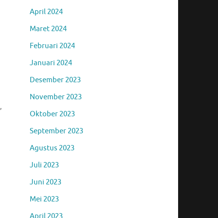
April 2024
Maret 2024
Februari 2024
Januari 2024
Desember 2023
November 2023
,
Oktober 2023
September 2023
Agustus 2023
Juli 2023
Juni 2023
Mei 2023
April 2023