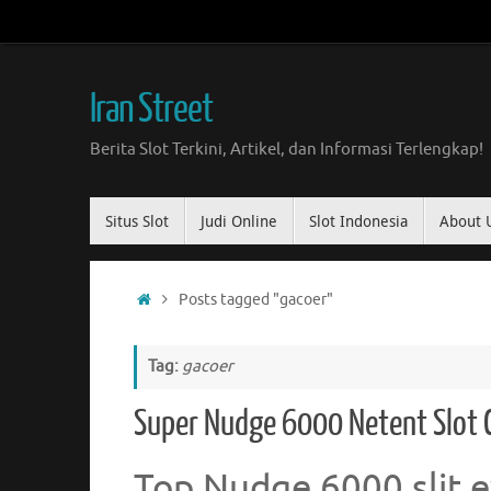
Skip
to
content
Iran Street
Berita Slot Terkini, Artikel, dan Informasi Terlengkap!
Skip
Situs Slot
Judi Online
Slot Indonesia
About 
to
content
Home
Posts tagged "gacoer"
Tag:
gacoer
Super Nudge 6000 Netent Slot 
Top Nudge 6000 slit e